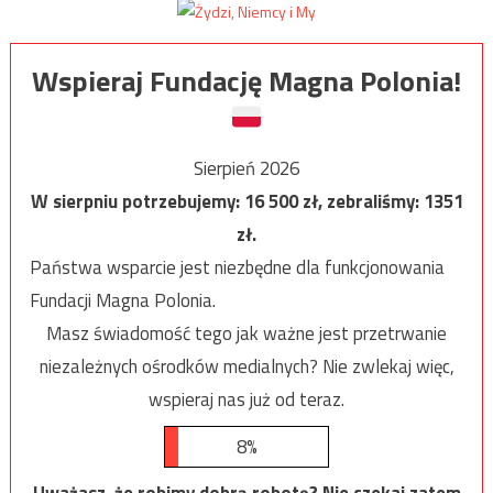
Wspieraj Fundację Magna Polonia!
Sierpień 2026
W sierpniu potrzebujemy:
16 500
zł, zebraliśmy:
1351
zł.
Państwa wsparcie jest niezbędne dla funkcjonowania
Fundacji Magna Polonia.
Masz świadomość tego jak ważne jest przetrwanie
niezależnych ośrodków medialnych? Nie zwlekaj więc,
wspieraj nas już od teraz.
8%
Uważasz, że robimy dobrą robotę? Nie czekaj zatem