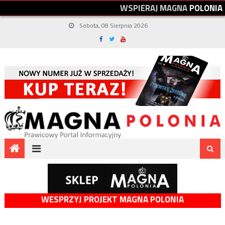
W
S
P
I
E
R
A
J
M
A
G
N
A
P
O
L
O
N
I
A
Sobota, 08 Sierpnia 2026
WESPRZYJ PROJEKT MAGNA POLONIA