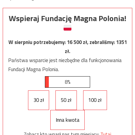
Wspieraj Fundację Magna Polonia!
W sierpniu potrzebujemy:
16 500
zł, zebraliśmy:
1351
zł.
Państwa wsparcie jest niezbędne dla funkcjonowania
Fundacji Magna Polonia.
8%
30 zł
50 zł
100 zł
Inna kwota
Zobacz kto wparł nas tym miesiącu:
Tutaj