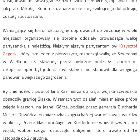
Następowała masowa grabież dzieł sztuki i cennych rękopisów takich
jak prace Mikołaja Kopernika. Znaczne obszary kwitnącego dotąd kraju,
zostały spustoszone.
Wzmagający się terror okupacyjny doprowadził do wrzenia; w wielu
miejscach organizowały się zbrojne oddziały prowadzące walkę
partyzancką z najeźdźcą. Najsłynniejszym partyzantem był
Krzysztof
Żegocki
, który jako jeden z pierwszych, rozpoczął walkę ze Szwedami
w Wielkopolsce. Stawiany przez nieliczne oddziały szlachecko-
chłopskie opór był jednak zbyt słaby i nie stanowił dla wrogiego
panowania większego zagrożenia.
By uniemożliwić powrót Jana Kazimierza do kraju, wojska szwedzkie
obsadziły granicę Śląska. W ramach tych działań miała miejsce próba
zajęcia klasztoru na Jasnej Górze, podjęta przez generała Burcharda
Müllera. Dowódca ten miał rozkaz zajęcia każdej wartościowej twierdzy
w okolicy. Przeor klasztoru Augustyn Kordecki nie wpuścił szwedzkich
wojsk, wobec czego rozpoczęto oblężenie, które trwało od 18
listopada do 27 grudnia.