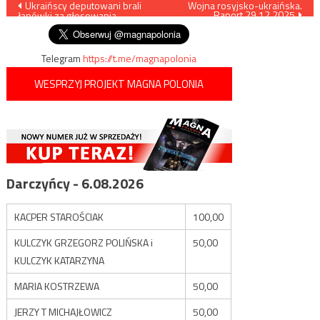
Nawigacja
Ukraińscy deputowani brali
Wojna rosyjsko-ukraińska.
Raport 29.12.2025
łapówki za głosowania
wpisu
Telegram
https://t.me/magnapolonia
WESPRZYJ PROJEKT MAGNA POLONIA
Darczyńcy - 6.08.2026
KACPER STAROŚCIAK
100,00
KULCZYK GRZEGORZ POLIŃSKA i
50,00
KULCZYK KATARZYNA
MARIA KOSTRZEWA
50,00
JERZY T MICHAJŁOWICZ
50,00