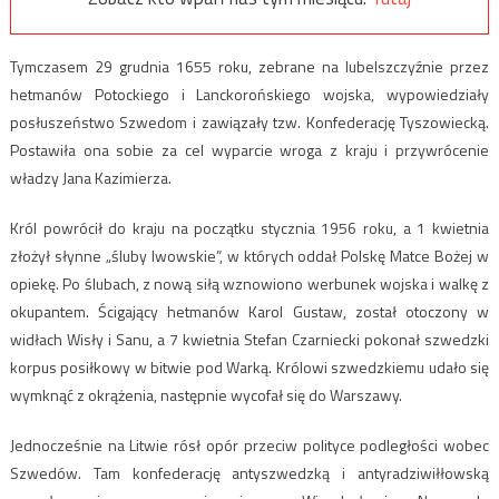
Tymczasem 29 grudnia 1655 roku, zebrane na lubelszczyźnie przez
hetmanów Potockiego i Lanckorońskiego wojska, wypowiedziały
posłuszeństwo Szwedom i zawiązały tzw. Konfederację Tyszowiecką.
Postawiła ona sobie za cel wyparcie wroga z kraju i przywrócenie
władzy Jana Kazimierza.
Król powrócił do kraju na początku stycznia 1956 roku, a 1 kwietnia
złożył słynne „śluby lwowskie”, w których oddał Polskę Matce Bożej w
opiekę. Po ślubach, z nową siłą wznowiono werbunek wojska i walkę z
okupantem. Ścigający hetmanów Karol Gustaw, został otoczony w
widłach Wisły i Sanu, a 7 kwietnia Stefan Czarniecki pokonał szwedzki
korpus posiłkowy w bitwie pod Warką. Królowi szwedzkiemu udało się
wymknąć z okrążenia, następnie wycofał się do Warszawy.
Jednocześnie na Litwie rósł opór przeciw polityce podległości wobec
Szwedów. Tam konfederację antyszwedzką i antyradziwiłłowską