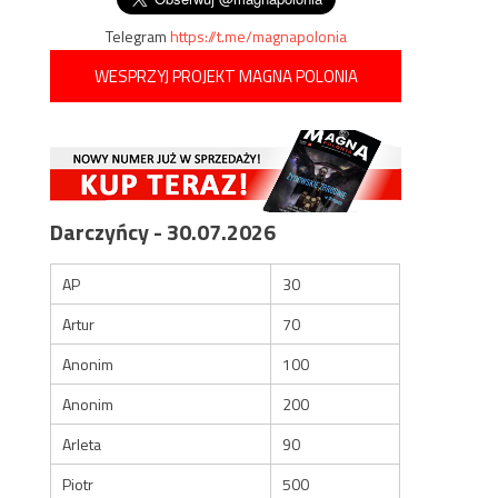
Telegram
https://t.me/magnapolonia
WESPRZYJ PROJEKT MAGNA POLONIA
Darczyńcy - 30.07.2026
AP
30
Artur
70
Anonim
100
Anonim
200
Arleta
90
Piotr
500