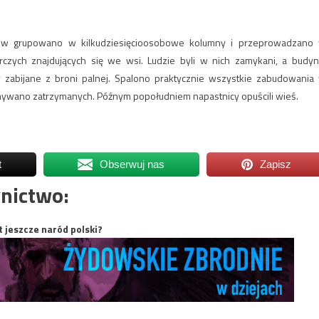
ków grupowano w kilkudziesięcioosobowe kolumny i przeprowadzano
zych znajdujących się we wsi. Ludzie byli w nich zamykani, a budyn
y zabijane z broni palnej. Spalono praktycznie wszystkie zabudowania
zymywano zatrzymanych. Późnym popołudniem napastnicy opuścili wieś.
t
Obserwuj nas
Zapisz
nictwo:
t jeszcze naród polski?