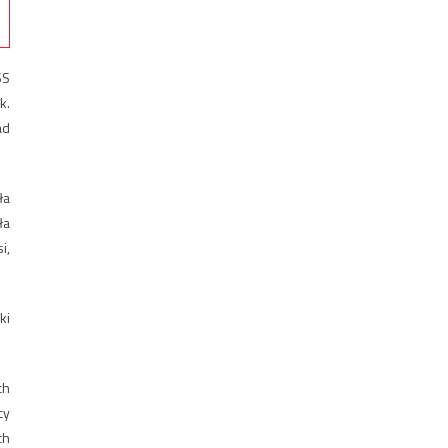
SS
k.
ad
ła
ła
i,
ki
ch
cy
ch