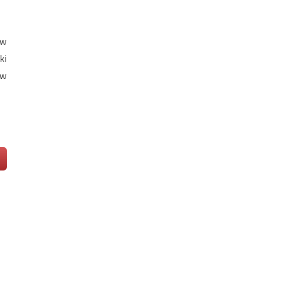
 w
ki
 w