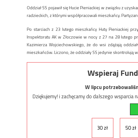
Oddział SS pojawił się Hucie Pieniackiej w związku z uzys
radzieckich, z którymi współpracowali mieszkańcy. Partyzanc
Po starciach z 23 lutego mieszkańcy Huty Pieniackiej pr
Inspektoratu AK w Złoczowie w nocy z 27 na 28 lutego 
Kazimierza Wojciechowskiego, że do wsi zdążają oddziały
mieszkańców. Liczono, że oddziały SS jedynie skontrolują w
Wspieraj Fund
W lipcu potrzebowaliś
Dziękujemy! i zachęcamy do dalszego wsparcia na
30 zł
50 zł