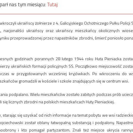
parł nas tym miesiącu:
Tutaj
wkroczyli ukraińscy żołnierze z 4. Galicyjskiego Ochotniczego Pułku Policji 
 nacjonaliści ukraińscy oraz ukraińscy mieszkańcy okolicznych wiose
W wyniku przeprowadzonej przez napastników zbrodni, śmierć poniosło pon
esnych godzinach porannych 28 lutego 1944 roku Huta Pieniacka zosta
ierzy ukraińskich formacji policyjnych SS. Początkowo miejscowość zosta
ówczas w przygotowanych wcześniej kryjówkach. Po wkroczeniu do ws
zkańców gromadzili w kościele i szkole znajdujących się w centrum wsi.
ania podpalano. Wielu mieszkańców zostało zabitych podczas prób uciecz
li się licznych zbrodni na polskich mieszkańcach Huty Pieniackiej.
starając się uzyskać od nich informacje na temat pobytu we wsi radziecki
ciechowski został oblany łatwopalną substancją i podpalony. Napastni
oobrony i kto pomagał partyzantom. Znali też miejsce ukrycia ranny