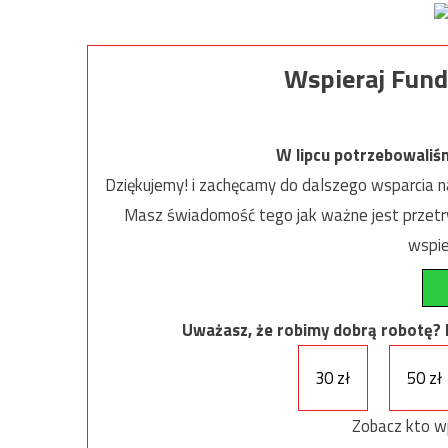
Wspieraj Fund
W lipcu potrzebowaliś
Dziękujemy! i zachęcamy do dalszego wsparcia na
Masz świadomość tego jak ważne jest przetrw
wspie
Uważasz, że robimy dobrą robotę? Ni
30 zł
50 zł
Zobacz kto w