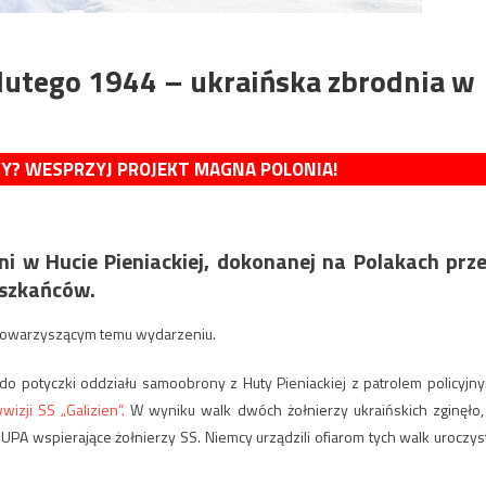
lutego 1944 – ukraińska zbrodnia w
MY? WESPRZYJ PROJEKT MAGNA POLONIA!
ni w Hucie Pieniackiej, dokonanej na Polakach prz
eszkańców.
 towarzyszącym temu wydarzeniu.
 do potyczki oddziału samoobrony z Huty Pieniackiej z patrolem policyjn
wizji SS „Galizien”.
W wyniku walk dwóch żołnierzy ukraińskich zginęło,
 UPA wspierające żołnierzy SS. Niemcy urządzili ofiarom tych walk uroczys