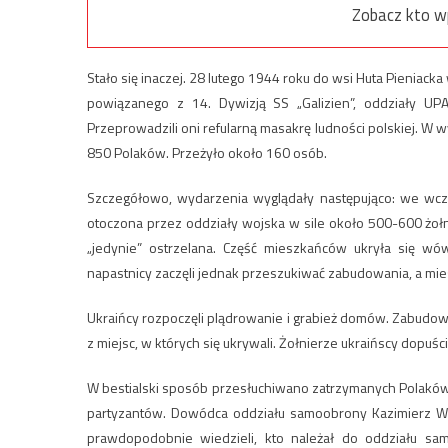
Zobacz kto w
Stało się inaczej. 28 lutego 1944 roku do wsi Huta Pieniacka 
powiązanego z 14. Dywizją SS „Galizien”, oddziały UPA,
Przeprowadzili oni refularną masakrę ludności polskiej. 
850 Polaków. Przeżyło około 160 osób.
Szczegółowo, wydarzenia wyglądały następująco: we wcz
otoczona przez oddziały wojska w sile około 500-600 żołn
„jedynie” ostrzelana. Część mieszkańców ukryła się w
napastnicy zaczęli jednak przeszukiwać zabudowania, a mies
Ukraińcy rozpoczęli plądrowanie i grabież domów. Zabudow
z miejsc, w których się ukrywali. Żołnierze ukraińscy dopuści
W bestialski sposób przesłuchiwano zatrzymanych Polaków, 
partyzantów. Dowódca oddziału samoobrony Kazimierz Woj
prawdopodobnie wiedzieli, kto należał do oddziału sam