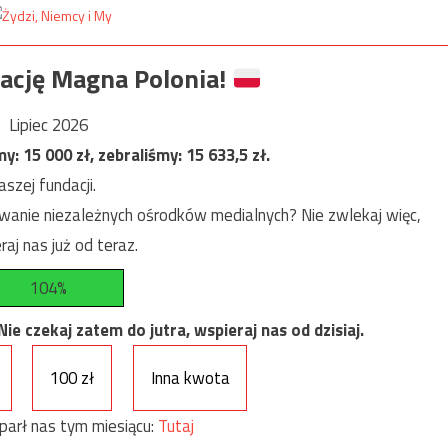
ację Magna Polonia!
Lipiec 2026
my:
15 000
zł, zebraliśmy:
15 633,5
zł.
szej fundacji.
anie niezależnych ośrodków medialnych? Nie zwlekaj więc,
raj nas już od teraz.
104%
e czekaj zatem do jutra, wspieraj nas od dzisiaj.
100 zł
Inna kwota
parł nas tym miesiącu:
Tutaj