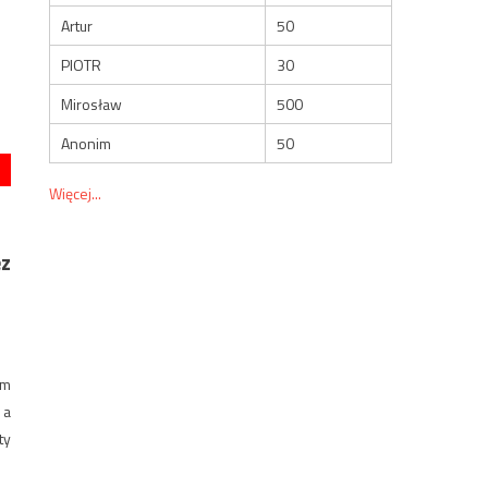
Artur
50
PIOTR
30
Mirosław
500
Anonim
50
Więcej...
ez
ym
 a
ty