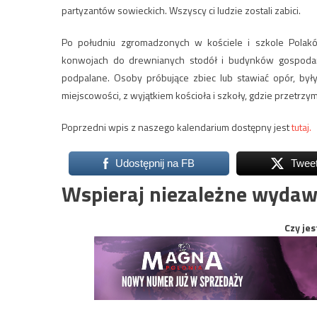
partyzantów sowieckich. Wszyscy ci ludzie zostali zabici.
Po południu zgromadzonych w kościele i szkole Pola
konwojach do drewnianych stodół i budynków gospodarc
podpalane. Osoby próbujące zbiec lub stawiać opór, był
miejscowości, z wyjątkiem kościoła i szkoły, gdzie przetr
Poprzedni wpis z naszego kalendarium dostępny jest
tutaj.
Udostępnij na FB
Twee
Wspieraj niezależne wydaw
Czy jes