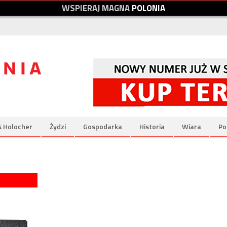
W
S
P
I
E
R
A
J
M
A
G
N
A
P
O
L
O
N
I
A
& Holocher
Żydzi
Gospodarka
Historia
Wiara
Po