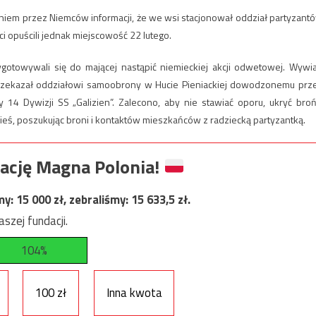
kaniem przez Niemców informacji, że we wsi stacjonował oddział partyzant
i opuścili jednak miejscowość 22 lutego.
zygotowywali się do mającej nastąpić niemieckiej akcji odwetowej. Wywi
przekazał oddziałowi samoobrony w Hucie Pieniackiej dowodzonemu prz
 14 Dywizji SS „Galizien”. Zalecono, aby nie stawiać oporu, ukryć broń
ieś, poszukując broni i kontaktów mieszkańców z radziecką partyzantką.
ację Magna Polonia!
my:
15 000
zł, zebraliśmy:
15 633,5
zł.
szej fundacji.
104%
100 zł
Inna kwota