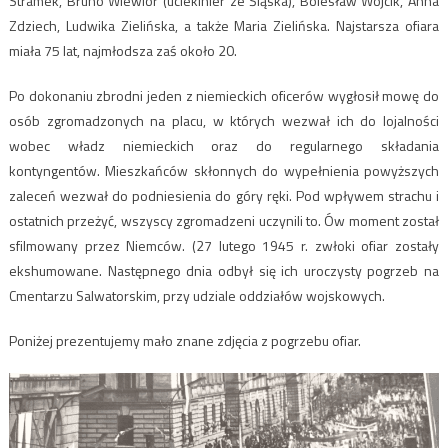
Stramek, Bruno Wiewiór (uciekinier ze Śląska), Bolesław Wójcik, Anna
Zdziech, Ludwika Zielińska, a także Maria Zielińska. Najstarsza ofiara
miała 75 lat, najmłodsza zaś około 20.
Po dokonaniu zbrodni jeden z niemieckich oficerów wygłosił mowę do
osób zgromadzonych na placu, w których wezwał ich do lojalności
wobec władz niemieckich oraz do regularnego składania
kontyngentów. Mieszkańców skłonnych do wypełnienia powyższych
zaleceń wezwał do podniesienia do góry ręki. Pod wpływem strachu i
ostatnich przeżyć, wszyscy zgromadzeni uczynili to. Ów moment został
sfilmowany przez Niemców. (27 lutego 1945 r. zwłoki ofiar zostały
ekshumowane. Następnego dnia odbył się ich uroczysty pogrzeb na
Cmentarzu Salwatorskim, przy udziale oddziałów wojskowych.
Poniżej prezentujemy mało znane zdjęcia z pogrzebu ofiar.