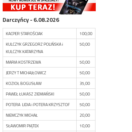
Darczyńcy - 6.08.2026
KACPER STAROŚCIAK
100,00
KULCZYK GRZEGORZ POLIŃSKA i
50,00
KULCZYK KATARZYNA
MARIA KOSTRZEWA
50,00
JERZY T MICHAJŁOWICZ
50,00
KOZIOŁ BOGUSŁAW
35,00
PAWEŁ ŁUKASZ ZIEMIAŃSKI
50,00
POTERA LIDIA i POTERA KRZYSZTOF
50,00
NIEMCZYK MICHAŁ
20,00
SŁAWOMIR PIĄTEK
10,00