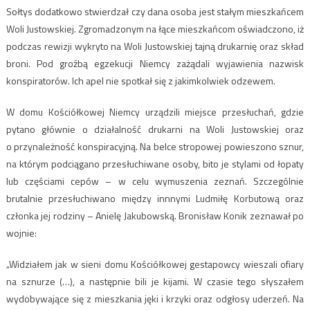
Sołtys dodatkowo stwierdzał czy dana osoba jest stałym mieszkańcem
Woli Justowskiej. Zgromadzonym na łące mieszkańcom oświadczono, iż
podczas rewizji wykryto na Woli Justowskiej tajną drukarnię oraz skład
broni. Pod groźbą egzekucji Niemcy zażądali wyjawienia nazwisk
konspiratorów. Ich apel nie spotkał się z jakimkolwiek odzewem.
W domu Kościółkowej Niemcy urządzili miejsce przesłuchań, gdzie
pytano głównie o działalność drukarni na Woli Justowskiej oraz
o przynależność konspiracyjną. Na belce stropowej powieszono sznur,
na którym podciągano przesłuchiwane osoby, bito je stylami od łopaty
lub częściami cepów – w celu wymuszenia zeznań. Szczególnie
brutalnie przesłuchiwano między innnymi Ludmiłę Korbutową oraz
członka jej rodziny – Anielę Jakubowską. Bronisław Konik zeznawał po
wojnie:
„Widziałem jak w sieni domu Kościółkowej gestapowcy wieszali ofiary
na sznurze (…), a następnie bili je kijami. W czasie tego słyszałem
wydobywające się z mieszkania jęki i krzyki oraz odgłosy uderzeń. Na