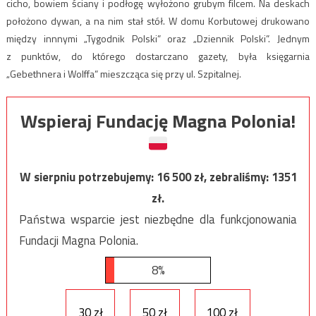
cicho, bowiem ściany i podłogę wyłożono grubym filcem. Na deskach
położono dywan, a na nim stał stół. W domu Korbutowej drukowano
między innnymi „Tygodnik Polski” oraz „Dziennik Polski”. Jednym
z punktów, do którego dostarczano gazety, była księgarnia
„Gebethnera i Wolffa” mieszcząca się przy ul. Szpitalnej.
Wspieraj Fundację Magna Polonia!
W sierpniu potrzebujemy:
16 500
zł, zebraliśmy:
1351
zł.
Państwa wsparcie jest niezbędne dla funkcjonowania
Fundacji Magna Polonia.
8%
30 zł
50 zł
100 zł