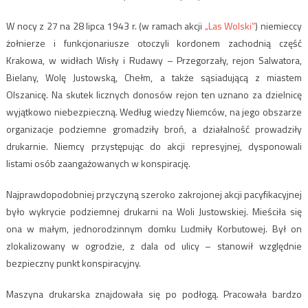
W nocy z 27 na 28 lipca 1943 r. (w ramach akcji
„Las Wolski”
) niemieccy
żołnierze i funkcjonariusze otoczyli kordonem zachodnią część
Krakowa, w widłach Wisły i Rudawy – Przegorzały, rejon Salwatora,
Bielany, Wolę Justowską, Chełm, a także sąsiadującą z miastem
Olszanicę. Na skutek licznych donosów rejon ten uznano za dzielnicę
wyjątkowo niebezpieczną. Według wiedzy Niemców, na jego obszarze
organizacje podziemne gromadziły broń, a działalność prowadziły
drukarnie. Niemcy przystępując do akcji represyjnej, dysponowali
listami osób zaangażowanych w konspirację.
Najprawdopodobniej przyczyną szeroko zakrojonej akcji pacyfikacyjnej
było wykrycie podziemnej drukarni na Woli Justowskiej. Mieściła się
ona w małym, jednorodzinnym domku Ludmiły Korbutowej. Był on
zlokalizowany w ogrodzie, z dala od ulicy – stanowił względnie
bezpieczny punkt konspiracyjny.
Maszyna drukarska znajdowała się po podłogą. Pracowała bardzo