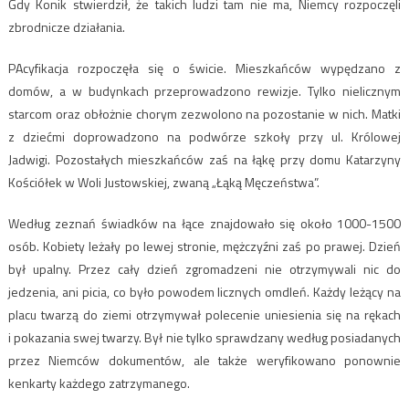
Gdy Konik stwierdził, że takich ludzi tam nie ma, Niemcy rozpoczęli
zbrodnicze działania.
PAcyfikacja rozpoczęła się o świcie. Mieszkańców wypędzano z
domów, a w budynkach przeprowadzono rewizje. Tylko nielicznym
starcom oraz obłożnie chorym zezwolono na pozostanie w nich. Matki
z dziećmi doprowadzono na podwórze szkoły przy ul. Królowej
Jadwigi. Pozostałych mieszkańców zaś na łąkę przy domu Katarzyny
Kościółek w Woli Justowskiej, zwaną „Łąką Męczeństwa”.
Według zeznań świadków na łące znajdowało się około 1000-1500
osób. Kobiety leżały po lewej stronie, mężczyźni zaś po prawej. Dzień
był upalny. Przez cały dzień zgromadzeni nie otrzymywali nic do
jedzenia, ani picia, co było powodem licznych omdleń. Każdy leżący na
placu twarzą do ziemi otrzymywał polecenie uniesienia się na rękach
i pokazania swej twarzy. Był nie tylko sprawdzany według posiadanych
przez Niemców dokumentów, ale także weryfikowano ponownie
kenkarty każdego zatrzymanego.