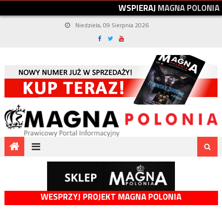
W
S
P
I
E
R
A
J
M
A
G
N
A
P
O
L
O
N
I
A
Niedziela, 09 Sierpnia 2026
WESPRZYJ PROJEKT MAGNA POLONIA