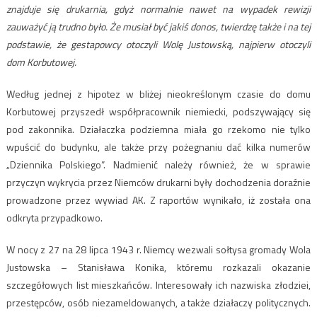
znajduje się drukarnia, gdyż normalnie nawet na wypadek rewizji
zauważyć ją trudno było. Że musiał być jakiś donos, twierdzę także i na tej
podstawie, że gestapowcy otoczyli Wolę Justowską, najpierw otoczyli
dom Korbutowej.
Według jednej z hipotez w bliżej nieokreślonym czasie do domu
Korbutowej przyszedł współpracownik niemiecki, podszywający się
pod zakonnika. Działaczka podziemna miała go rzekomo nie tylko
wpuścić do budynku, ale także przy pożegnaniu dać kilka numerów
„Dziennika Polskiego”. Nadmienić należy również, że w sprawie
przyczyn wykrycia przez Niemców drukarni były dochodzenia doraźnie
prowadzone przez wywiad AK. Z raportów wynikało, iż została ona
odkryta przypadkowo.
W nocy z 27 na 28 lipca 1943 r. Niemcy wezwali sołtysa gromady Wola
Justowska – Stanisława Konika, któremu rozkazali okazanie
szczegółowych list mieszkańców. Interesowały ich nazwiska złodziei,
przestępców, osób niezameldowanych, a także działaczy politycznych.