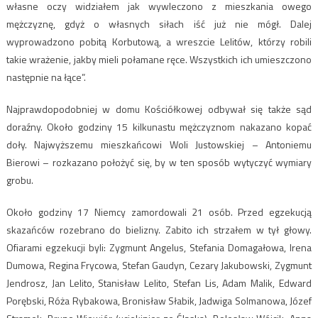
własne oczy widziałem jak wywleczono z mieszkania owego
mężczyznę, gdyż o własnych siłach iść już nie mógł. Dalej
wyprowadzono pobitą Korbutową, a wreszcie Lelitów, którzy robili
takie wrażenie, jakby mieli połamane ręce. Wszystkich ich umieszczono
następnie na łące”.
Najprawdopodobniej w domu Kościółkowej odbywał się także sąd
doraźny. Około godziny 15 kilkunastu mężczyznom nakazano kopać
doły. Najwyższemu mieszkańcowi Woli Justowskiej – Antoniemu
Bierowi – rozkazano położyć się, by w ten sposób wytyczyć wymiary
grobu.
Około godziny 17 Niemcy zamordowali 21 osób. Przed egzekucją
skazańców rozebrano do bielizny. Zabito ich strzałem w tył głowy.
Ofiarami egzekucji byli: Zygmunt Angelus, Stefania Domagałowa, Irena
Dumowa, Regina Frycowa, Stefan Gaudyn, Cezary Jakubowski, Zygmunt
Jendrosz, Jan Lelito, Stanisław Lelito, Stefan Lis, Adam Malik, Edward
Porębski, Róża Rybakowa, Bronisław Słabik, Jadwiga Solmanowa, Józef