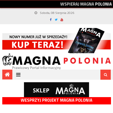
W
S
P
I
E
R
A
J
M
A
G
N
A
P
O
L
O
N
I
A
Sobota, 08 Sierpnia 2026
WESPRZYJ PROJEKT MAGNA POLONIA