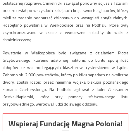
ostatecznej rozprawy. Chmielnicki zawiązał ponowny sojusz z Tatarami
oraz rozesłał po wszystkich zakątkach kraju swoich agitatorów, którzy
mieli za zadanie podburzać chłopstwo do wystąpień antyfeudalnych.
Rozpętano powstania w Wielkopolsce oraz na Podhalu, które były
zsynchronizowane w czasie z wymarszem szlachty do walki z
chmielnicczyzną.
Powstanie w Wielkopolsce było związane z działaniem Piotra
Grzybowskiego, któremu udało się nakłonić do buntu sporą ilość
chłopów ze wsi podlegających klasztorowi cysterskiemu w Lądku.
Zebrano ok. 2 000 powstańców, którzy po kilku napadach na okoliczne
dwory, zostali rozbici przez najemne wojska biskupa poznańskiego
Floriana Czartoryskiego. Na Podhalu agitował z kolei Aleksander
Kostka-Napierski, który przy pomocy sfałszowanego listu
przypowiedniego, werbował ludzi do swego oddziału.
Wspieraj Fundację Magna Polonia!