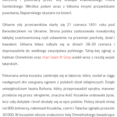
Gembickiego. Wkrótce potem wraz z kilkoma innymi przywódcami
powstania, Napierskiego skazano na śmierć.
Główne siły przeciwników starły się 27 czerwca 1651 roku pod
Beresteczkiem na Ukrainie. Strona polska zastosowała nowatorską
taktykę szachownicową czyli ustawienie na przemian piechoty, dział i
kawalerii. Główna bitwa odbyła się w dniach 28-30 czerwca i
doprowadziła do wielkiego zwycięstwa polskiego. Tuhaj-bej zginął, a
hetman Chmielnicki oraz
chan Islam III Girej
uciekli wraz z resztą wojsk
tatarskich.
Pokonana armia kozacka zamknęła się w taborze, który został w ciągu
następnych dni zasypany ogniem z polskich dział oblężniczych. Dzięki
umiejętnościom Iwana Bohuna, który przeprowadził sprytny manewr
przebicia się przez okrążenie, znaczna ilość Kozaków uratowała życie,
lecz cały dobytek i broń dostały się w ręce polskie. Polacy stracili mniej
niż 800 żołnierzy, natomiast Kozaków, czerni i Tatarów zginęło przeszło
30 000. W kozackim obozie znaleziono listy Chmielnickiego świadczące