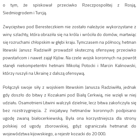
o tym, że spiskował przeciwko Rzeczpospolitej z Rosją,
Siedmiogrodem i Turcją.
Zwycięstwo pod Beresteczkiem nie zostało należycie wykorzystane z
winy szlachty, która obraziła się na króla i wróciła do domów, martwiąc
się rozruchami chłopskim w głębi kraju. Tymczasem na północy, hetman
litewski Janusz Radziwiłł prowadził skuteczną ofensywę przeciwko
powstańcom i nawet zajął Kijów. Na czele wojsk koronnych na powrót
stanęli niekompetentni hetmani Mikołaj Potocki i Marcin Kalinowski,
którzy ruszyli na Ukrainę z dalszą ofensywą.
Połączyli swoje siły z wojskiem litewskim Janusza Radziwiłła, jednak
gdy doszło do bitwy z Kozakami pod Białą Cerkwią, nie wzięli w niej
udziału. Osamotnieni Litwini walczyli dzielnie, lecz bitwa zakończyła się
bez rozstrzygnięcia. Z inicjatywy hetmanów koronnych podpisano
ugodę zwaną białocerkiewską. Była ona korzystniejsza dla strony
polskiej od ugody zborowskiej, gdyż ograniczała hetmanat do
województwa kijowskiego, a rejestr kozacki do 20 000.