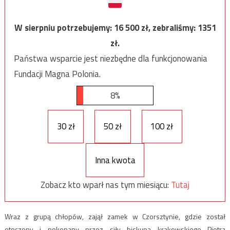
W sierpniu potrzebujemy:
16 500
zł, zebraliśmy:
1351
zł.
Państwa wsparcie jest niezbędne dla funkcjonowania
Fundacji Magna Polonia.
8%
30 zł
50 zł
100 zł
Inna kwota
Zobacz kto wparł nas tym miesiącu:
Tutaj
Wraz z grupą chłopów, zajął zamek w Czorsztynie, gdzie został
otoczony i pokonany przez siły biskupa krakowskiego Piotra