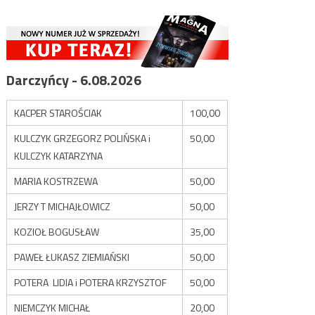
Darczyńcy - 6.08.2026
KACPER STAROŚCIAK
100,00
KULCZYK GRZEGORZ POLIŃSKA i
50,00
KULCZYK KATARZYNA
MARIA KOSTRZEWA
50,00
JERZY T MICHAJŁOWICZ
50,00
KOZIOŁ BOGUSŁAW
35,00
PAWEŁ ŁUKASZ ZIEMIAŃSKI
50,00
POTERA LIDIA i POTERA KRZYSZTOF
50,00
NIEMCZYK MICHAŁ
20,00