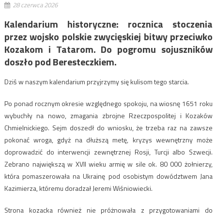
28 czerwca 2026
Kalendarium historyczne: rocznica stoczenia
przez wojsko polskie zwycięskiej bitwy przeciwko
Kozakom i Tatarom. Do pogromu sojuszników
doszło pod Beresteczkiem.
Dziś w naszym kalendarium przyjrzymy się kulisom tego starcia.
Po ponad rocznym okresie względnego spokoju, na wiosnę 1651 roku
wybuchły na nowo, zmagania zbrojne Rzeczpospolitej i Kozaków
Chmielnickiego. Sejm doszedł do wniosku, że trzeba raz na zawsze
pokonać wroga, gdyż na dłuższą metę, kryzys wewnętrzny może
doprowadzić do interwencji zewnętrznej Rosji, Turcji albo Szwecji.
Zebrano największą w XVII wieku armię w sile ok. 80 000 żołnierzy,
która pomaszerowała na Ukrainę pod osobistym dowództwem Jana
Kazimierza, któremu doradzał Jeremi Wiśniowiecki.
Strona kozacka również nie próżnowała z przygotowaniami do