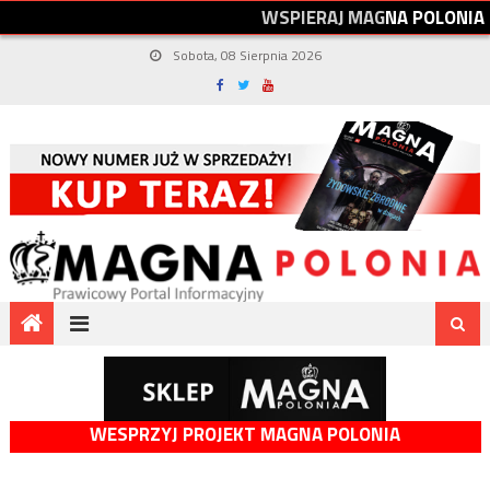
W
S
P
I
E
R
A
J
M
A
G
N
A
P
O
L
O
N
I
A
Sobota, 08 Sierpnia 2026
WESPRZYJ PROJEKT MAGNA POLONIA