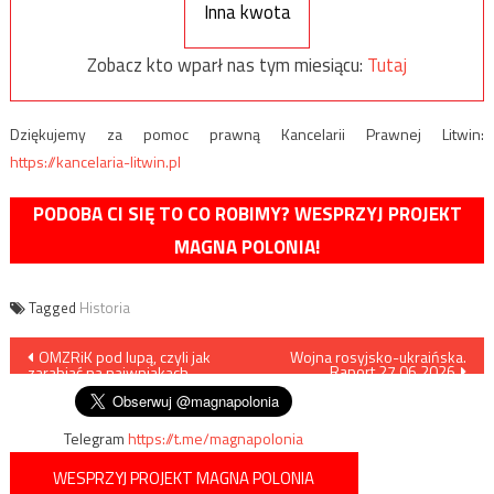
Inna kwota
Zobacz kto wparł nas tym miesiącu:
Tutaj
Dziękujemy za pomoc prawną Kancelarii Prawnej Litwin:
https://kancelaria-litwin.pl
PODOBA CI SIĘ TO CO ROBIMY? WESPRZYJ PROJEKT
MAGNA POLONIA!
Tagged
Historia
Nawigacja
OMZRiK pod lupą, czyli jak
Wojna rosyjsko-ukraińska.
Raport 27.06.2026
zarabiać na naiwniakach
wpisu
Telegram
https://t.me/magnapolonia
WESPRZYJ PROJEKT MAGNA POLONIA