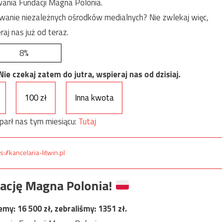
ania Fundacji Magna Polonia.
anie niezależnych ośrodków medialnych? Nie zwlekaj więc,
raj nas już od teraz.
8%
e czekaj zatem do jutra, wspieraj nas od dzisiaj.
100 zł
Inna kwota
parł nas tym miesiącu:
Tutaj
s://kancelaria-litwin.pl
ację Magna Polonia!
jemy:
16 500
zł, zebraliśmy:
1351
zł.