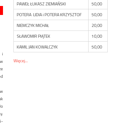
PAWEŁ ŁUKASZ ZIEMIAŃSKI
50,00
POTERA LIDIA i POTERA KRZYSZTOF
50,00
NIEMCZYK MICHAŁ
20,00
SŁAWOMIR PIĄTEK
10,00
KAMIL JAN KOWALCZYK
50,00
 i
Więcej...
 w
że
od
ów
ak
ło
y.
5-