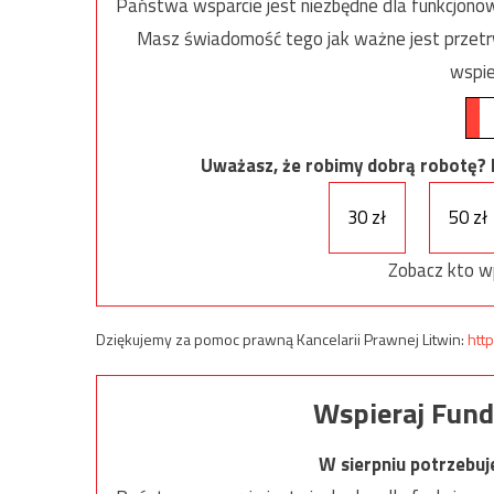
Państwa wsparcie jest niezbędne dla funkcjonow
Masz świadomość tego jak ważne jest przetrw
wspie
Uważasz, że robimy dobrą robotę? Ni
30 zł
50 zł
Zobacz kto w
Dziękujemy za pomoc prawną Kancelarii Prawnej Litwin:
http
Wspieraj Fund
W sierpniu potrzebu