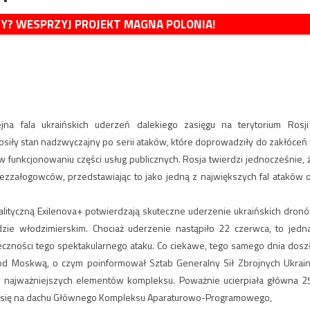
MY? WESPRZYJ PROJEKT MAGNA POLONIA!
na fala ukraińskich uderzeń dalekiego zasięgu na terytorium Rosji
iły stan nadzwyczajny po serii ataków, które doprowadziły do zakłóceń
w funkcjonowaniu części usług publicznych. Rosja twierdzi jednocześnie, 
bezzałogowców, przedstawiając to jako jedną z największych fal ataków 
alityczną Exilenova+ potwierdzają skuteczne uderzenie ukraińskich dron
ie włodzimierskim. Chociaż uderzenie nastąpiło 22 czerwca, to jedn
teczności tego spektakularnego ataku. Co ciekawe, tego samego dnia dosz
d Moskwą, o czym poinformował Sztab Generalny Sił Zbrojnych Ukrain
u najważniejszych elementów kompleksu. Poważnie ucierpiała główna 2
ca się na dachu Głównego Kompleksu Aparaturowo-Programowego,