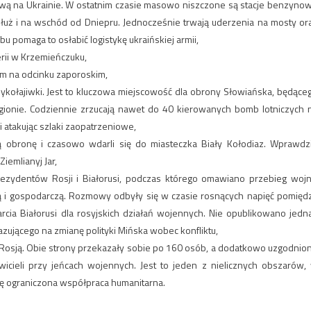
ą na Ukrainie. W ostatnim czasie masowo niszczone są stacje benzyno
łuż i na wschód od Dniepru. Jednocześnie trwają uderzenia na mosty or
 pomaga to osłabić logistykę ukraińskiej armii,
erii w Krzemieńczuku,
em na odcinku zaporoskim,
Mykołajiwki. Jest to kluczowa miejscowość dla obrony Słowiańska, będące
gionie. Codziennie zrzucają nawet do 40 kierowanych bomb lotniczych 
 atakując szlaki zaopatrzeniowe,
ą obronę i czasowo wdarli się do miasteczka Biały Kołodiaz. Wprawdz
Ziemlianyj Jar,
zydentów Rosji i Białorusi, podczas którego omawiano przebieg wojn
 i gospodarczą. Rozmowy odbyły się w czasie rosnących napięć pomięd
a Białorusi dla rosyjskich działań wojennych. Nie opublikowano jedn
ującego na zmianę polityki Mińska wobec konfliktu,
 Rosją. Obie strony przekazały sobie po 160 osób, a dodatkowo uzgodnio
cieli przy jeńcach wojennych. Jest to jeden z nielicznych obszarów,
ię ograniczona współpraca humanitarna.