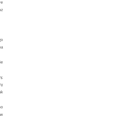
we
az
go
na
ie
y,
zy
ak
no
 w