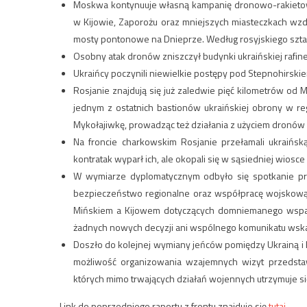
Moskwa kontynuuje własną kampanię dronowo-rakietow
w Kijowie, Zaporożu oraz mniejszych miasteczkach wzd
mosty pontonowe na Dnieprze. Według rosyjskiego sztabu
Osobny atak dronów zniszczył budynki ukraińskiej rafin
Ukraińcy poczynili niewielkie postępy pod Stepnohirski
Rosjanie znajdują się już zaledwie pięć kilometrów od 
jednym z ostatnich bastionów ukraińskiej obrony w re
Mykołajiwkę, prowadząc też działania z użyciem dronów i
Na froncie charkowskim Rosjanie przełamali ukraińsk
kontratak wyparł ich, ale okopali się w sąsiedniej wiosce 
W wymiarze dyplomatycznym odbyło się spotkanie pre
bezpieczeństwo regionalne oraz współpracę wojskową
Mińskiem a Kijowem dotyczących domniemanego wsparci
żadnych nowych decyzji ani wspólnego komunikatu wskaz
Doszło do kolejnej wymiany jeńców pomiędzy Ukrainą i
możliwość organizowania wzajemnych wizyt przedstawi
których mimo trwających działań wojennych utrzymuje s
Link do poprzedniego raportu z frontu znajduje się
tutaj.