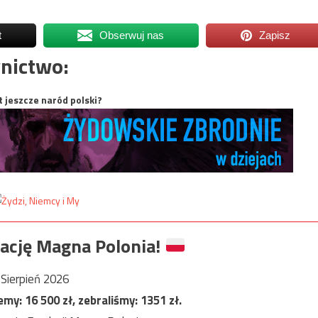
t
Obserwuj nas
Zapisz
nictwo:
t jeszcze naród polski?
ację Magna Polonia!
Sierpień 2026
jemy:
16 500
zł, zebraliśmy:
1351
zł.