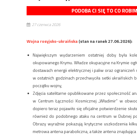
PODOBA CI SIĘ TO CO ROBI
27 czerwca 2026
Wojna rosyjsko-ukraińska
(stan na ranek 27.06.2026):
Największym wydarzeniem ostatniej doby była kolej
okupowanego Krymu. Władze okupacyjne na Krymie ogłos
dostawach energii elektrycznej i paliw oraz ograniczeń 
w ostatnich godzinach przechwyciła setki ukraińskich 
początku wojny,
Zdjęcia satelitarne opublikowane przez społeczność an
w Centrum Łączności Kosmicznej „Władimir” w obwodz
dopiero teraz pojawiło się oficjalne potwierdzenie sku
również do podobnego ataku na centrum w Dubnej po
Obrazy wyraźnie pokazują krytyczne uszkodzenia kilk
metrowa antena paraboliczna, a także antena znajdują