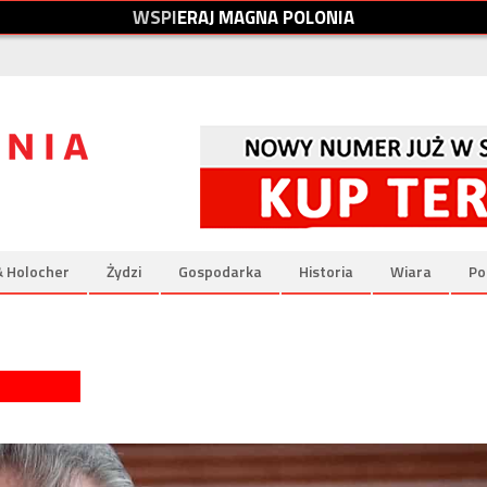
W
S
P
I
E
R
A
J
M
A
G
N
A
P
O
L
O
N
I
A
& Holocher
Żydzi
Gospodarka
Historia
Wiara
Po