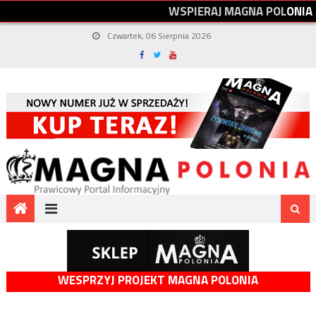
W
S
P
I
E
R
A
J
M
A
G
N
A
P
O
L
O
N
I
A
Czwartek, 06 Sierpnia 2026
WESPRZYJ PROJEKT MAGNA POLONIA