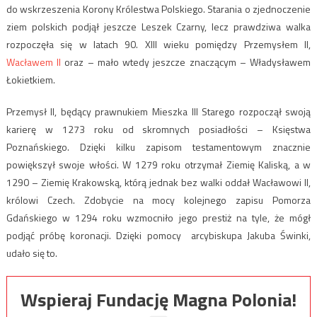
do wskrzeszenia Korony Królestwa Polskiego. Starania o zjednoczenie
ziem polskich podjął jeszcze Leszek Czarny, lecz prawdziwa walka
rozpoczęła się w latach 90. XIII wieku pomiędzy Przemysłem II,
Wacławem II
oraz – mało wtedy jeszcze znaczącym – Władysławem
Łokietkiem.
Przemysł II, będący prawnukiem Mieszka III Starego rozpoczął swoją
karierę w 1273 roku od skromnych posiadłości – Księstwa
Poznańskiego. Dzięki kilku zapisom testamentowym znacznie
powiększył swoje włości. W 1279 roku otrzymał Ziemię Kaliską, a w
1290 – Ziemię Krakowską, którą jednak bez walki oddał Wacławowi II,
królowi Czech. Zdobycie na mocy kolejnego zapisu Pomorza
Gdańskiego w 1294 roku wzmocniło jego prestiż na tyle, że mógł
podjąć próbę koronacji. Dzięki pomocy arcybiskupa Jakuba Świnki,
udało się to.
Wspieraj Fundację Magna Polonia!