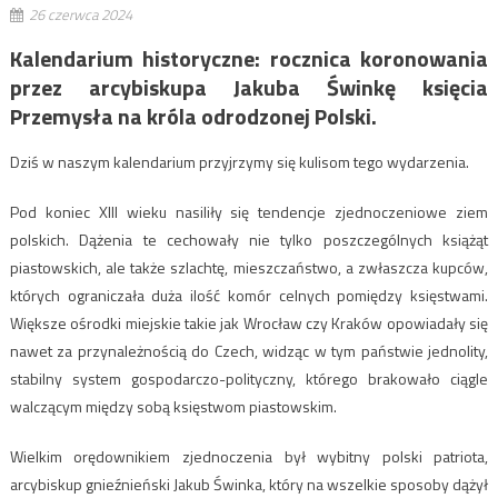
26 czerwca 2024
Kalendarium historyczne: rocznica koronowania
przez arcybiskupa Jakuba Świnkę księcia
Przemysła na króla odrodzonej Polski.
Dziś w naszym kalendarium przyjrzymy się kulisom tego wydarzenia.
Pod koniec XIII wieku nasiliły się tendencje zjednoczeniowe ziem
polskich. Dążenia te cechowały nie tylko poszczególnych książąt
piastowskich, ale także szlachtę, mieszczaństwo, a zwłaszcza kupców,
których ograniczała duża ilość komór celnych pomiędzy księstwami.
Większe ośrodki miejskie takie jak Wrocław czy Kraków opowiadały się
nawet za przynależnością do Czech, widząc w tym państwie jednolity,
stabilny system gospodarczo-polityczny, którego brakowało ciągle
walczącym między sobą księstwom piastowskim.
Wielkim orędownikiem zjednoczenia był wybitny polski patriota,
arcybiskup gnieźnieński Jakub Świnka, który na wszelkie sposoby dążył