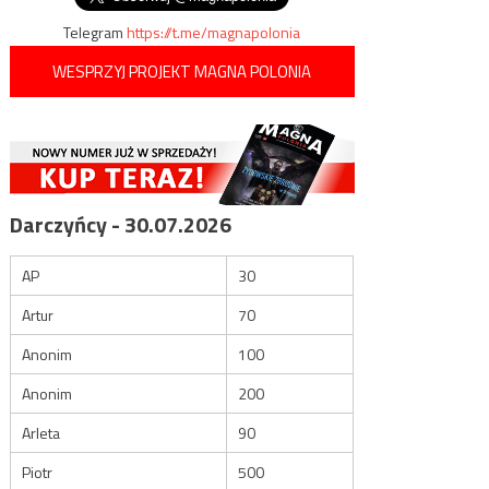
Telegram
https://t.me/magnapolonia
WESPRZYJ PROJEKT MAGNA POLONIA
Darczyńcy - 30.07.2026
AP
30
Artur
70
Anonim
100
Anonim
200
Arleta
90
Piotr
500