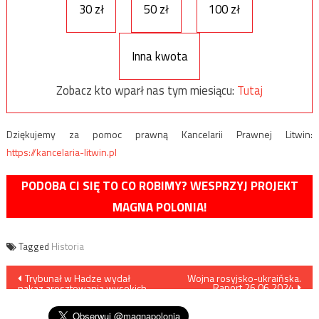
30 zł
50 zł
100 zł
Inna kwota
Zobacz kto wparł nas tym miesiącu:
Tutaj
Dziękujemy za pomoc prawną Kancelarii Prawnej Litwin:
https://kancelaria-litwin.pl
PODOBA CI SIĘ TO CO ROBIMY? WESPRZYJ PROJEKT
MAGNA POLONIA!
Tagged
Historia
Nawigacja
Trybunał w Hadze wydał
Wojna rosyjsko-ukraińska.
Raport 26.06.2024
nakaz aresztowania wysokich
wpisu
rosyjskich dowódców