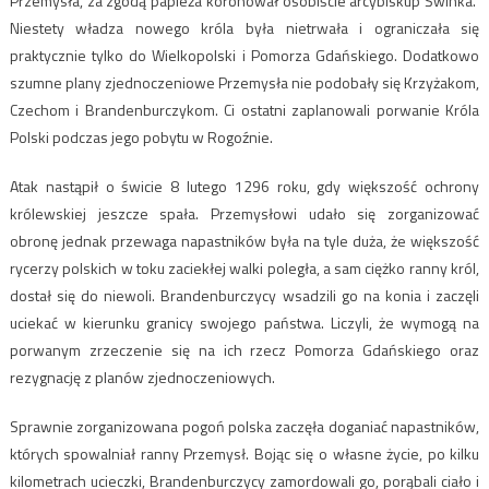
Przemysła, za zgodą papieża koronował osobiście arcybiskup Świnka.
Niestety władza nowego króla była nietrwała i ograniczała się
praktycznie tylko do Wielkopolski i Pomorza Gdańskiego. Dodatkowo
szumne plany zjednoczeniowe Przemysła nie podobały się Krzyżakom,
Czechom i Brandenburczykom. Ci ostatni zaplanowali porwanie Króla
Polski podczas jego pobytu w Rogoźnie.
Atak nastąpił o świcie 8 lutego 1296 roku, gdy większość ochrony
królewskiej jeszcze spała. Przemysłowi udało się zorganizować
obronę jednak przewaga napastników była na tyle duża, że większość
rycerzy polskich w toku zaciekłej walki poległa, a sam ciężko ranny król,
dostał się do niewoli. Brandenburczycy wsadzili go na konia i zaczęli
uciekać w kierunku granicy swojego państwa. Liczyli, że wymogą na
porwanym zrzeczenie się na ich rzecz Pomorza Gdańskiego oraz
rezygnację z planów zjednoczeniowych.
Sprawnie zorganizowana pogoń polska zaczęła doganiać napastników,
których spowalniał ranny Przemysł. Bojąc się o własne życie, po kilku
kilometrach ucieczki, Brandenburczycy zamordowali go, porąbali ciało i