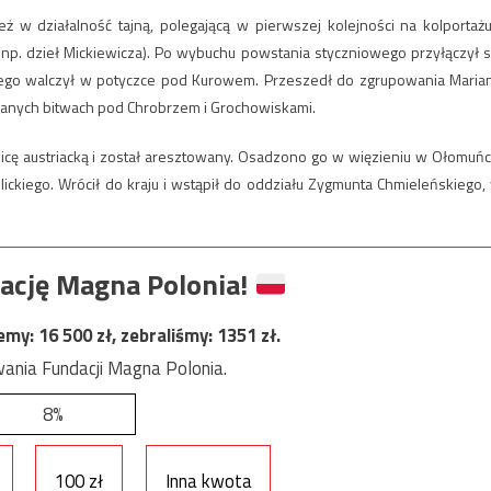
ż w działalność tajną, polegającą w pierwszej kolejności na kolportażu
(np. dzieł Mickiewicza). Po wybuchu powstania styczniowego przyłączył s
rego walczył w potyczce pod Kurowem. Przeszedł do zgrupowania Maria
anych bitwach pod Chrobrzem i Grochowiskami.
cę austriacką i został aresztowany. Osadzono go w więzieniu w Ołomuńc
lickiego. Wrócił do kraju i wstąpił do oddziału Zygmunta Chmieleńskiego,
ację Magna Polonia!
jemy:
16 500
zł, zebraliśmy:
1351
zł.
ania Fundacji Magna Polonia.
8%
100 zł
Inna kwota