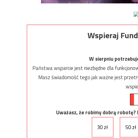
Wspieraj Fund
W sierpniu potrzebu
Państwa wsparcie jest niezbędne dla funkcjonow
Masz świadomość tego jak ważne jest przetrw
wspie
Uważasz, że robimy dobrą robotę? Ni
30 zł
50 zł