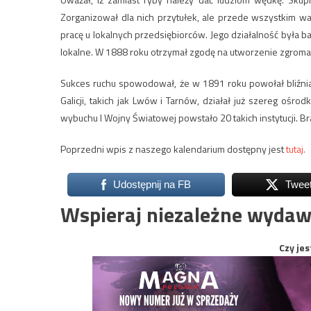
Zorganizował dla nich przytułek, ale przede wszystkim wal
pracę u lokalnych przedsiębiorców. Jego działalność była b
lokalne. W 1888 roku otrzymał zgodę na utworzenie zgromadz
Sukces ruchu spowodował, że w 1891 roku powołał bliźnia
Galicji, takich jak Lwów i Tarnów, działał już szereg o
wybuchu I Wojny Światowej powstało 20 takich instytucji. Bra
Poprzedni wpis z naszego kalendarium dostępny jest
tutaj.
Udostępnij na FB
Twee
Wspieraj niezależne wydaw
Czy jes