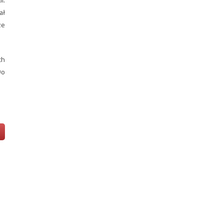
ał
ze
ch
Do