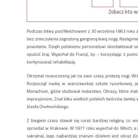
Zobacz kto w
Podczas bitwy pod Mełchowem z 30 września 1863 roku zos
bez znieczulenia zagrożoną gangreną lewą nogę. Następnie
powstaniu. Dzięki polskiemu personelowi skontaktował si
opuścić kraj. Wyjechał do Francji, by – korzystając z po
kontynuować rehabilitację.
Otrzymał nowoczesną jak na owe czasy protezę nogi. Wró
Rozpoczął naukę w warszawskiej szkole rysunkowej, j
Monachium, gdzie studiował malarstwo. Obrazy, które mal
impresjonizm. Znał kilku wielkich polskich twórców tamtej
Józefa Chełmońskiego.
Z biegiem czasu stawał się coraz bardziej religijny, co 
sprzedaż w Krakowie. W 1877 roku wyjechał do Włoch, a 
sakralnej. Jego najbardziej znanym dziełem jest obraz
Ec