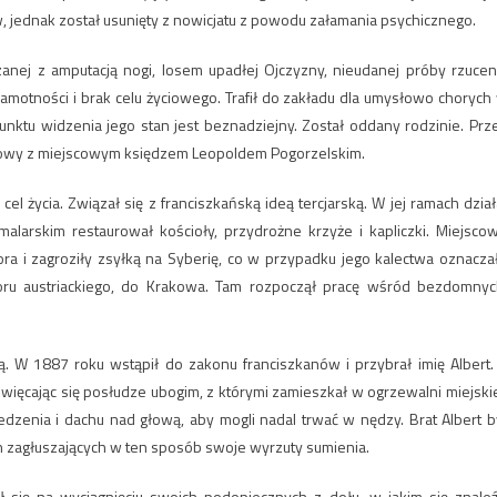
, jednak został usunięty z nowicjatu z powodu załamania psychicznego.
zanej z amputacją nogi, losem upadłej Ojczyzny, nieudanej próby rzucen
 samotności i brak celu życiowego. Trafił do zakładu dla umysłowo chorych
unktu widzenia jego stan jest beznadziejny. Został oddany rodzinie. Prz
ozmowy z miejscowym księdzem Leopoldem Pogorzelskim.
el życia. Związał się z franciszkańską ideą tercjarską. W jej ramach dział
malarskim restaurował kościoły, przydrożne krzyże i kapliczki. Miejsco
a i zagroziły zsyłką na Syberię, co w przypadku jego kalectwa oznacza
oru austriackiego, do Krakowa. Tam rozpoczął pracę wśród bezdomnyc
ą. W 1887 roku wstąpił do zakonu franciszkanów i przybrał imię Albert.
święcając się posłudze ubogim, z którymi zamieszkał w ogrzewalni miejskie
edzenia i dachu nad głową, aby mogli nadal trwać w nędzy. Brat Albert b
 zagłuszających w ten sposób swoje wyrzuty sumienia.
ł się na wyciągnięciu swoich podopiecznych z dołu, w jakim się znaleźl