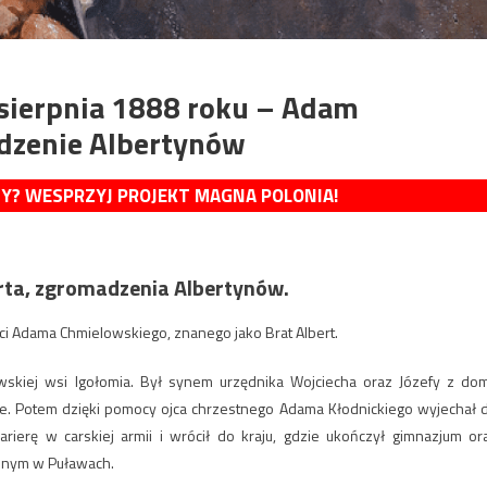
 sierpnia 1888 roku – Adam
dzenie Albertynów
MY? WESPRZYJ PROJEKT MAGNA POLONIA!
rta, zgromadzenia Albertynów.
ści Adama Chmielowskiego, znanego jako Brat Albert.
skiej wsi Igołomia. Był synem urzędnika Wojciecha oraz Józefy z do
e. Potem dzięki pomocy ojca chrzestnego Adama Kłodnickiego wyjechał 
rierę w carskiej armii i wrócił do kraju, gdzie ukończył gimnazjum or
eśnym w Puławach.