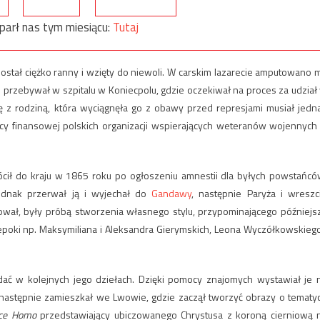
parł nas tym miesiącu:
Tutaj
tał ciężko ranny i wzięty do niewoli. W carskim lazarecie amputowano 
 przebywał w szpitalu w Koniecpolu, gdzie oczekiwał na proces za udział
ę z rodziną, która wyciągnęła go z obawy przed represjami musiał jedn
mocy finansowej polskich organizacji wspierających weteranów wojennych
cił do kraju w 1865 roku po ogłoszeniu amnestii dla byłych powstańcó
ednak przerwał ją i wyjechał do
Gandawy
, następnie Paryża i wreszc
ował, były próbą stworzenia własnego stylu, przypominającego późniejs
 epoki np. Maksymiliana i Aleksandra Gierymskich, Leona Wyczółkowskiego
widać w kolejnych jego dziełach. Dzięki pomocy znajomych wystawiał je 
następnie zamieszkał we Lwowie, gdzie zaczął tworzyć obrazy o tematy
ce Homo
przedstawiający ubiczowanego Chrystusa z koroną cierniową 