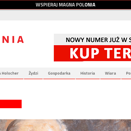
W
S
P
I
E
R
A
J
M
A
G
N
A
P
O
L
O
N
I
A
& Holocher
Żydzi
Gospodarka
Historia
Wiara
Po