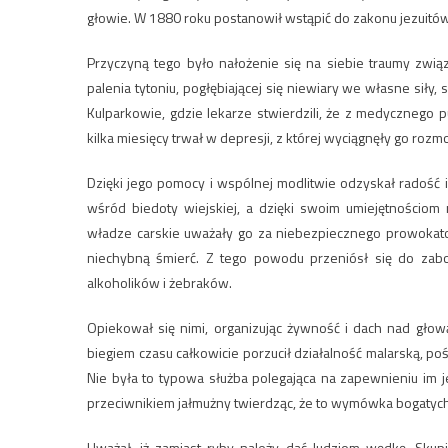
głowie. W 1880 roku postanowił wstąpić do zakonu jezuitów
Przyczyną tego było nałożenie się na siebie traumy zwią
palenia tytoniu, pogłębiającej się niewiary we własne siły,
Kulparkowie, gdzie lekarze stwierdzili, że z medycznego p
kilka miesięcy trwał w depresji, z której wyciągnęły go r
Dzięki jego pomocy i wspólnej modlitwie odzyskał radość i c
wśród biedoty wiejskiej, a dzięki swoim umiejętnościom 
władze carskie uważały go za niebezpiecznego prowokator
niechybną śmierć. Z tego powodu przeniósł się do zab
alkoholików i żebraków.
Opiekował się nimi, organizując żywność i dach nad głow
biegiem czasu całkowicie porzucił działalność malarską, po
Nie była to typowa służba polegająca na zapewnieniu im j
przeciwnikiem jałmużny twierdząc, że to wymówka bogatych
Uważał, iż zamiast ryby należy dać ludziom wędkę. Skupi