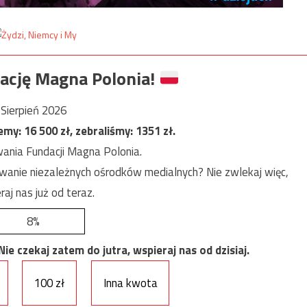
ację Magna Polonia!
Sierpień 2026
jemy:
16 500
zł, zebraliśmy:
1351
zł.
ania Fundacji Magna Polonia.
anie niezależnych ośrodków medialnych? Nie zwlekaj więc,
raj nas już od teraz.
8%
e czekaj zatem do jutra, wspieraj nas od dzisiaj.
100 zł
Inna kwota