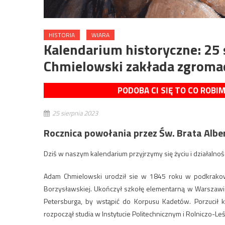
HISTORIA
WIARA
Kalendarium historyczne: 25
Chmielowski zakłada zgroma
PODOBA CI SIĘ TO CO ROBI
25 sierpnia 2023
Rocznica powołania przez Św. Brata Albe
Dziś w naszym kalendarium przyjrzymy się życiu i działalno
Adam Chmielowski urodził sie w 1845 roku w podkrakow
Borzysławskiej. Ukończył szkołę elementarną w Warszawi
Petersburga, by wstąpić do Korpusu Kadetów. Porzucił ka
rozpoczął studia w Instytucie Politechnicznym i Rolniczo-L