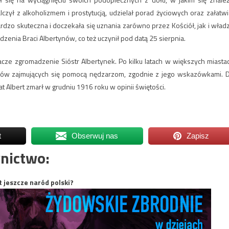
czył z alkoholizmem i prostytucją, udzielał porad życiowych oraz załatwi
ardzo skuteczna i doczekała się uznania zarówno przez Kościół, jak i wład
enia Braci Albertynów, co też uczynił pod datą 25 sierpnia.
cze zgromadzenie Sióstr Albertynek. Po kilku latach w większych miasta
środków zajmujących się pomocą nędzarzom, zgodnie z jego wskazówkami. 
t Albert zmarł w grudniu 1916 roku w opinii świętości.
t
Obserwuj nas
Zapisz
nictwo:
t jeszcze naród polski?