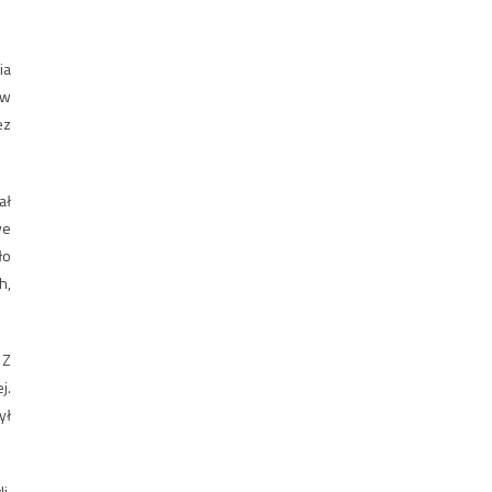
ia
 w
ez
ał
we
ło
h,
 Z
j.
ył
i.