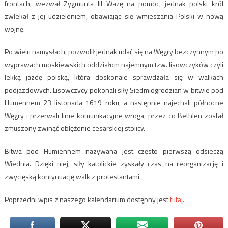
frontach, wezwał Zygmunta III Wazę na pomoc, jednak polski król
zwlekał z jej udzieleniem, obawiając się wmieszania Polski w nową
wojnę.
Po wielu namysłach, pozwolił jednak udać się na Węgry bezczynnym po
wyprawach moskiewskich oddziałom najemnym tzw. lisowczyków czyli
lekką jazdę polską, która doskonale sprawdzała się w walkach
podjazdowych. Lisowczycy pokonali siły Siedmiogrodzian w bitwie pod
Humennem 23 listopada 1619 roku, a następnie najechali północne
Węgry i przerwali linie komunikacyjne wroga, przez co Bethlen został
zmuszony zwinąć oblężenie cesarskiej stolicy.
Bitwa pod Humiennem nazywana jest często pierwszą odsieczą
Wiednia. Dzięki niej, siły katolickie zyskały czas na reorganizację i
zwycięską kontynuację walk z protestantami.
Poprzedni wpis z naszego kalendarium dostępny jest
tutaj.