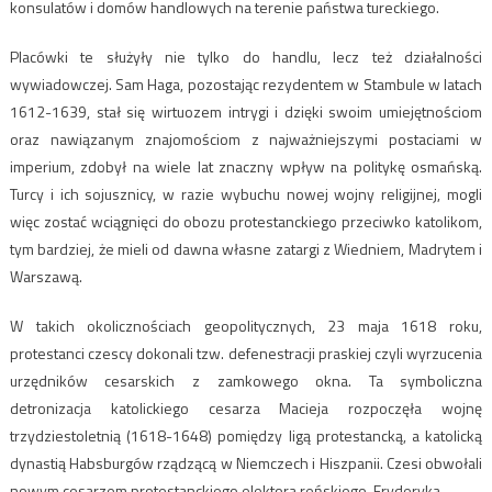
konsulatów i domów handlowych na terenie państwa tureckiego.
Placówki te służyły nie tylko do handlu, lecz też działalności
wywiadowczej. Sam Haga, pozostając rezydentem w Stambule w latach
1612-1639, stał się wirtuozem intrygi i dzięki swoim umiejętnościom
oraz nawiązanym znajomościom z najważniejszymi postaciami w
imperium, zdobył na wiele lat znaczny wpływ na politykę osmańską.
Turcy i ich sojusznicy, w razie wybuchu nowej wojny religijnej, mogli
więc zostać wciągnięci do obozu protestanckiego przeciwko katolikom,
tym bardziej, że mieli od dawna własne zatargi z Wiedniem, Madrytem i
Warszawą.
W takich okolicznościach geopolitycznych, 23 maja 1618 roku,
protestanci czescy dokonali tzw. defenestracji praskiej czyli wyrzucenia
urzędników cesarskich z zamkowego okna. Ta symboliczna
detronizacja katolickiego cesarza Macieja rozpoczęła wojnę
trzydziestoletnią (1618-1648) pomiędzy ligą protestancką, a katolicką
dynastią Habsburgów rządzącą w Niemczech i Hiszpanii. Czesi obwołali
nowym cesarzem protestanckiego elektora reńskiego, Fryderyka.