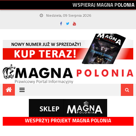
W
S
P
I
E
R
A
J
M
A
G
N
A
P
O
L
O
N
I
A
Niedziela, 09 Sierpnia 2026
WESPRZYJ PROJEKT MAGNA POLONIA