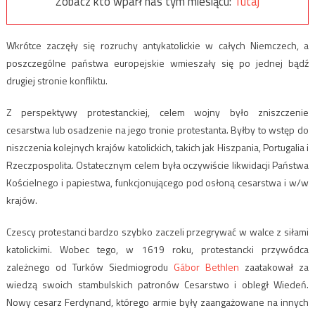
Zobacz kto wparł nas tym miesiącu:
Tutaj
Wkrótce zaczęły się rozruchy antykatolickie w całych Niemczech, a
poszczególne państwa europejskie wmieszały się po jednej bądź
drugiej stronie konfliktu.
Z perspektywy protestanckiej, celem wojny było zniszczenie
cesarstwa lub osadzenie na jego tronie protestanta. Byłby to wstęp do
niszczenia kolejnych krajów katolickich, takich jak Hiszpania, Portugalia i
Rzeczpospolita. Ostatecznym celem była oczywiście likwidacji Państwa
Kościelnego i papiestwa, funkcjonującego pod osłoną cesarstwa i w/w
krajów.
Czescy protestanci bardzo szybko zaczeli przegrywać w walce z siłami
katolickimi. Wobec tego, w 1619 roku, protestancki przywódca
zależnego od Turków Siedmiogrodu
Gábor Bethlen
zaatakował za
wiedzą swoich stambulskich patronów Cesarstwo i obległ Wiedeń.
Nowy cesarz Ferdynand, którego armie były zaangażowane na innych