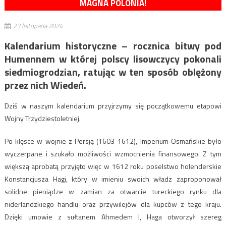
MAGNA POLONIA!
23 listopada 2024
Kalendarium historyczne – rocznica bitwy pod
Humennem w której polscy lisowczycy pokonali
siedmiogrodzian, ratując w ten sposób oblężony
przez nich Wiedeń.
Dziś w naszym kalendarium przyjrzymy się początkowemu etapowi
Wojny Trzydziestoletniej.
Po klęsce w wojnie z Persją (1603-1612), Imperium Osmańskie było
wyczerpane i szukało możliwości wzmocnienia finansowego. Z tym
większą aprobatą przyjęto więc w 1612 roku poselstwo holenderskie
Konstancjusza Hagi, który w imieniu swoich władz zaproponował
solidne pieniądze w zamian za otwarcie tureckiego rynku dla
niderlandzkiego handlu oraz przywilejów dla kupców z tego kraju.
Dzięki umowie z sułtanem Ahmedem I, Haga otworzył szereg