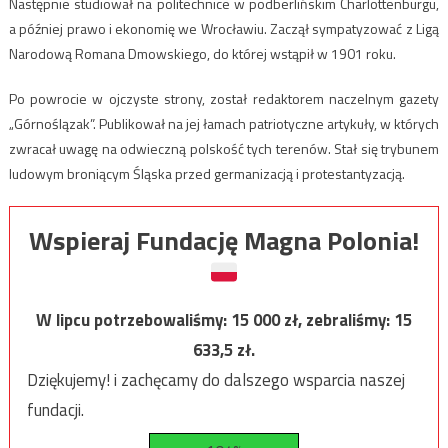
Następnie studiował na politechnice w podberlińskim Charlottenburgu,
a później prawo i ekonomię we Wrocławiu. Zaczął sympatyzować z Ligą
Narodową Romana Dmowskiego, do której wstąpił w 1901 roku.
Po powrocie w ojczyste strony, został redaktorem naczelnym gazety
„Górnoślązak”. Publikował na jej łamach patriotyczne artykuły, w których
zwracał uwagę na odwieczną polskość tych terenów. Stał się trybunem
ludowym broniącym Śląska przed germanizacją i protestantyzacją.
Wspieraj Fundację Magna Polonia!
W lipcu potrzebowaliśmy:
15 000
zł, zebraliśmy:
15
633,5
zł.
Dziękujemy! i zachęcamy do dalszego wsparcia naszej
fundacji.