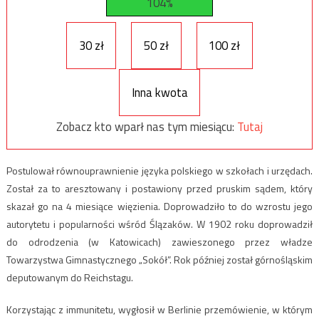
104%
30 zł
50 zł
100 zł
Inna kwota
Zobacz kto wparł nas tym miesiącu:
Tutaj
Postulował równouprawnienie języka polskiego w szkołach i urzędach.
Został za to aresztowany i postawiony przed pruskim sądem, który
skazał go na 4 miesiące więzienia. Doprowadziło to do wzrostu jego
autorytetu i popularności wśród Ślązaków. W 1902 roku doprowadził
do odrodzenia (w Katowicach) zawieszonego przez władze
Towarzystwa Gimnastycznego „Sokół”. Rok później został górnośląskim
deputowanym do Reichstagu.
Korzystając z immunitetu, wygłosił w Berlinie przemówienie, w którym