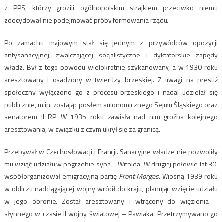
z PPS, którzy grozili ogólnopolskim strajkiem przeciwko niemu
zdecydował nie podejmować próby formowania rządu.
Po zamachu majowym stał się jednym z przywódców opozycji
antysanacyjnej, zwalczającej socjalistyczne i dyktatorskie zapędy
władz. Był z tego powodu wielokrotnie szykanowany, a w 1930 roku
aresztowany i osadzony w twierdzy brzeskiej. Z uwagi na prestiż
społeczny wyłączono go z procesu brzeskiego i nadal udzielał się
publicznie, m.in. zostając posłem autonomicznego Sejmu Śląskiego oraz
senatorem II RP. W 1935 roku zawisła nad nim groźba kolejnego
aresztowania, w związku z czym ukrył się za granicą.
Przebywał w Czechosłowacji i Francji. Sanacyjne władze nie pozwoliły
mu wziąć udziału w pogrzebie syna – Witolda. W drugiej połowie lat 30.
współorganizował emigracyjną partię
Front Morges
. Wiosną 1939 roku
w obliczu nadciągającej wojny wrócił do kraju, planując wzięcie udziału
w jego obronie. Został aresztowany i wtrącony do więzienia –
słynnego w czasie II wojny światowej – Pawiaka. Przetrzymywano go