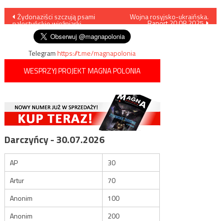
Nawigacja
Żydonaziści szczują psami
Wojna rosyjsko-ukraińska.
Raport 20.08.2025
palestyńskie więźniarki
wpisu
Telegram
https://t.me/magnapolonia
WESPRZYJ PROJEKT MAGNA POLONIA
Darczyńcy - 30.07.2026
AP
30
Artur
70
Anonim
100
Anonim
200