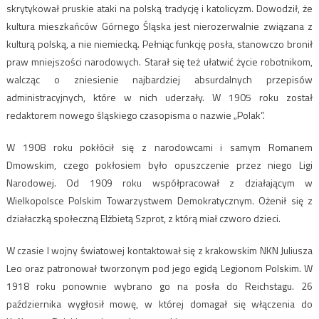
skrytykował pruskie ataki na polską tradycję i katolicyzm. Dowodził, że
kultura mieszkańców Górnego Śląska jest nierozerwalnie związana z
kulturą polską, a nie niemiecką. Pełniąc funkcję posła, stanowczo bronił
praw mniejszości narodowych. Starał się też ułatwić życie robotnikom,
walcząc o zniesienie najbardziej absurdalnych przepisów
administracyjnych, które w nich uderzały. W 1905 roku został
redaktorem nowego śląskiego czasopisma o nazwie „Polak”.
W 1908 roku pokłócił się z narodowcami i samym Romanem
Dmowskim, czego pokłosiem było opuszczenie przez niego Ligi
Narodowej. Od 1909 roku współpracował z działającym w
Wielkopolsce Polskim Towarzystwem Demokratycznym. Ożenił się z
działaczką społeczną Elżbietą Szprot, z którą miał czworo dzieci.
W czasie I wojny światowej kontaktował się z krakowskim NKN Juliusza
Leo oraz patronował tworzonym pod jego egidą Legionom Polskim. W
1918 roku ponownie wybrano go na posła do Reichstagu. 26
października wygłosił mowę, w której domagał się włączenia do