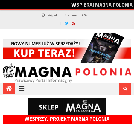
W
S
P
I
E
R
A
J
M
A
G
N
A
P
O
L
O
N
I
A
Piątek, 07 Sierpnia 2026
WESPRZYJ PROJEKT MAGNA POLONIA