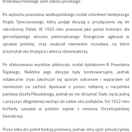
Królestwa Polskiego ziem zaboru pruskiego.
Po wybuchu powstania wielkopolskiego został członkiem tamtejszego
Rządu Tymczasowego, który podjął decyzję o przyłączeniu się do
odrodzonej Polski. W 1920 roku pracował jako polski komisarz dla
górnośląskiego obszaru plebiscytowego. Energicznie agitował w
sprawie polskiej, oraz zwalczał niemieckie oszustwa, na które
przymykali oko brytyjscy i włoscy obserwatorzy.
Po sfałszowaniu wyników plebiscytu został dyktatorem III Powstania
Śląskiego. Niektóre jego decyzje były kontrowersyjne, jednak
ostatecznie zryw zakończył się sporym sukcesem i wyparciem sił
niemieckim na zachód. Apelował o pomoc militarną u naczelnika
państwa Józefa Piłsudskiego, jednak jej nie otrzymał. Stało się to jedną
z przyczyn długoletniej niechęci do siebie obu polityków. Od 1922 roku
Korfanty zasiadał w polskim sejmie z ramienia Chrześcijańskiej
Demokracji.
Przez kilka dni pełnił funkcję premiera, jednak silny opór piłsudczyków