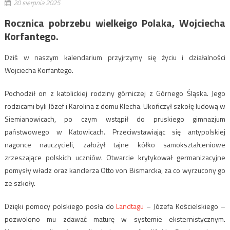
20 sierpnia 2025
Rocznica pobrzebu wielkeigo Polaka, Wojciecha
Korfantego.
Dziś w naszym kalendarium przyjrzymy się życiu i działalności
Wojciecha Korfantego.
Pochodził on z katolickiej rodziny górniczej z Górnego Śląska. Jego
rodzicami byli Józef i Karolina z domu Klecha. Ukończył szkołę ludową w
Siemianowicach, po czym wstąpił do pruskiego gimnazjum
państwowego w Katowicach. Przeciwstawiając się antypolskiej
nagonce nauczycieli, założył tajne kółko samokształceniowe
zrzeszające polskich uczniów. Otwarcie krytykował germanizacyjne
pomysły władz oraz kanclerza Otto von Bismarcka, za co wyrzucony go
ze szkoły.
Dzięki pomocy polskiego posła do
Landtagu
– Józefa Kościelskiego –
pozwolono mu zdawać maturę w systemie eksternistycznym.