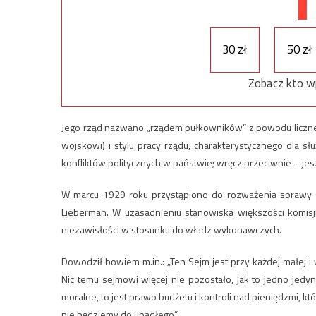
30 zł
50 zł
Zobacz kto w
Jego rząd nazwano „rządem pułkowników” z powodu licznego
wojskowi) i stylu pracy rządu, charakterystycznego dla 
konfliktów politycznych w państwie; wręcz przeciwnie – jesz
W marcu 1929 roku przystąpiono do rozważenia sprawy C
Lieberman. W uzasadnieniu stanowiska większości komisji,
niezawisłości w stosunku do władz wykonawczych.
Dowodził bowiem m.in.: „Ten Sejm jest przy każdej małej i 
Nic temu sejmowi więcej nie pozostało, jak to jedno jed
moralne, to jest prawo budżetu i kontroli nad pieniędzmi, k
nie będziemy do upadłego”.