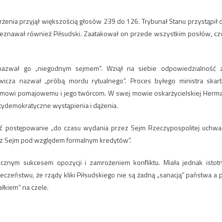
żenia przyjął większością głosów 239 do 126. Trybunał Stanu przystąpił 
 Zeznawał również Piłsudski. Zaatakował on przede wszystkim posłów, czy
nazwał go „niegodnym sejmem”. Wziął na siebie odpowiedzialność 
wicza nazwał „próbą mordu rytualnego”. Proces byłego ministra skar
emowi pomajowemu i jego twórcom. W swej mowie oskarżycielskiej Herm
ydemokratyczne wystąpienia i dążenia.
ić postępowanie „do czasu wydania przez Sejm Rzeczypospolitej uchwa
z Sejm pod względem formalnym kredytów”.
cznym sukcesem opozycji i zamrożeniem konfliktu. Miała jednak istot
czeństwu, że rządy kliki Piłsudskiego nie są żadną „sanacją” państwa a 
ałkiem” na czele.