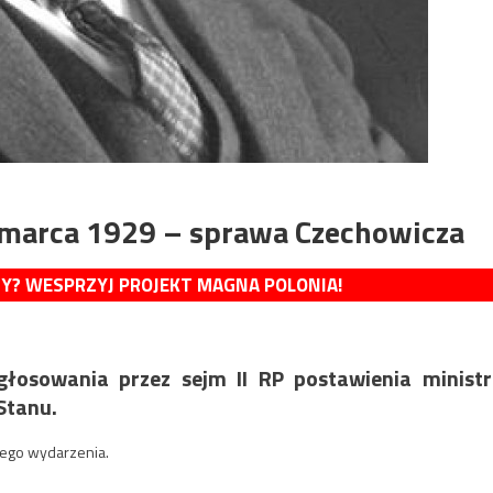
 marca 1929 – sprawa Czechowicza
MY? WESPRZYJ PROJEKT MAGNA POLONIA!
egłosowania przez sejm II RP postawienia minist
Stanu.
tego wydarzenia.