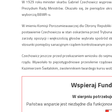
W 1929 roku minister skarbu Gabriel Czechowicz wyprowa
Prezydium Rady Ministrów. Okazało się, że pieniądze ukr
wyborczą BBWR-u.
W imieniu Komisji Porozumiewawczej dla Obrony Republiki 
postawienie Czechowicza w stan oskarżenia przed Trybunał
zarzuty opozycji i większością głosów wybrała spośród st
stosunki pomiędzy sanacyjnym rządem kontrolowanym prze
Czechowicz jeszcze przed przekazaniem wniosku do sejmu p
rządu. Wywołało to pięciotygodniowe przesilenie rządow
Kazimierzem Świtalskim, zwolennikiem twardego kursu wobe
Wspieraj Fund
W sierpniu potrzebu
Państwa wsparcie jest niezbędne dla funkcjonow