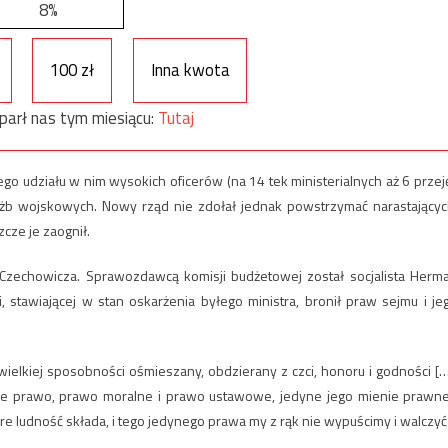
8%
100 zł
Inna kwota
parł nas tym miesiącu:
Tutaj
 udziału w nim wysokich oficerów (na 14 tek ministerialnych aż 6 przeję
służb wojskowych. Nowy rząd nie zdołał jednak powstrzymać narastający
cze je zaognił.
zechowicza. Sprawozdawcą komisji budżetowej został socjalista Herm
 stawiającej w stan oskarżenia byłego ministra, bronił praw sejmu i je
wielkiej sposobności ośmieszany, obdzierany z czci, honoru i godności […
yne prawo, prawo moralne i prawo ustawowe, jedyne jego mienie prawne
tóre ludność składa, i tego jedynego prawa my z rąk nie wypuścimy i walczyć