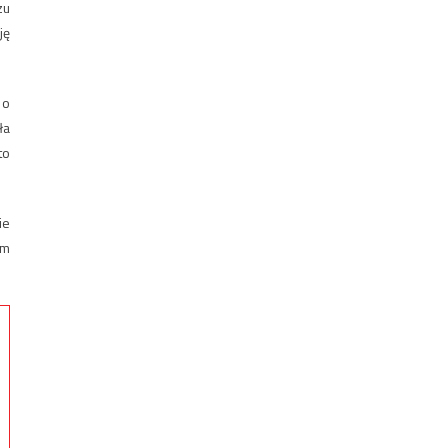
zu
ję
 o
ła
to
ie
em