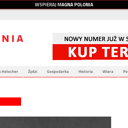
W
S
P
I
E
R
A
J
M
A
G
N
A
P
O
L
O
N
I
A
& Holocher
Żydzi
Gospodarka
Historia
Wiara
Po