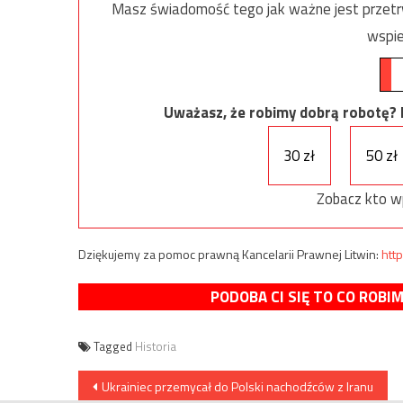
Masz świadomość tego jak ważne jest przetrw
wspie
Uważasz, że robimy dobrą robotę? Ni
30 zł
50 zł
Zobacz kto w
Dziękujemy za pomoc prawną Kancelarii Prawnej Litwin:
http
PODOBA CI SIĘ TO CO ROBI
Tagged
Historia
Nawigacja
Ukrainiec przemycał do Polski nachodźców z Iranu