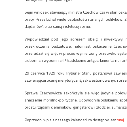
Sejm wniosek stawiający ministra Czechowicza w stan oskar
pracy. Przesłuchał wiele osobistości i znanych polityków.
„fajdanów”, oraz samą instytucję sejmu.
Wypowiedział pod jego adresem obelgi i inwektywy, 
przekroczenia budżetowe, natomiast oskarżenie Czecho
przeradzał się więc w proces wymierzony przeciwko syst
Lieberman wypomniał Piłsudskiemu antyparlamentarne i ant
29 czerwca 1929 roku Trybunał Stanu postanowił zawies
zawierającej ocenę merytoryczną zakwestionowanych prze
Sprawa Czechowicza zakończyła się więc jedynie połowi
znaczenie moralno-polityczne. Udowodniła polskiemu społe
prostu rządami ciemniaków, gangsterów i złodziei, z „marsz
Poprzedni wpis z naszego kalendarium dostępny jest
tutaj
.