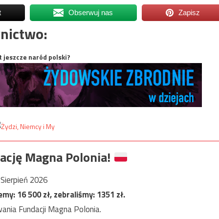
t
Obserwuj nas
Zapisz
nictwo:
t jeszcze naród polski?
ację Magna Polonia!
Sierpień 2026
jemy:
16 500
zł, zebraliśmy:
1351
zł.
ania Fundacji Magna Polonia.