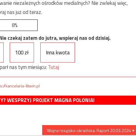
anie niezależnych ośrodków medialnych? Nie zwlekaj więc,
raj nas już od teraz.
8%
e czekaj zatem do jutra, wspieraj nas od dzisiaj.
100 zł
Inna kwota
parł nas tym miesiącu:
Tutaj
s://kancelaria-litwin.pl
MY? WESPRZYJ PROJEKT MAGNA POLONIA!
Wojna rosyjsko-ukraińska. Raport 20.03.2024