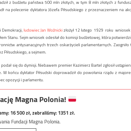
dził z budżetu państwa 500 mln złotych, w tym 8 mln złotych z fundus
adł na polecenie dyktatora Józefa Piłsudskiego z przeznaczeniem na akc
i Demokracji,
ludowiec Jan Woźnicki
złożył 12 lutego 1929 roku wniosek
em Stanu. Sejm wniosek odesłał do komisji budżetowej, która potwierdzi
ronnictw antysanacyjnych trzech oskarżycieli parlamentarnych. Zaogniło 
z Piłsudskiego, a sejmem.
odał się do dymisji. Niebawem premier Kazimierz Bartel zgłosił ustąpien
e. W końcu dyktator Piłsudski doprowadził do powołania rządu z major
c opozycji i parlamentu.
ację Magna Polonia!
jemy:
16 500
zł, zebraliśmy:
1351
zł.
ania Fundacji Magna Polonia.