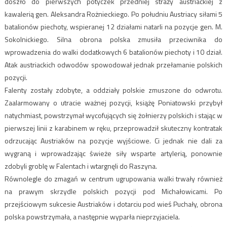
doszło do pierwszych potyczek przedniej straży austriackiej z
kawalerią gen. Aleksandra Rożnieckiego. Po południu Austriacy siłami 5
batalionów piechoty, wspieranej 12 działami natarli na pozycje gen. M.
Sokolnickiego. Silna obrona polska zmusiła przeciwnika do
wprowadzenia do walki dodatkowych 6 batalionów piechoty i 10 dział.
Atak austriackich odwodów spowodował jednak przełamanie polskich
pozycji.
Falenty zostały zdobyte, a oddziały polskie zmuszone do odwrotu.
Zaalarmowany o utracie ważnej pozycji, książę Poniatowski przybył
natychmiast, powstrzymał wycofujących się żołnierzy polskich i stając w
pierwszej linii z karabinem w ręku, przeprowadził skuteczny kontratak
odrzucając Austriaków na pozycje wyjściowe. Ci jednak nie dali za
wygraną i wprowadzając świeże siły wsparte artylerią, ponownie
zdobyli groblę w Falentach i wtargnęli do Raszyna.
Równolegle do zmagań w centrum ugrupowania walki trwały również
na prawym skrzydle polskich pozycji pod Michałowicami. Po
przejściowym sukcesie Austriaków i dotarciu pod wieś Puchały, obrona
polska powstrzymała, a następnie wyparła nieprzyjaciela.