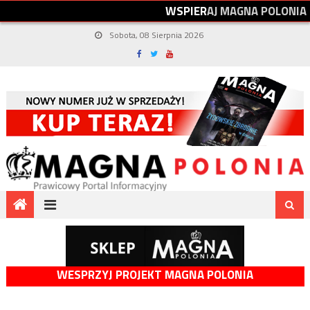
W
S
P
I
E
R
A
J
M
A
G
N
A
P
O
L
O
N
I
A
Sobota, 08 Sierpnia 2026
WESPRZYJ PROJEKT MAGNA POLONIA