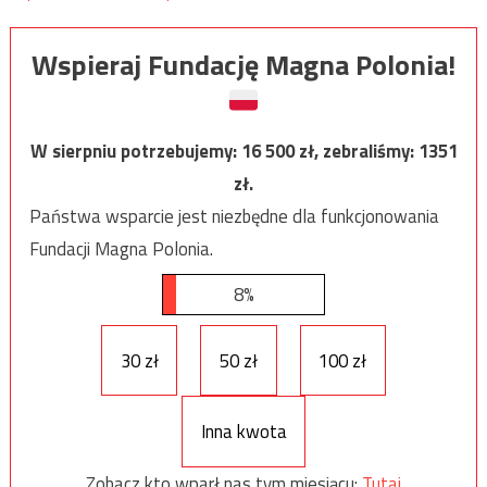
Wspieraj Fundację Magna Polonia!
W sierpniu potrzebujemy:
16 500
zł, zebraliśmy:
1351
zł.
Państwa wsparcie jest niezbędne dla funkcjonowania
Fundacji Magna Polonia.
8%
30 zł
50 zł
100 zł
Inna kwota
Zobacz kto wparł nas tym miesiącu:
Tutaj