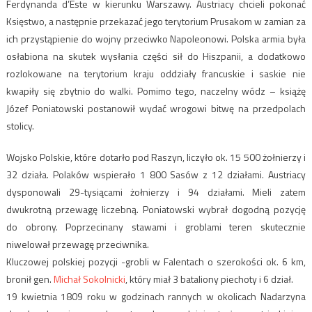
Ferdynanda d’Este w kierunku Warszawy. Austriacy chcieli pokonać
Księstwo, a następnie przekazać jego terytorium Prusakom w zamian za
ich przystąpienie do wojny przeciwko Napoleonowi. Polska armia była
osłabiona na skutek wysłania części sił do Hiszpanii, a dodatkowo
rozlokowane na terytorium kraju oddziały francuskie i saskie nie
kwapiły się zbytnio do walki. Pomimo tego, naczelny wódz – książę
Józef Poniatowski postanowił wydać wrogowi bitwę na przedpolach
stolicy.
Wojsko Polskie, które dotarło pod Raszyn, liczyło ok. 15 500 żołnierzy i
32 działa. Polaków wspierało 1 800 Sasów z 12 działami. Austriacy
dysponowali 29-tysiącami żołnierzy i 94 działami. Mieli zatem
dwukrotną przewagę liczebną. Poniatowski wybrał dogodną pozycję
do obrony. Poprzecinany stawami i groblami teren skutecznie
niwelował przewagę przeciwnika.
Kluczowej polskiej pozycji -grobli w Falentach o szerokości ok. 6 km,
bronił gen.
Michał Sokolnicki
, który miał 3 bataliony piechoty i 6 dział.
19 kwietnia 1809 roku w godzinach rannych w okolicach Nadarzyna