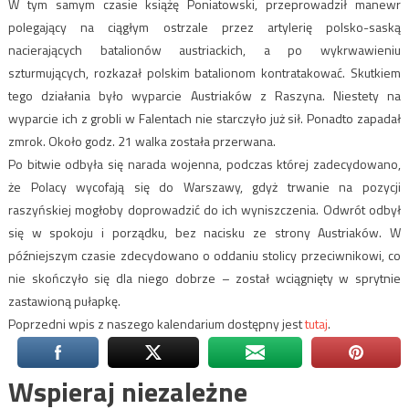
W tym samym czasie książę Poniatowski, przeprowadził manewr
polegający na ciągłym ostrzale przez artylerię polsko-saską
nacierających batalionów austriackich, a po wykrwawieniu
szturmujących, rozkazał polskim batalionom kontratakować. Skutkiem
tego działania było wyparcie Austriaków z Raszyna. Niestety na
wyparcie ich z grobli w Falentach nie starczyło już sił. Ponadto zapadał
zmrok. Około godz. 21 walka została przerwana.
Po bitwie odbyła się narada wojenna, podczas której zadecydowano,
że Polacy wycofają się do Warszawy, gdyż trwanie na pozycji
raszyńskiej mogłoby doprowadzić do ich wyniszczenia. Odwrót odbył
się w spokoju i porządku, bez nacisku ze strony Austriaków. W
późniejszym czasie zdecydowano o oddaniu stolicy przeciwnikowi, co
nie skończyło się dla niego dobrze – został wciągnięty w sprytnie
zastawioną pułapkę.
Poprzedni wpis z naszego kalendarium dostępny jest
tutaj
.
Wspieraj niezależne