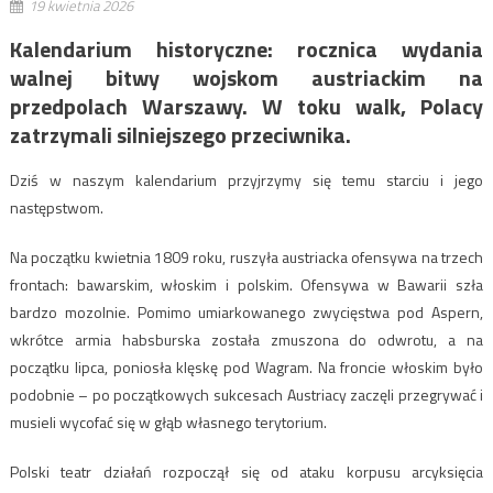
19 kwietnia 2026
Kalendarium historyczne: rocznica wydania
walnej bitwy wojskom austriackim na
przedpolach Warszawy. W toku walk, Polacy
zatrzymali silniejszego przeciwnika.
Dziś w naszym kalendarium przyjrzymy się temu starciu i jego
następstwom.
Na początku kwietnia 1809 roku, ruszyła austriacka ofensywa na trzech
frontach: bawarskim, włoskim i polskim. Ofensywa w Bawarii szła
bardzo mozolnie. Pomimo umiarkowanego zwycięstwa pod Aspern,
wkrótce armia habsburska została zmuszona do odwrotu, a na
początku lipca, poniosła klęskę pod Wagram. Na froncie włoskim było
podobnie – po początkowych sukcesach Austriacy zaczęli przegrywać i
musieli wycofać się w głąb własnego terytorium.
Polski teatr działań rozpoczął się od ataku korpusu arcyksięcia