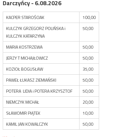
Darczyńcy - 6.08.2026
KACPER STAROŚCIAK
100,00
KULCZYK GRZEGORZ POLIŃSKA i
50,00
KULCZYK KATARZYNA
MARIA KOSTRZEWA
50,00
JERZY T MICHAJŁOWICZ
50,00
KOZIOŁ BOGUSŁAW
35,00
PAWEŁ ŁUKASZ ZIEMIAŃSKI
50,00
POTERA LIDIA i POTERA KRZYSZTOF
50,00
NIEMCZYK MICHAŁ
20,00
SŁAWOMIR PIĄTEK
10,00
KAMIL JAN KOWALCZYK
50,00