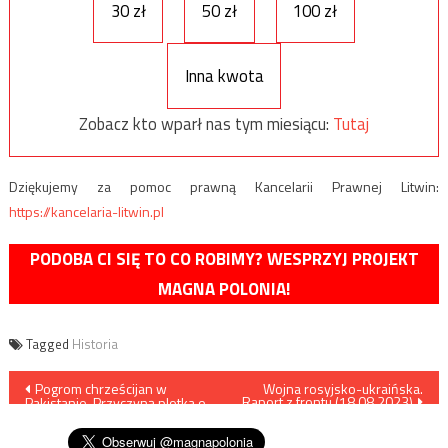
30 zł
50 zł
100 zł
Inna kwota
Zobacz kto wparł nas tym miesiącu:
Tutaj
Dziękujemy za pomoc prawną Kancelarii Prawnej Litwin:
https://kancelaria-litwin.pl
PODOBA CI SIĘ TO CO ROBIMY? WESPRZYJ PROJEKT
MAGNA POLONIA!
Tagged
Historia
Nawigacja
Pogrom chrześcijan w
Wojna rosyjsko-ukraińska.
Raport z frontu (18.08.2023)
Pakistanie. Przyczyną plotka o
wpisu
zniszczeniu Koranu