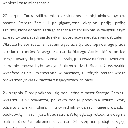
wspierali za to mieszczanie.
20 sierpnia Turcy trafili w jeden ze składów amunicji ulokowanych w
baszcie Starego Zamku i po gigantycznej eksplozji podjęli próbę
szturmu, który odparto zadając znaczne straty Turkom. W związku z tym
agresorzy ograniczyli się do nękania obrońców nieustannym ostrzałem.
Wkrótce Polacy zostali zmuszeni wycofać się z podkopywanego przez
tureckich minerów Nowego Zamku do Starego Zamku, który nie był
przygotowany do prowadzenia ostrzału, ponieważ na średniowieczne
mury nie można było wciągnąć dużych dział. Stąd też wszystkie
wycofane działa umieszczono w basztach, z których ostrzał wroga
prowadzony były skutecznie z najwyższych ich partii.
25 sierpnia Turcy podkopali się pod jedną z baszt Starego Zamku i
wysadzili ją w powietrze, po czym podjęli ponownie szturm, który
odparto z wielkimi ofiarami. Turcy jednak w dalszym ciągu prowadzili
podkopy, tym razem już z trzech stron. W tej sytuacji Potocki, z uwagi na
brak możliwości obronienia zamku, 26 sierpnia podjął decyzję