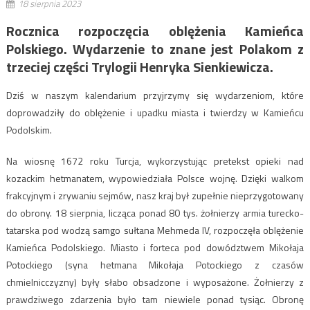
18 sierpnia 2023
Rocznica rozpoczęcia oblężenia Kamieńca
Polskiego. Wydarzenie to znane jest Polakom z
trzeciej części Trylogii Henryka Sienkiewicza.
Dziś w naszym kalendarium przyjrzymy się wydarzeniom, które
doprowadziły do oblężenie i upadku miasta i twierdzy w Kamieńcu
Podolskim.
Na wiosnę 1672 roku Turcja, wykorzystując pretekst opieki nad
kozackim hetmanatem, wypowiedziała Polsce wojnę. Dzięki walkom
frakcyjnym i zrywaniu sejmów, nasz kraj był zupełnie nieprzygotowany
do obrony. 18 sierpnia, licząca ponad 80 tys. żołnierzy armia turecko-
tatarska pod wodzą samgo sułtana Mehmeda IV, rozpoczęła oblężenie
Kamieńca Podolskiego. Miasto i forteca pod dowództwem Mikołaja
Potockiego (syna hetmana Mikołaja Potockiego z czasów
chmielnicczyzny) były słabo obsadzone i wyposażone. Żołnierzy z
prawdziwego zdarzenia było tam niewiele ponad tysiąc. Obronę