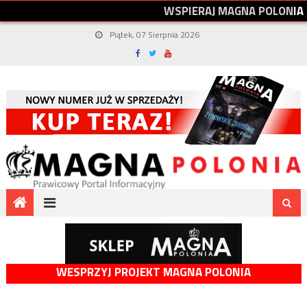
W
S
P
I
E
R
A
J
M
A
G
N
A
P
O
L
O
N
I
A
Piątek, 07 Sierpnia 2026
WESPRZYJ PROJEKT MAGNA POLONIA