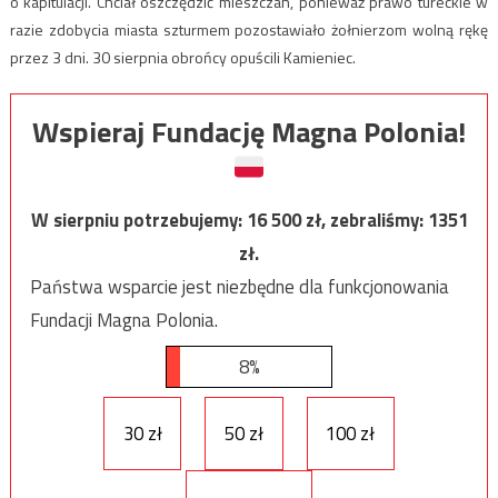
o kapitulacji. Chciał oszczędzić mieszczan, ponieważ prawo tureckie w
razie zdobycia miasta szturmem pozostawiało żołnierzom wolną rękę
przez 3 dni. 30 sierpnia obrońcy opuścili Kamieniec.
Wspieraj Fundację Magna Polonia!
W sierpniu potrzebujemy:
16 500
zł, zebraliśmy:
1351
zł.
Państwa wsparcie jest niezbędne dla funkcjonowania
Fundacji Magna Polonia.
8%
30 zł
50 zł
100 zł