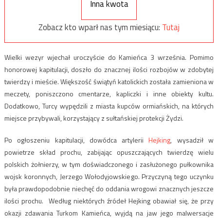
Inna kwota
Zobacz kto wparł nas tym miesiącu:
Tutaj
Wielki wezyr wjechał uroczyście do Kamieńca 3 września. Pomimo
honorowej kapitulacji, doszło do znacznej ilości rozbojów w zdobytej
twierdzy i mieście. Większość świątyń katolickich została zamieniona w
meczety, poniszczono cmentarze, kapliczki i inne obiekty kultu.
Dodatkowo, Turcy wypędzili z miasta kupców ormiańskich, na których
miejsce przybywali, korzystający z sułtańskiej protekcji Żydzi.
Po ogłoszeniu kapitulacji, dowódca artylerii
Hejking
, wysadził w
powietrze skład prochu, zabijając opuszczających twierdzę wielu
polskich żołnierzy, w tym doświadczonego i zasłużonego pułkownika
wojsk koronnych, Jerzego Wołodyjowskiego. Przyczyną tego uczynku
była prawdopodobnie niechęć do oddania wrogowi znacznych jeszcze
ilości prochu. Według niektórych źródeł Hejking obawiał się, że przy
okazji zdawania Turkom Kamieńca, wyjdą na jaw jego malwersacje