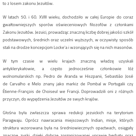
to z losem zakonu Jezuitów.
W latach 50. i 60. XVIII wieku, dochodziło w całej Europie do coraz
gwałtowniejszych sporów oświeceniowych filozofów z członkami
Zakonu Jezuitów. Jezuici, prowadząc znaczną liczbę dobrej jakości szkół
podstawowych, średnich oraz uczelni wyższych, w oczywisty sposób
stali na drodze koncepcjom Locke’a i wzorujących się na nich masonów.
W tym czasie w wielu krajach znaczną władzę uzyskali
antyklerykałowie, a często jednocześnie członkowie lóż
wolnomularskich np. Pedro de Aranda w Hiszpanii, Sebastião José
de Carvalho e Melo znany jako markiz de Pombal w Portugalii czy
Étienne-François de Choiseul we Francji. Doprowadzili oni z różnych
przyczyn, do wypędzenia Jezuitów ze swych krajów.
Głośna była zwłaszcza sprawa redukcji jezuickich na terytorium
Paragwaju. Oprócz nawracania miejscowych Indian, misje, których
struktura wzorowana była na średniowiecznych opactwach, osiągały
znaczne zyski, dzięki dobrze zorganizowanej uprawie herbaty oraz