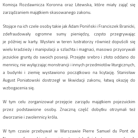
Komisja Rozdawnicza Koronna oraz Litewska, które miały zająć się
zarządzaniem majątkiem skasowanego zakonu.
Stojące na ich czele osoby takie jak Adam Poniński i Franciszek Branicki,
zdefraudowały ogromne sumy pieniędzy, często przegrywając
je później w karty. Wysłani w teren lustratorzy również dopuścili się
wielu kradzieży i manipulacji a szlachta i magnaci, masowo przyorywali
jezuickie grunty do swoich posesji. Przejęte srebro i złoto oddano do
mennicy, nie wyłączając monstrancji i innych przedmiotów liturgicznych,
a budynki i ziemię wystawiono początkowo na licytację. Stanisław
August Poniatowski dostrzegł w likwidacji zakonu, łatwą okazję do
wzbogacenia się.
W tym celu zorganizował przejęcie zarządu majątkiem pojezuickim
przez podstawione osoby. Znaczną część dobytku otrzymali też
dworzanie i zwolennicy króla.
W tym czasie przebywał w Warszawie Pierre Samuel du Pont de