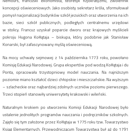
Nemours, francuski ekonomista, teoretyk fizjokratyzmu, zwolennik
koncepcji oświeceniowych. Jako osobisty sekretarz króla, sformułował
pomysł nacjonalizacji budynków szkół jezuickich oraz utworzenia na ich
bazie, sieci szkół publicznych, podległych centralnemu urzędowi
w stolicy. Francuz uzyskał poparcie dworu oraz krajowych myślicieli
pokroju Hugona Kołłątaja – biskupa, który podobnie jak Stanisław
Konarski, był zafascynowany myślą oświeceniową.
Na mocy uchwały sejmowej z 14 października 1773 roku, powołano
Komisję Edukacji Narodowej. Grupa ekspertów pod wodzą Kołłątaja i du
Ponta, opracowała trzystopniowy model nauczania. Na najniższym
poziomie miano kształcić dzieci chłopskie i mieszczańskie. Na wyższym
– szlacheckie oraz najbardziej zdolnych uczniów poziomu pierwszego.
Trzeci stopień stanowiły uniwersytety krakowski i wileński.
Naturalnym krokiem po utworzeniu Komisji Edukacji Narodowej było
ustalenie jednolitych programów nauczania i podręczników szkolnych.
Zajęło się tym założone przez Kołłątaja w 1775 roku tzw. Towarzystwo
Ksiąg Elementarnych. Przewodniczącym Towarzystwa był aż do 1791