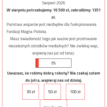
Sierpień 2026
W sierpniu potrzebujemy:
16 500
zł, zebraliśmy:
1351
zł.
Państwa wsparcie jest niezbędne dla funkcjonowania
Fundacji Magna Polonia.
Masz świadomość tego jak ważne jest przetrwanie
niezależnych ośrodków medialnych? Nie zwlekaj więc,
wspieraj nas już od teraz.
8%
Uważasz, że robimy dobrą robotę? Nie czekaj zatem
do jutra, wspieraj nas od dzisiaj.
30 zł
50 zł
100 zł