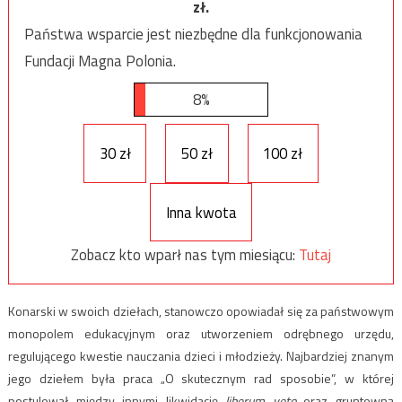
zł.
Państwa wsparcie jest niezbędne dla funkcjonowania
Fundacji Magna Polonia.
8%
30 zł
50 zł
100 zł
Inna kwota
Zobacz kto wparł nas tym miesiącu:
Tutaj
Konarski w swoich dziełach, stanowczo opowiadał się za państwowym
monopolem edukacyjnym oraz utworzeniem odrębnego urzędu,
regulującego kwestie nauczania dzieci i młodzieży. Najbardziej znanym
jego dziełem była praca „O skutecznym rad sposobie”, w której
postulował między innymi likwidację
liberum veto
oraz gruntowną