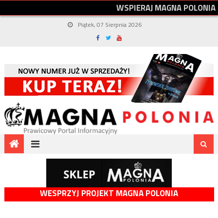
W
S
P
I
E
R
A
J
M
A
G
N
A
P
O
L
O
N
I
A
Piątek, 07 Sierpnia 2026
WESPRZYJ PROJEKT MAGNA POLONIA