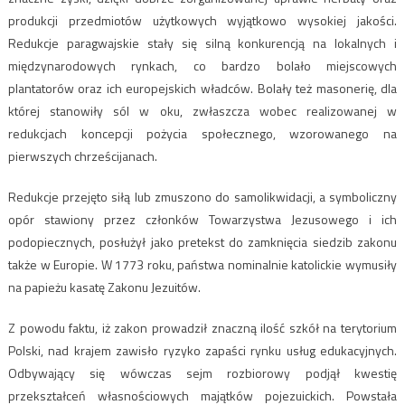
produkcji przedmiotów użytkowych wyjątkowo wysokiej jakości.
Redukcje paragwajskie stały się silną konkurencją na lokalnych i
międzynarodowych rynkach, co bardzo bolało miejscowych
plantatorów oraz ich europejskich władców. Bolały też masonerię, dla
której stanowiły sól w oku, zwłaszcza wobec realizowanej w
redukcjach koncepcji pożycia społecznego, wzorowanego na
pierwszych chrześcijanach.
Redukcje przejęto siłą lub zmuszono do samolikwidacji, a symboliczny
opór stawiony przez członków Towarzystwa Jezusowego i ich
podopiecznych, posłużył jako pretekst do zamknięcia siedzib zakonu
także w Europie. W 1773 roku, państwa nominalnie katolickie wymusiły
na papieżu kasatę Zakonu Jezuitów.
Z powodu faktu, iż zakon prowadził znaczną ilość szkół na terytorium
Polski, nad krajem zawisło ryzyko zapaści rynku usług edukacyjnych.
Odbywający się wówczas sejm rozbiorowy podjął kwestię
przekształceń własnościowych majątków pojezuickich. Powstała