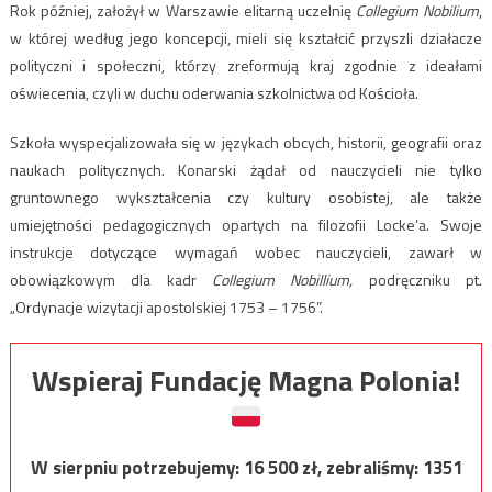
Rok później, założył w Warszawie elitarną uczelnię
Collegium Nobilium
,
w której według jego koncepcji, mieli się kształcić przyszli działacze
polityczni i społeczni, którzy zreformują kraj zgodnie z ideałami
oświecenia, czyli w duchu oderwania szkolnictwa od Kościoła.
Szkoła wyspecjalizowała się w językach obcych, historii, geografii oraz
naukach politycznych. Konarski żądał od nauczycieli nie tylko
gruntownego wykształcenia czy kultury osobistej, ale także
umiejętności pedagogicznych opartych na filozofii Locke’a. Swoje
instrukcje dotyczące wymagań wobec nauczycieli, zawarł w
obowiązkowym dla kadr
Collegium Nobillium,
podręczniku pt.
„Ordynacje wizytacji apostolskiej 1753 – 1756”.
Wspieraj Fundację Magna Polonia!
W sierpniu potrzebujemy:
16 500
zł, zebraliśmy:
1351