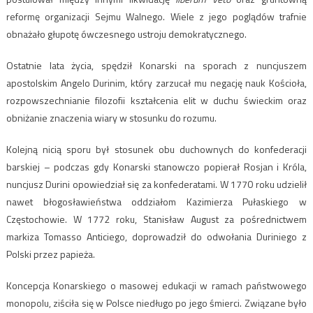
reformę organizacji Sejmu Walnego. Wiele z jego poglądów trafnie
obnażało głupotę ówczesnego ustroju demokratycznego.
Ostatnie lata życia, spędził Konarski na sporach z nuncjuszem
apostolskim Angelo Durinim, który zarzucał mu negację nauk Kościoła,
rozpowszechnianie filozofii kształcenia elit w duchu świeckim oraz
obniżanie znaczenia wiary w stosunku do rozumu.
Kolejną nicią sporu był stosunek obu duchownych do konfederacji
barskiej – podczas gdy Konarski stanowczo popierał Rosjan i Króla,
nuncjusz Durini opowiedział się za konfederatami. W 1770 roku udzielił
nawet błogosławieństwa oddziałom Kazimierza Pułaskiego w
Częstochowie. W 1772 roku, Stanisław August za pośrednictwem
markiza Tomasso Anticiego, doprowadził do odwołania Duriniego z
Polski przez papieża.
Koncepcja Konarskiego o masowej edukacji w ramach państwowego
monopolu, ziściła się w Polsce niedługo po jego śmierci. Związane było