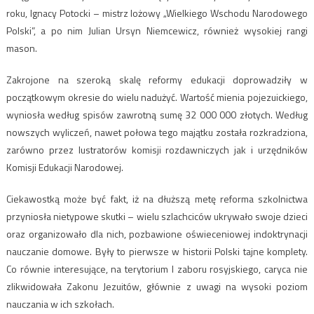
roku, Ignacy Potocki – mistrz lożowy „Wielkiego Wschodu Narodowego
Polski”, a po nim Julian Ursyn Niemcewicz, również wysokiej rangi
mason.
Zakrojone na szeroką skalę reformy edukacji doprowadziły w
początkowym okresie do wielu nadużyć. Wartość mienia pojezuickiego,
wyniosła według spisów zawrotną sumę 32 000 000 złotych. Według
nowszych wyliczeń, nawet połowa tego majątku została rozkradziona,
zarówno przez lustratorów komisji rozdawniczych jak i urzędników
Komisji Edukacji Narodowej.
Ciekawostką może być fakt, iż na dłuższą metę reforma szkolnictwa
przyniosła nietypowe skutki – wielu szlachciców ukrywało swoje dzieci
oraz organizowało dla nich, pozbawione oświeceniowej indoktrynacji
nauczanie domowe. Były to pierwsze w historii Polski tajne komplety.
Co równie interesujące, na terytorium I zaboru rosyjskiego, caryca nie
zlikwidowała Zakonu Jezuitów, głównie z uwagi na wysoki poziom
nauczania w ich szkołach.