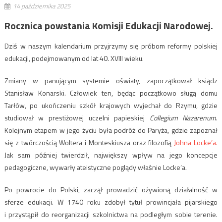
14 października 2025
Rocznica powstania Komisji Edukacji Narodowej.
Dziś w naszym kalendarium przyjrzymy się próbom reformy polskiej
edukacji, podejmowanym od lat 40. XVIII wieku.
Zmiany w panującym systemie oświaty, zapoczątkował ksiądz
Stanisław Konarski. Człowiek ten, będąc początkowo sługą domu
Tarłów, po ukończeniu szkół krajowych wyjechał do Rzymu, gdzie
studiował w prestiżowej uczelni papieskiej
Collegium Nazarenum
.
Kolejnym etapem w jego życiu była podróż do Paryża, gdzie zapoznał
się z twórczością Woltera i Monteskiusza oraz filozofią
Johna Locke’a.
Jak sam później twierdził, największy wpływ na jego koncepcje
pedagogiczne, wywarły ateistyczne poglądy właśnie Locke’a.
Po powrocie do Polski, zaczął prowadzić ożywioną działalność w
sferze edukacji. W 1740 roku zdobył tytuł prowincjała pijarskiego
i przystąpił do reorganizacji szkolnictwa na podległym sobie terenie.