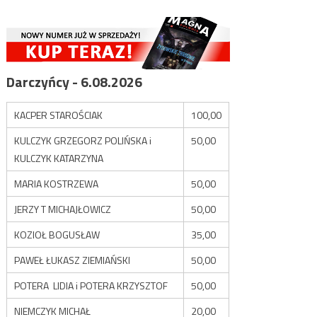
Darczyńcy - 6.08.2026
KACPER STAROŚCIAK
100,00
KULCZYK GRZEGORZ POLIŃSKA i
50,00
KULCZYK KATARZYNA
MARIA KOSTRZEWA
50,00
JERZY T MICHAJŁOWICZ
50,00
KOZIOŁ BOGUSŁAW
35,00
PAWEŁ ŁUKASZ ZIEMIAŃSKI
50,00
POTERA LIDIA i POTERA KRZYSZTOF
50,00
NIEMCZYK MICHAŁ
20,00