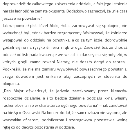
doprowadzić do całkowitego zniszczenia oddziału, a fakt jego istnienia
naraża ludność na zemstę okupanta. Dodatkowo zaznaczył, że „nie czas
jeszcze na powstanie”.
Jak wspominał plut. Józef Alicki, Hubal zachowywał się spokojnie, nie
wybuchnął, był jednak bardzo rozgoryczony. Wskazywał, że żołnierze
wstępowali do oddziału na ochotnika, a co za tym idzie, dobrowolnie
godzili się na na ryzyko śmierci z rąk wroga. Zauważył też, że chociaż
oddział od listopada kwateruje we wsiach i zdarzały mu się potyczki, w
których ginęli umundurowani Niemcy, nie doszło dotąd do represji.
Podkreślił, że nie ma zamiaru wywoływać powszechnego powstania,
czego dowodem jest unikanie akcji zaczepnych w stosunku do
okupanta.
„Pan Major oświadczył, że jedynie zaatakowany przez Niemców
rozpocznie działanie, a i to będzie działanie oddziału >>na własny
rachunek<<, a nie w charakterze ogólnego powstania” – jak zanotował
na bieżąco Ossowski. Na koniec dodał, że sam rozkazu nie wykona, ale
wszystkim oficerom, podoficerom i szeregowym pozostawia wolną
rękę co do decyzji pozostania w oddziale.