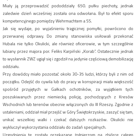
Miały ją przeprowadzić pododdziały 650. pułku piechoty, jednak
zaledwie dzień wcześniej została ona odwołana. Był to efekt sporu
kompetencyjnego pomiędzy Wehrmachtem a SS.
Jak się wydaje, po wyjaśnieniu tragicznej pomyłki, powrócono do
przerwanej odprawy. Do zmiany stanowiska usiłowali przekonać
Hubala nie tylko Okulicki, ale również oficerowie, w tym szczególnie
lubiany przez majora por. Feliks Karpiński „Korab”. Ostatecznie jednak
to wysłannik ZWZ ugiął się i zgodził na jedynie częściową demobilizację
oddziału.
Przy dowódcy miało pozostać około 30-35 ludzi, którzy byli z nim od
początku. Odejść do cywila lub do pracy w konspiracji miała większość
spośród przyjętych w Gałkach ochotników, za wyjątkiem tych
poszukiwanych przez niemiecką policję, pochodzących z Kresów
Wschodnich lub terenów obecnie włączonych do III Rzeszy. Zgodnie z
ustaleniami, oddział miał przejść w Góry Świętokrzyskie, zaszyć się tam,
unikać wszelkiej walki i czekać dalszych rozkazów. Okulicki nie
wykluczył wykorzystania oddziału do zadań specjalnych.
Uzgodnienia te zostały przekazane żołnierzom na zbiórce całego