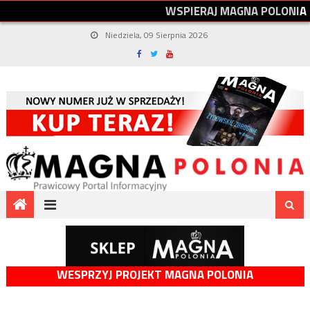
W
S
P
I
E
R
A
J
M
A
G
N
A
P
O
L
O
N
I
A
Niedziela, 09 Sierpnia 2026
WESPRZYJ PROJEKT MAGNA POLONIA