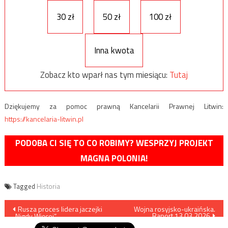
30 zł
50 zł
100 zł
Inna kwota
Zobacz kto wparł nas tym miesiącu:
Tutaj
Dziękujemy za pomoc prawną Kancelarii Prawnej Litwin:
https://kancelaria-litwin.pl
PODOBA CI SIĘ TO CO ROBIMY? WESPRZYJ PROJEKT
MAGNA POLONIA!
Tagged
Historia
Nawigacja
Rusza proces lidera jaczejki
Wojna rosyjsko-ukraińska.
Raport 13.03.2026
„Nigdy Więcej”