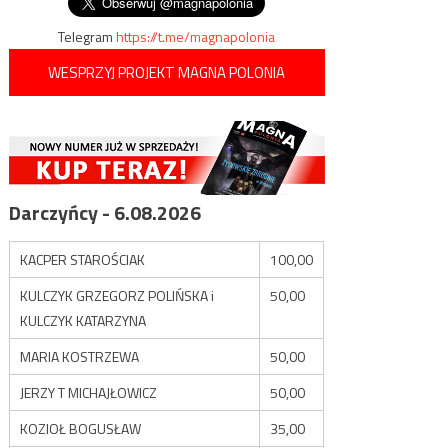
wpisu
Telegram
https://t.me/magnapolonia
WESPRZYJ PROJEKT MAGNA POLONIA
Darczyńcy - 6.08.2026
KACPER STAROŚCIAK
100,00
KULCZYK GRZEGORZ POLIŃSKA i
50,00
KULCZYK KATARZYNA
MARIA KOSTRZEWA
50,00
JERZY T MICHAJŁOWICZ
50,00
KOZIOŁ BOGUSŁAW
35,00