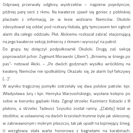
Odprawę przerwały odgłosy wystrzałów – najpierw pojedyncze,
później parę serii z rkmu. Na kwaterze zjawił się goniec z pobliskiej
placówki z informacją, że w lesie widziano Niemców. Okulicki
zdecydował się oddać pod rozkazy Hubala, gdy tymczasem ten ogłosił
alarm dla całego oddziału. Plut. Alickiemu rozkazał zabrać stacjonującą
na jego kwaterze sekcję żołnierzy z rkmem i wyruszyć na patrol.
Do grupy tej dołączył podpułkownik Okulicki. Drugą zaś sekcję
poprowadził pchor. Zygmunt Morawski („Bem”). „Brniemy w śniegu po
pas”- notował Alicki. – „Po dwóch godzinach wysiłku wróciliśmy na
kwaterę. Niemców nie spotkaliśmy. Okazało się, że alarm był fałszywy
[…]”.
W wyniku tragicznej pomyłki ostrzelały się dwa polskie patrole: kpr.
Władysława Jury i kpr. Henryka Warzusińskiego, wysłane kolejno po
sobie w kierunku gajówki Huta. Zginął strzelec Kazimierz Kubacki z III
plutonu, a strzelec Tadeusz Szyszko został ranny. „[Zabity] leżał w
stodółce, w ustawionej na dwóch krzesłach trumnie byle jak skleconej,
w zakrwawionym i mokrym płaszczu, tak jak upadł na topniejący śnieg.
U wezgłowia stała warta honorowa z bagnetami na karabinach.