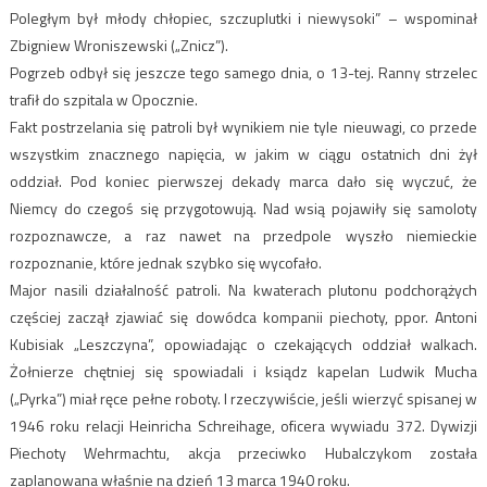
Poległym był młody chłopiec, szczuplutki i niewysoki” – wspominał
Zbigniew Wroniszewski („Znicz”).
Pogrzeb odbył się jeszcze tego samego dnia, o 13-tej. Ranny strzelec
trafił do szpitala w Opocznie.
Fakt postrzelania się patroli był wynikiem nie tyle nieuwagi, co przede
wszystkim znacznego napięcia, w jakim w ciągu ostatnich dni żył
oddział. Pod koniec pierwszej dekady marca dało się wyczuć, że
Niemcy do czegoś się przygotowują. Nad wsią pojawiły się samoloty
rozpoznawcze, a raz nawet na przedpole wyszło niemieckie
rozpoznanie, które jednak szybko się wycofało.
Major nasili działalność patroli. Na kwaterach plutonu podchorążych
częściej zaczął zjawiać się dowódca kompanii piechoty, ppor. Antoni
Kubisiak „Leszczyna”, opowiadając o czekających oddział walkach.
Żołnierze chętniej się spowiadali i ksiądz kapelan Ludwik Mucha
(„Pyrka”) miał ręce pełne roboty. I rzeczywiście, jeśli wierzyć spisanej w
1946 roku relacji Heinricha Schreihage, oficera wywiadu 372. Dywizji
Piechoty Wehrmachtu, akcja przeciwko Hubalczykom została
zaplanowana właśnie na dzień 13 marca 1940 roku.