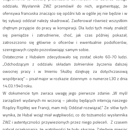
oddziału. Wysłannik ZWZ przemówił do nich, argumentując, że
ofensywa francuska znacząco się opóźni lub w ogóle jej nie będzie i w
tej sytuacji oddział należy skadrować. Zaoferował również wszystkim
chętnym przyjęcie do pracy w konspiracji. Dla ludzi tych miały znaleźć
się pieniądze i zatrudnienie, choć, jak czas później pokazał,
zatroszczono się głównie o oficerów i ewentualnie podoficerów,
szeregowych często pozostawiając samym sobie.
Ostatecznie z Hubalem zdecydowało się zostać około 60-70 ludzi.
„Odchodzącym z oddziału składam żołnierskie życzenia dalszej
owocnej pracy i w Imieniu Służby dziękuję za dotychczasową
współpracę” – pisał major w rozkazie dziennym o numerze L30 z dnia
14.03.1940 roku.
W dokumencie tym zwraca uwagę jego pierwsze zdanie: „W myśl
zarządzeń wydanych mi wczoraj – jakoby będących intencją naszego
Rządzy Rzplitej we Francji, mam mój Oddział rozwiązać.” Ze słów tych
wynika, że Hubal wciąż miał wątpliwości, co do tożsamości wysłannika
ZWZ i autentyczności przywiezionych przez niego poleceń. Z czasem
nabrał przekonania, że wątpliwości te były słuszne. Zaledwie miesiąc