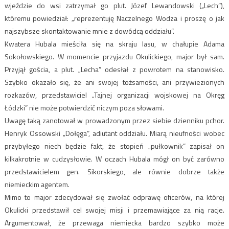
wjeździe do wsi zatrzymał go plut. Józef Lewandowski („Lech”),
któremu powiedział: „reprezentuję Naczelnego Wodza i proszę o jak
najszybsze skontaktowanie mnie z dowódcą oddziału”.
Kwatera Hubala mieściła się na skraju lasu, w chałupie Adama
Sokołowskiego. W momencie przyjazdu Okulickiego, major był sam.
Przyjął gościa, a plut. „Lecha” odesłał z powrotem na stanowisko.
Szybko okazało się, że ani swojej tożsamości, ani przywiezionych
rozkazów, przedstawiciel „Tajnej organizacji wojskowej na Okręg
Łódzki” nie może potwierdzić niczym poza słowami.
Uwagę taką zanotował w prowadzonym przez siebie dzienniku pchor.
Henryk Ossowski „Dołęga”, adiutant oddziału. Miarą nieufności wobec
przybyłego niech będzie fakt, że stopień „pułkownik” zapisał on
kilkakrotnie w cudzysłowie. W oczach Hubala mógł on być zarówno
przedstawicielem gen. Sikorskiego, ale równie dobrze także
niemieckim agentem.
Mimo to major zdecydował się zwołać odprawę oficerów, na której
Okulicki przedstawił cel swojej misji i przemawiające za nią racje.
Argumentował, że przewaga niemiecka bardzo szybko może