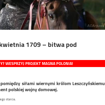
 kwietnia 1709 – bitwa pod
MY? WESPRZYJ PROJEKT MAGNA POLONIA!
y pomiędzy siłami wiernymi królom Leszczyńskiemu
ment polskiej wojny domowej.
go starcia.