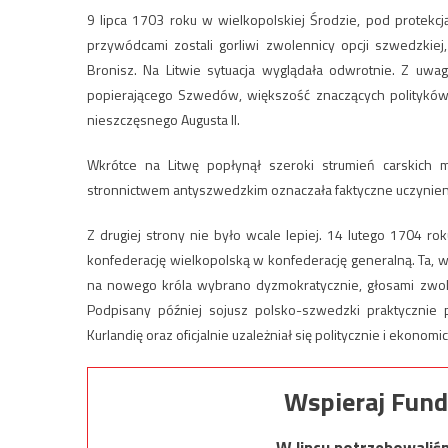
9 lipca 1703 roku w wielkopolskiej Środzie, pod protekcją
przywódcami zostali gorliwi zwolennicy opcji szwedzkiej
Bronisz. Na Litwie sytuacja wyglądała odwrotnie. Z uwa
popierającego Szwedów, większość znaczących polityków 
nieszczęsnego Augusta II.
Wkrótce na Litwę popłynął szeroki strumień carskich m
stronnictwem antyszwedzkim oznaczała faktyczne uczynienie
Z drugiej strony nie było wcale lepiej. 14 lutego 1704 r
konfederację wielkopolską w konfederację generalną. Ta, 
na nowego króla wybrano dyzmokratycznie, głosami zwole
Podpisany później sojusz polsko-szwedzki praktycznie p
Kurlandię oraz oficjalnie uzależniał się politycznie i ekono
Wspieraj Fund