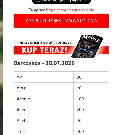
Telegram
https://t.me/magnapolonia
WESPRZYJ PROJEKT MAGNA POLONIA
Darczyńcy - 30.07.2026
AP
30
Artur
70
Anonim
100
Anonim
200
Arleta
90
Piotr
500