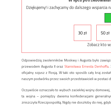
W lipcu potrzebowaliś
Dziękujemy! i zachęcamy do dalszego wsparcia na
30 zł
50 zł
Zobacz kto w
Odpowiedzią zwolenników Moskwy i Augusta było zawiąza
przewodem Augusta II oraz
Stanisława Ernesta Denhoffa
.
oficjalny sojusz z Rosją. W taki oto sposób cały kraj zost
naszym podwórku przez swoich przedstawicieli w postaci d
Oczywiście oznaczało to wybuch zaciekłej wojny domowej, w
ta wojna – pomiędzy dwiema konfederacjami generalnymi
zniszczyła Rzeczpospolitą. Nigdy nie doszłoby do niej, gdyb