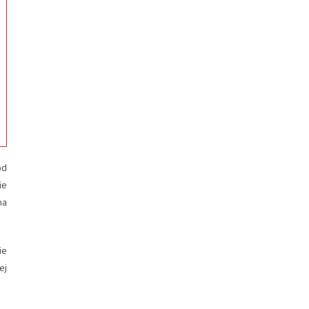
od
ie
na
ie
ej