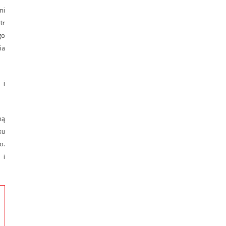
mi
tr
go
ia
 i
ną
ku
o.
 i