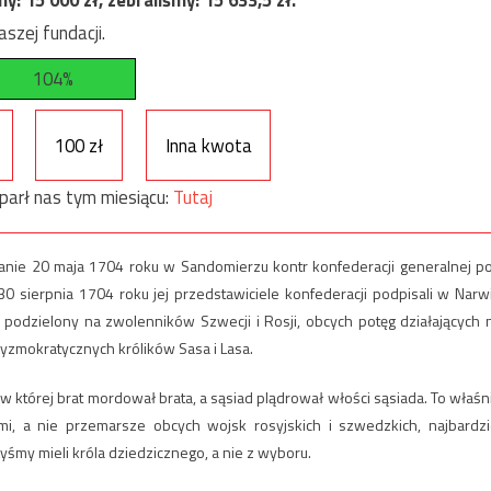
my:
15 000
zł, zebraliśmy:
15 633,5
zł.
szej fundacji.
104%
100 zł
Inna kwota
parł nas tym miesiącu:
Tutaj
nie 20 maja 1704 roku w Sandomierzu kontr konfederacji generalnej p
 30 sierpnia 1704 roku jej przedstawiciele konfederacji podpisali w Narw
ał podzielony na zwolenników Szwecji i Rosji, obcych potęg działających 
yzmokratycznych królików Sasa i Lasa.
 której brat mordował brata, a sąsiad plądrował włości sąsiada. To właśn
, a nie przemarsze obcych wojsk rosyjskich i szwedzkich, najbardzi
yśmy mieli króla dziedzicznego, a nie z wyboru.