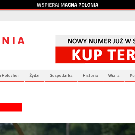
W
S
P
I
E
R
A
J
M
A
G
N
A
P
O
L
O
N
I
A
& Holocher
Żydzi
Gospodarka
Historia
Wiara
Po