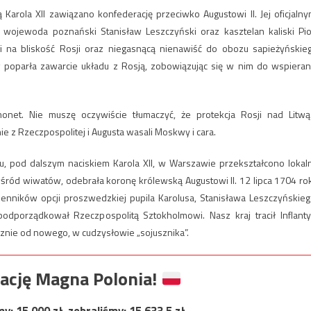
 Karola XII zawiązano konfederację przeciwko Augustowi II. Jej oficjalny
, wojewoda poznański Stanisław Leszczyński oraz kasztelan kaliski Pio
gi na bliskość Rosji oraz niegasnącą nienawiść do obozu sapieżyńskie
poparła zawarcie układu z Rosją, zobowiązując się w nim do wspieran
onet. Nie muszę oczywiście tłumaczyć, że protekcja Rosji nad Litwą
 z Rzeczpospolitej i Augusta wasali Moskwy i cara.
oku, pod dalszym naciskiem Karola XII, w Warszawie przekształcono lokal
wśród wiwatów, odebrała koronę królewską Augustowi II. 12 lipca 1704 ro
nników opcji proszwedzkiej pupila Karolusa, Stanisława Leszczyńskieg
odporządkował Rzeczpospolitą Sztokholmowi. Nasz kraj tracił Inflanty
micznie od nowego, w cudzysłowie „sojusznika”.
ację Magna Polonia!