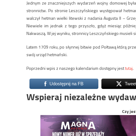
Jednym ze znaczniejszych wydarzeń wojny domowej była bi
stronnictw. Po stronie Leszczyńskiego występował hetman 
walczył hetman wielki litewski z nadania Augusta II – Grz
Niewiele im jednak z tego przyszło, gdyż miesiąc późnie
Nakwaszą. W jej wyniku, stronnicy Leszczyńskiego musieli 
Latem 1709 roku, po słynnej bitwie pod Połtawą którą przeg
swój urząd hetmański.
Poprzedni wpis z naszego kalendarium dostępny jest
tutaj
.
Udostępnij na FB
Twee
Wspieraj niezależne wydaw
Czy jes