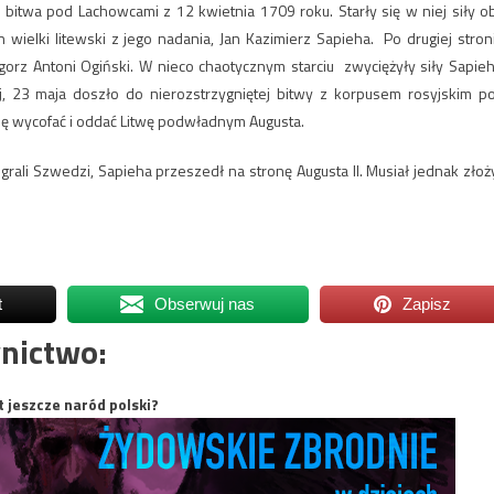
twa pod Lachowcami z 12 kwietnia 1709 roku. Starły się w niej siły o
wielki litewski z jego nadania, Jan Kazimierz Sapieha. Po drugiej stron
egorz Antoni Ogiński. W nieco chaotycznym starciu zwyciężyły siły Sapieh
j, 23 maja doszło do nierozstrzygniętej bitwy z korpusem rosyjskim p
się wycofać i oddać Litwę podwładnym Augusta.
rali Szwedzi, Sapieha przeszedł na stronę Augusta II. Musiał jednak złoż
t
Obserwuj nas
Zapisz
nictwo:
t jeszcze naród polski?