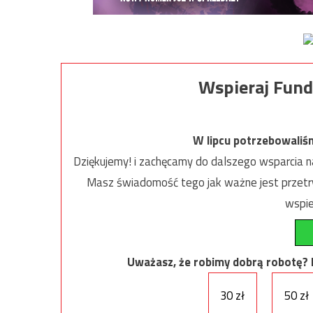
Wspieraj Fund
W lipcu potrzebowaliś
Dziękujemy! i zachęcamy do dalszego wsparcia na
Masz świadomość tego jak ważne jest przetrw
wspie
Uważasz, że robimy dobrą robotę? Ni
30 zł
50 zł