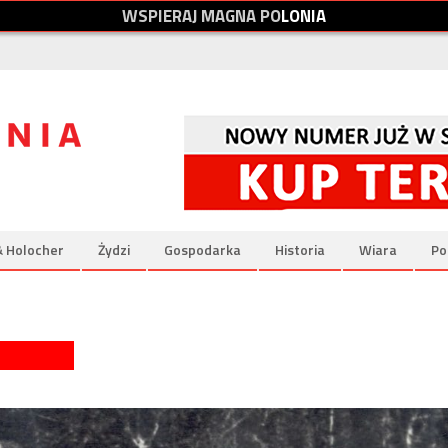
W
S
P
I
E
R
A
J
M
A
G
N
A
P
O
L
O
N
I
A
& Holocher
Żydzi
Gospodarka
Historia
Wiara
Po