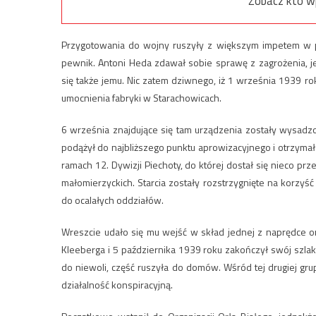
Zobacz kto w
Przygotowania do wojny ruszyły z większym impetem w p
pewnik. Antoni Heda zdawał sobie sprawę z zagrożenia, j
się także jemu. Nic zatem dziwnego, iż 1 września 1939 r
umocnienia fabryki w Starachowicach.
6 września znajdujące się tam urządzenia zostały wysadz
podążył do najbliższego punktu aprowizacyjnego i otrzyma
ramach 12. Dywizji Piechoty, do której dostał się nieco prz
małomierzyckich. Starcia zostały rozstrzygnięte na korzy
do ocalałych oddziałów.
Wreszcie udało się mu wejść w skład jednej z naprędce o
Kleeberga i 5 października 1939 roku zakończył swój szla
do niewoli, część ruszyła do domów. Wśród tej drugiej gr
działalność konspiracyjną.