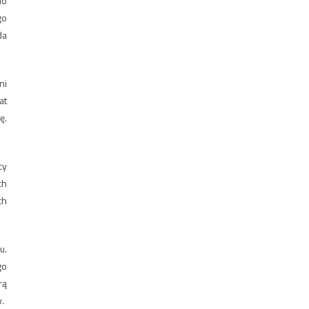
do
go
da
ni
at
ę.
cy
ch
ch
u.
go
rą
.