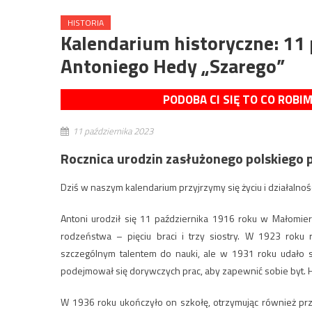
HISTORIA
Kalendarium historyczne: 11 
Antoniego Hedy „Szarego”
PODOBA CI SIĘ TO CO ROBI
11 października 2023
Rocznica urodzin zasłużonego polskiego 
Dziś w naszym kalendarium przyjrzymy się życiu i działalnoś
Antoni urodził się 11 października 1916 roku w Małomierz
rodzeństwa – pięciu braci i trzy siostry. W 1923 roku
szczególnym talentem do nauki, ale w 1931 roku udało 
podejmował się dorywczych prac, aby zapewnić sobie byt. He
W 1936 roku ukończyło on szkołę, otrzymując również prz