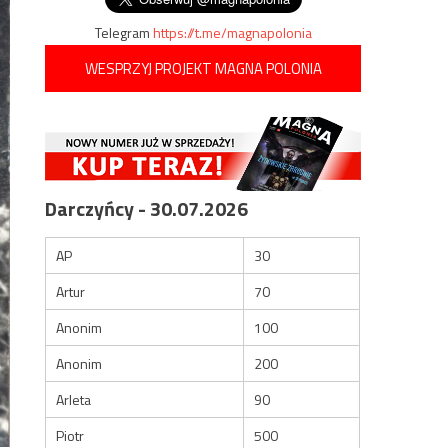
Telegram
https://t.me/magnapolonia
WESPRZYJ PROJEKT MAGNA POLONIA
Darczyńcy - 30.07.2026
AP
30
Artur
70
Anonim
100
Anonim
200
Arleta
90
Piotr
500