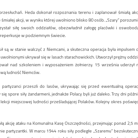
 przesłuchań. Heda dokonał rozpoznania terenu i zaplanował śmiałą akc
śmiałej akcji, w wyniku której uwolniono blisko 80 osób. „Szary” porozumi
ystał siłę swoich oddziałów, obezwładnił załogę placówki i oswobodz
ie reperkusje w podziemnym świecie.
ił są w stanie walczyć z Niemcami, a skuteczna operacja była impulsem 
i uwolnionymi ukrywał się w lasach starachowickich. Utworzył prężny oddzi
cował nad szkoleniem i wyposażeniem żołnierzy. 15 września uderzył 
ową ludność Niemców.
 partyzanci przeszli do lasów, ukrywając się przed ewentualną operac
ę spore siły żandarmerii, jednakże Polacy byli już daleko. Trzy dni późni
lekcji miejscowej ludności prześladującej Polaków. Kolejny okres poświęci
łą akcję ataku na Komunalna Kasę Oszczędności, przejmując ponad 2,5 m
nie partyzantki. W marcu 1944 roku siły podległe „Szaremu” bezskuteczn