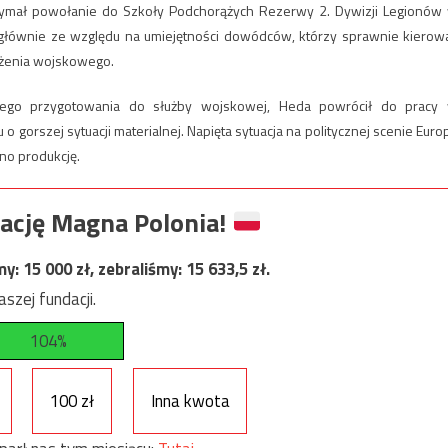
rzymał powołanie do Szkoły Podchorążych Rezerwy 2. Dywizji Legionów
łównie ze względu na umiejętności dowódców, którzy sprawnie kierowa
ażenia wojskowego.
ego przygotowania do służby wojskowej, Heda powrócił do pracy
 gorszej sytuacji materialnej. Napięta sytuacja na politycznej scenie Euro
no produkcję.
ację Magna Polonia!
my:
15 000
zł, zebraliśmy:
15 633,5
zł.
szej fundacji.
104%
100 zł
Inna kwota