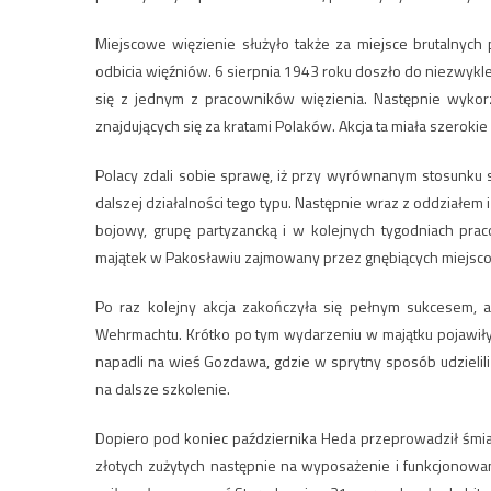
Miejscowe więzienie służyło także za miejsce brutalnych
odbicia więźniów. 6 sierpnia 1943 roku doszło do niezwykle 
się z jednym z pracowników więzienia. Następnie wykorz
znajdujących się za kratami Polaków. Akcja ta miała szerok
Polacy zdali sobie sprawę, iż przy wyrównanym stosunku s
dalszej działalności tego typu. Następnie wraz z oddziałem 
bojowy, grupę partyzancką i w kolejnych tygodniach pra
majątek w Pakosławiu zajmowany przez gnębiących miejsc
Po raz kolejny akcja zakończyła się pełnym sukcesem, a
Wehrmachtu. Krótko po tym wydarzeniu w majątku pojawiły si
napadli na wieś Gozdawa, gdzie w sprytny sposób udzielili 
na dalsze szkolenie.
Dopiero pod koniec października Heda przeprowadził śmia
złotych zużytych następnie na wyposażenie i funkcjonowa