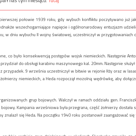
parł nas tym miesiącu:
Tutaj
ierwszej połowie 1939 roku, gdy wybuch konfliktu poczytywano już ja
ednakże wszechogarniające napięcie i ogólnonarodowy entuzjazm udzieli
oku, w dniu wybuchu II wojny światowej, uczestniczył w przygotowaniach 
one, co było konsekwencją postępów wojsk niemieckich. Następnie Anto
ł przydział do obsługi karabinu maszynowego kal. 20mm. Następnie służył
ez przypadek. 9 września uczestniczył w bitwie w rejonie Iłży oraz w lasa
ść żołnierzy niemieckich, a Heda rozpoczął mozolną wędrówkę, aby dołącz
rganizowanych grup bojowych. Walczył w ramach oddziału gen. Francisz
k bojowy. Kampania wrześniowa była przegrana, część żołnierzy dostała s
upy znalazł się Heda. Na początku 1940 roku postanowił zaangażować się