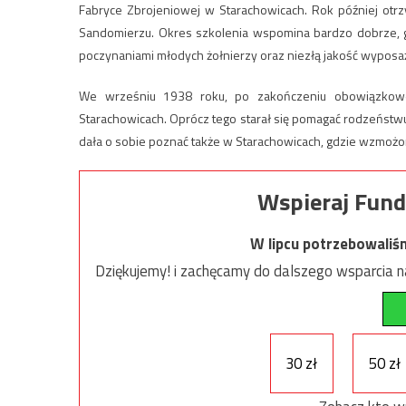
Fabryce Zbrojeniowej w Starachowicach. Rok później ot
Sandomierzu. Okres szkolenia wspomina bardzo dobrze, g
poczynaniami młodych żołnierzy oraz niezłą jakość wypos
We wrześniu 1938 roku, po zakończeniu obowiązkow
Starachowicach. Oprócz tego starał się pomagać rodzeństwu o
dała o sobie poznać także w Starachowicach, gdzie wzmożo
Wspieraj Fund
W lipcu potrzebowaliś
Dziękujemy! i zachęcamy do dalszego wsparcia na
30 zł
50 zł