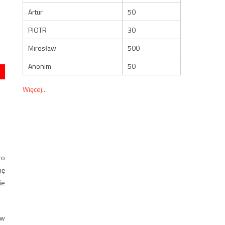
Artur
50
PIOTR
30
Mirosław
500
Anonim
50
Więcej...
ro
ię
ie
 w