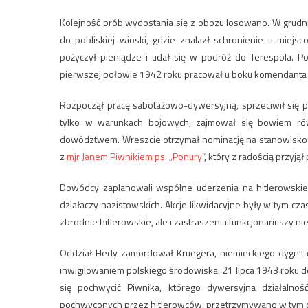
Kolejność prób wydostania się z obozu losowano. W grudni
do pobliskiej wioski, gdzie znalazł schronienie u miejs
pożyczył pieniądze i udał się w podróż do Terespola. P
pierwszej połowie 1942 roku pracował u boku komendanta p
Rozpoczął pracę sabotażowo-dywersyjną, sprzeciwił się p
tylko w warunkach bojowych, zajmował się bowiem równ
dowództwem. Wreszcie otrzymał nominację na stanowisko 
z
mjr Janem Piwnikiem ps. „Ponury”
, który z radością przyj
Dowódcy zaplanowali wspólne uderzenia na hitlerowskie 
działaczy nazistowskich. Akcje likwidacyjne były w tym cz
zbrodnie hitlerowskie, ale i zastraszenia funkcjonariuszy 
Oddział Hedy zamordował Kruegera, niemieckiego dygnitar
inwigilowaniem polskiego środowiska. 21 lipca 1943 roku do
się pochwycić Piwnika, którego dywersyjna działalnoś
pochwyconych przez hitlerowców, przetrzymywano w tym c