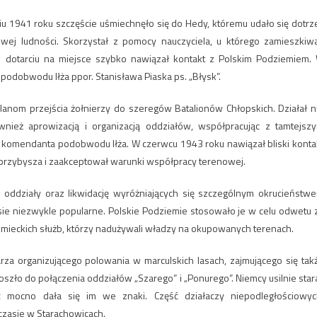
u 1941 roku szczęście uśmiechnęło się do Hedy, któremu udało się dotrz
cowej ludności. Skorzystał z pomocy nauczyciela, u którego zamieszkiwa
o dotarciu na miejsce szybko nawiązał kontakt z Polskim Podziemiem.
odobwodu Iłża ppor. Stanisława Piaska ps. „Błysk”.
lanom przejścia żołnierzy do szeregów Batalionów Chłopskich. Działał n
ież aprowizacją i organizacją oddziałów, współpracując z tamtejsz
komendanta podobwodu Iłża. W czerwcu 1943 roku nawiązał bliski konta
ął przybysza i zaakceptował warunki współpracy terenowej.
oddziały oraz likwidację wyróżniających się szczególnym okrucieństw
asie niezwykle popularne. Polskie Podziemie stosowało je w celu odwetu 
niemieckich służb, którzy nadużywali władzy na okupowanych terenach.
za organizującego polowania w marculskich lasach, zajmującego się tak
szło do połączenia oddziałów „Szarego” i „Ponurego”. Niemcy usilnie stara
ć mocno dała się im we znaki. Część działaczy niepodległościowyc
zasie w Starachowicach.