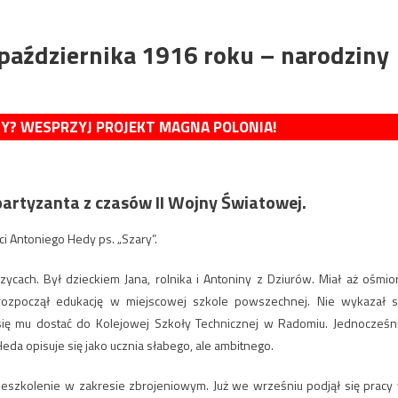
października 1916 roku – narodziny
MY? WESPRZYJ PROJEKT MAGNA POLONIA!
partyzanta z czasów II Wojny Światowej.
ci Antoniego Hedy ps. „Szary”.
ycach. Był dzieckiem Jana, rolnika i Antoniny z Dziurów. Miał aż ośmio
 rozpoczął edukację w miejscowej szkole powszechnej. Nie wykazał s
się mu dostać do Kolejowej Szkoły Technicznej w Radomiu. Jednocześn
da opisuje się jako ucznia słabego, ale ambitnego.
eszkolenie w zakresie zbrojeniowym. Już we wrześniu podjął się pracy