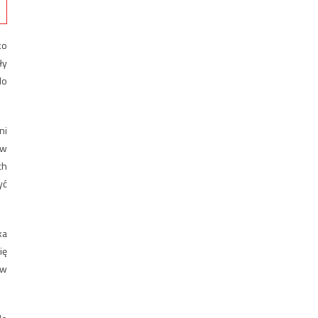
ko
ły
do
ni
 w
ch
yć
ka
ię
 w