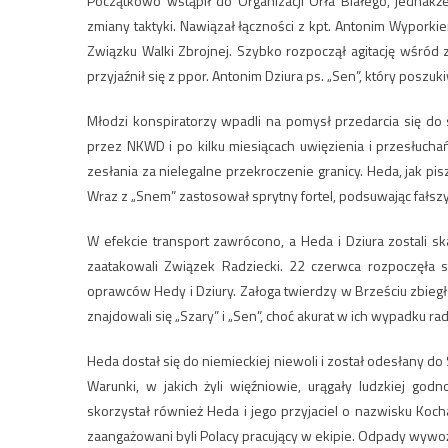
Początkowo wstąpił do Organizacji Orła Białego, jednakż
zmiany taktyki. Nawiązał łączności z kpt. Antonim Wyporkie
Związku Walki Zbrojnej. Szybko rozpoczął agitację wśród 
przyjaźnił się z ppor. Antonim Dziura ps. „Sen”, który posz
Młodzi konspiratorzy wpadli na pomysł przedarcia się do s
przez NKWD i po kilku miesiącach uwięzienia i przesłuch
zesłania za nielegalne przekroczenie granicy. Heda, jak p
Wraz z „Snem” zastosował sprytny fortel, podsuwając fałsz
W efekcie transport zawrócono, a Heda i Dziura zostali sk
zaatakowali Związek Radziecki. 22 czerwca rozpoczęła 
oprawców Hedy i Dziury. Załoga twierdzy w Brześciu zbieg
znajdowali się „Szary” i „Sen”, choć akurat w ich wypadku r
Heda dostał się do niemieckiej niewoli i został odesłany d
Warunki, w jakich żyli więźniowie, urągały ludzkiej god
skorzystał również Heda i jego przyjaciel o nazwisku Koch
zaangażowani byli Polacy pracujący w ekipie. Odpady wyw