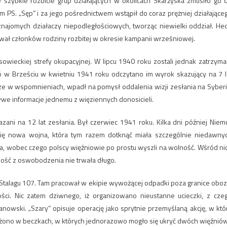
e szybkie rozbicie grup działających w okolicach Skarżyska zmusiło go 
m PS. „Sęp” i za jego pośrednictwem wstąpił do coraz prężniej działające
znajomych działaczy niepodległościowych, tworząc niewielki oddział. He
ukiwał członków rodziny rozbitej w okresie kampanii wrześniowej.
owieckiej strefy okupacyjnej. W lipcu 1940 roku zostali jednak zatrzyma
ań w Brześciu w kwietniu 1941 roku odczytano im wyrok skazujący na 7 l
isze w wspomnieniach, wpadł na pomysł oddalenia wizji zesłania na Syberi
ywe informacje jednemu z więziennych donosicieli.
azani na 12 lat zesłania. Był czerwiec 1941 roku. Kilka dni później Niem
się nowa wojna, która tym razem dotknąć miała szczególnie niedawny
ła, wobec czego polscy więźniowie po prostu wyszli na wolność. Wśród ni
adość z oswobodzenia nie trwała długo.
o Stalagu 107. Tam pracował w ekipie wywożącej odpadki poza granice oboz
ności. Nic zatem dziwnego, iż organizowano nieustanne ucieczki, z cze
anowski. „Szary” opisuje operację jako sprytnie przemyślaną akcję, w któ
ożono w beczkach, w których jednorazowo mogło się ukryć dwóch więźniów