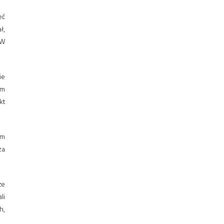
eć
ł,
 W
ie
ym
kt
em
za
że
li
h,