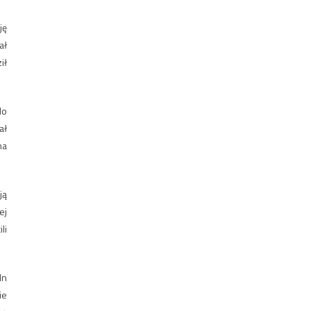
ję
ał
ił
do
ał
na
ją
ej
li
ln
ie