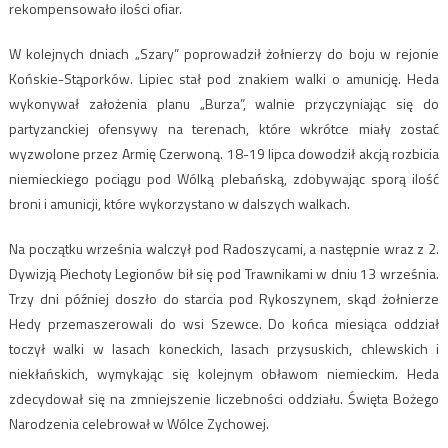
rekompensowało ilości ofiar.
W kolejnych dniach „Szary” poprowadził żołnierzy do boju w rejonie
Końskie-Stąporków. Lipiec stał pod znakiem walki o amunicję. Heda
wykonywał założenia planu „Burza”, walnie przyczyniając się do
partyzanckiej ofensywy na terenach, które wkrótce miały zostać
wyzwolone przez Armię Czerwoną. 18-19 lipca dowodził akcją rozbicia
niemieckiego pociągu pod Wólką plebańską, zdobywając sporą ilość
broni i amunicji, które wykorzystano w dalszych walkach.
Na początku września walczył pod Radoszycami, a następnie wraz z 2.
Dywizją Piechoty Legionów bił się pod Trawnikami w dniu 13 września.
Trzy dni później doszło do starcia pod Rykoszynem, skąd żołnierze
Hedy przemaszerowali do wsi Szewce. Do końca miesiąca oddział
toczył walki w lasach koneckich, lasach przysuskich, chlewskich i
niekłańskich, wymykając się kolejnym obławom niemieckim. Heda
zdecydował się na zmniejszenie liczebności oddziału. Święta Bożego
Narodzenia celebrował w Wólce Zychowej.