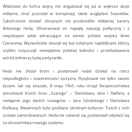
Właściwie do końca wojny nie angażował się już w większe akcje
militarne, choć pozostał w konspiracji, także względem Sowietów.
Zakończenie działań zbrojnych nie przekreśliło militarnej kariery
Antoniego Hedy. Obserwował on napiętą sytuację polityczną i z
niepokojem witał wkraczające na ziemie polskie wojska Armii
Czerwonej. Wyzwoliciele okazali się być kolejnymi najeźdźcami, którzy
szybko rozpoczęli ciemiężenie polskiej ludności i prześladowania
wśród żołnierzy byłej partyzantki.
Heda nie złożył broni i postanowił nadal działać na rzecz
niepodległości i suwerenności ojczyzny. Ryzykował nie tylko swoim
życiem. Jak się okazało, 8 maja 1945 roku Urząd Bezpieczeństwa
aresztował trzech braci „Szarego” – Stanisława, Jana i Stefana, a
następnie jego dwóch szwagrów – Jana Góralskiego i Stanisława
Kiełbasę. Niewinnych ludzi poddano okrutnym torturom. Trzech z nich
zostało zamordowanych. Heda nie załamał się, postanowił odpłacić się
za okrucieństwa nowego systemu.