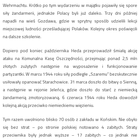
Wehrmachtu. Krótko po tym wydarzeniu w majątku pojawiły się spore
siły żandarmerii, jednakże Polacy byli już daleko. Trzy dni później
napadli na wieś Gozdawa, gdzie w sprytny sposób udzielili lekcji
miejscowej ludności prześladującej Polaków. Kolejny okres poświęcili
na dalsze szkolenie.
Dopiero pod koniec października Heda przeprowadził śmiałą akcję
ataku na Komunalna Kasę Oszczędności, przejmując ponad 2,5 mln
złotych zużytych następnie na wyposażenie i funkcjonowanie
partyzantki. W marcu 1944 roku siły podległe „Szaremu” bezskutecznie
usiłowały opanować Starachowice. 31 marca doszło do bitwy o Sienną,
a następnie w rejonie Jeleńca, gdzie doszło do starć z niemiecką
żandarmerią zmotoryzowaną. 6 czerwca 1944 roku Heda dowodził
kolejną akcją przeciwko niemieckiemu więzieniu.
Tym razem uwolniono blisko 70 osób z zakładu w Końskim. Nie obyło
się bez strat – po stronie polskiej notowano 4 zabitych. Straty
przeciwnika były jednak wyższe – 17 zabitych – co jednak nie