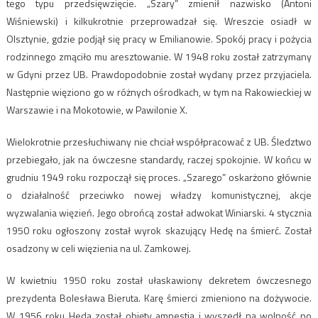
tego typu przedsięwzięcie. „Szary” zmienił nazwisko (Antoni
Wiśniewski) i kilkukrotnie przeprowadzał się. Wreszcie osiadł w
Olsztynie, gdzie podjął się pracy w Emilianowie. Spokój pracy i pożycia
rodzinnego zmąciło mu aresztowanie. W 1948 roku został zatrzymany
w Gdyni przez UB. Prawdopodobnie został wydany przez przyjaciela.
Następnie więziono go w różnych ośrodkach, w tym na Rakowieckiej w
Warszawie i na Mokotowie, w Pawilonie X.
Wielokrotnie przesłuchiwany nie chciał współpracować z UB. Śledztwo
przebiegało, jak na ówczesne standardy, raczej spokojnie. W końcu w
grudniu 1949 roku rozpoczął się proces. „Szarego” oskarżono głównie
o działalność przeciwko nowej władzy komunistycznej, akcje
wyzwalania więzień. Jego obrońcą został adwokat Winiarski. 4 stycznia
1950 roku ogłoszony został wyrok skazujący Hedę na śmierć. Został
osadzony w celi więzienia na ul. Zamkowej.
W kwietniu 1950 roku został ułaskawiony dekretem ówczesnego
prezydenta Bolesława Bieruta. Karę śmierci zmieniono na dożywocie.
W 1956 roku Heda został objęty amnestią i wyszedł na wolność po