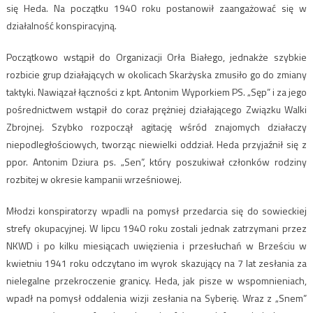
się Heda. Na początku 1940 roku postanowił zaangażować się w
działalność konspiracyjną.
Początkowo wstąpił do Organizacji Orła Białego, jednakże szybkie
rozbicie grup działających w okolicach Skarżyska zmusiło go do zmiany
taktyki. Nawiązał łączności z kpt. Antonim Wyporkiem PS. „Sęp” i za jego
pośrednictwem wstąpił do coraz prężniej działającego Związku Walki
Zbrojnej. Szybko rozpoczął agitację wśród znajomych działaczy
niepodległościowych, tworząc niewielki oddział. Heda przyjaźnił się z
ppor. Antonim Dziura ps. „Sen”, który poszukiwał członków rodziny
rozbitej w okresie kampanii wrześniowej.
Młodzi konspiratorzy wpadli na pomysł przedarcia się do sowieckiej
strefy okupacyjnej. W lipcu 1940 roku zostali jednak zatrzymani przez
NKWD i po kilku miesiącach uwięzienia i przesłuchań w Brześciu w
kwietniu 1941 roku odczytano im wyrok skazujący na 7 lat zesłania za
nielegalne przekroczenie granicy. Heda, jak pisze w wspomnieniach,
wpadł na pomysł oddalenia wizji zesłania na Syberię. Wraz z „Snem”