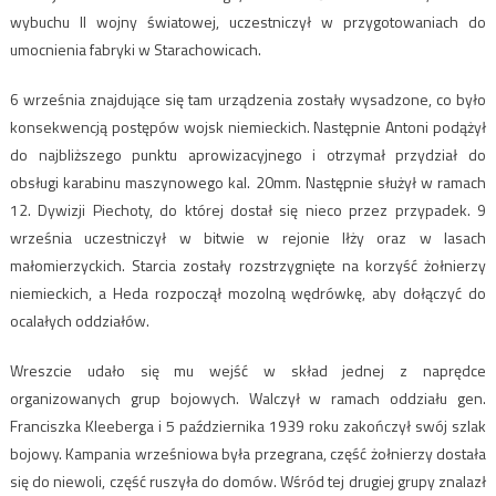
wybuchu II wojny światowej, uczestniczył w przygotowaniach do
umocnienia fabryki w Starachowicach.
6 września znajdujące się tam urządzenia zostały wysadzone, co było
konsekwencją postępów wojsk niemieckich. Następnie Antoni podążył
do najbliższego punktu aprowizacyjnego i otrzymał przydział do
obsługi karabinu maszynowego kal. 20mm. Następnie służył w ramach
12. Dywizji Piechoty, do której dostał się nieco przez przypadek. 9
września uczestniczył w bitwie w rejonie Iłży oraz w lasach
małomierzyckich. Starcia zostały rozstrzygnięte na korzyść żołnierzy
niemieckich, a Heda rozpoczął mozolną wędrówkę, aby dołączyć do
ocalałych oddziałów.
Wreszcie udało się mu wejść w skład jednej z naprędce
organizowanych grup bojowych. Walczył w ramach oddziału gen.
Franciszka Kleeberga i 5 października 1939 roku zakończył swój szlak
bojowy. Kampania wrześniowa była przegrana, część żołnierzy dostała
się do niewoli, część ruszyła do domów. Wśród tej drugiej grupy znalazł