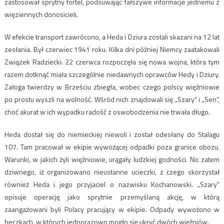
zastosował sprytny fortel, podsuwając fałszywe informacje jednemu z
więziennych donosicieli.
W efekcie transport zawrócono, a Heda i Dziura zostali skazani na 12 lat
zesłania. Był czerwiec 1941 roku. Kilka dni później Niemcy zaatakowali
Związek Radziecki. 22 czerwca rozpoczęła się nowa wojna, która tym
razem dotknąć miała szczególnie niedawnych oprawców Hedy i Dziury.
Załoga twierdzy w Brześciu zbiegła, wobec czego polscy więźniowie
po prostu wyszli na wolność. Wśród nich znajdowali się „Szary” i „Sen”,
choć akurat w ich wypadku radość z oswobodzenia nie trwała długo.
Heda dostał się do niemieckiej niewoli i został odesłany do Stalagu
107. Tam pracował w ekipie wywożącej odpadki poza granice obozu.
Warunki, w jakich żyli więźniowie, urągały ludzkiej godności. Nic zatem
dziwnego, iż organizowano nieustanne ucieczki, z czego skorzystał
również Heda i jego przyjaciel o nazwisku Kochanowski. „Szary”
opisuje operację jako sprytnie przemyślaną akcję, w którą
zaangażowani byli Polacy pracujący w ekipie. Odpady wywożono w
beczkach, w których jednorazowo mogło się ukryć dwóch więźniów.