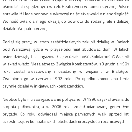
ośmiu latach spędzonych w celi. Realia życia w komunistycznej Polsce
sprawiły, iż Heda ponownie wkroczył na ścieżkę walki o niepodległość.
Wolność była dla niego okazją do powrotu do rodziny, ale i dalszej
działalności patriotycznej.
Podjął się pracy, w latach sześćdziesiątych zakupił działkę w Kaniach
pod Warszawą, gdzie w przyszłości miał zbudować dom. W latach
osiemdziesiątych zaangażował się w działalność „Solidarności”. Wszedł
w skład władz Niezależnego Związku Kombatantów. 13 grudnia 1981
roku został aresztowany i osadzony w więzieniu w Białołęce.
Zwolniono go w czerwcu 1982 roku. Po upadku komunizmu Heda
czynnie działał w inicjatywach kombatanckich.
Nieobce było mu zaangażowanie polityczne. W 1990 uzyskał awans do
stopnia pułkownika, a w 2006 roku został mianowany generałem
brygady. Co roku odwiedzał miejsca pamiętnych walk sprzed lat,
uczestnicząc w kombatanckich obchodach uroczystości rocznicowych.