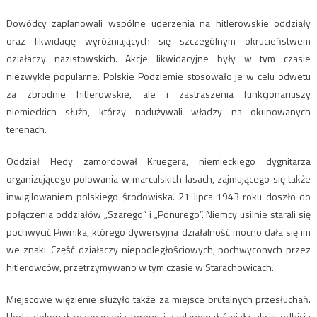
Dowódcy zaplanowali wspólne uderzenia na hitlerowskie oddziały
oraz likwidację wyróżniających się szczególnym okrucieństwem
działaczy nazistowskich. Akcje likwidacyjne były w tym czasie
niezwykle popularne. Polskie Podziemie stosowało je w celu odwetu
za zbrodnie hitlerowskie, ale i zastraszenia funkcjonariuszy
niemieckich służb, którzy nadużywali władzy na okupowanych
terenach.
Oddział Hedy zamordował Kruegera, niemieckiego dygnitarza
organizującego polowania w marculskich lasach, zajmującego się także
inwigilowaniem polskiego środowiska. 21 lipca 1943 roku doszło do
połączenia oddziałów „Szarego” i „Ponurego”. Niemcy usilnie starali się
pochwycić Piwnika, którego dywersyjna działalność mocno dała się im
we znaki. Część działaczy niepodległościowych, pochwyconych przez
hitlerowców, przetrzymywano w tym czasie w Starachowicach.
Miejscowe więzienie służyło także za miejsce brutalnych przesłuchań.
Heda dokonał rozpoznania terenu i zaplanował śmiałą akcję odbicia