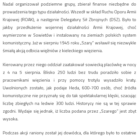
Nadal organizował podziemne grupy, zbierał finanse niezbędne do
prowadzenia tego typu działalności. Wszedł w skład Ruchu Oporu Armii
Krajowej (ROAK), a następnie Delegatury Sił Zbrojnych (DSZ). Było to
jakby przedłużenie wojennej działalności Armii Krajowej, choć
wymierzone w Sowietów i instalowany na ziemiach polskich system
komunistyczny. Już w sierpniu 1945 roku „Szary” wsławił się niezwykle
śmiałą akcją odbicia więźniów z kieleckiego więzienia.
Kierowany przez niego oddział zaatakował sowiecką placówkę w nocy
z 4 na 5 sierpnia. Blisko 250 ludzi bez trudu poradziło sobie z
pracownikami więzienia i przy pomocy trotylu wysadziło kraty.
Uwolnionych zostało, jak podaje Heda, 600-700 osób, choć źródła
komunistyczne nie przyznały się do tak spektakularnej klęski, szacując
liczbę zbiegłych na ledwie 300 ludzi. Historycy nie są w tej sprawie
zgodni. Wydaje się jednak, iż liczba podana przez „Szarego” jest zbyt
wysoka.
Podczas akcji raniony został jej dowódca, dla którego było to ostatnie