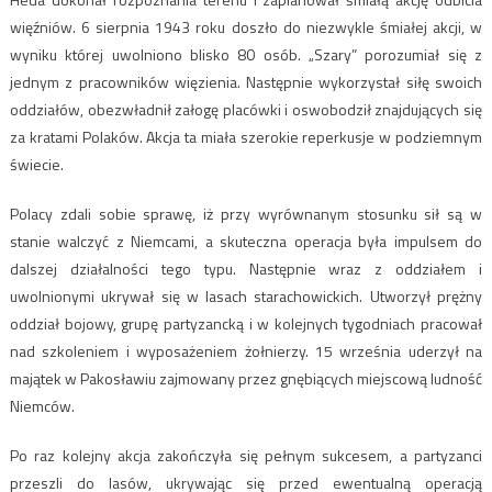
więźniów. 6 sierpnia 1943 roku doszło do niezwykle śmiałej akcji, w
wyniku której uwolniono blisko 80 osób. „Szary” porozumiał się z
jednym z pracowników więzienia. Następnie wykorzystał siłę swoich
oddziałów, obezwładnił załogę placówki i oswobodził znajdujących się
za kratami Polaków. Akcja ta miała szerokie reperkusje w podziemnym
świecie.
Polacy zdali sobie sprawę, iż przy wyrównanym stosunku sił są w
stanie walczyć z Niemcami, a skuteczna operacja była impulsem do
dalszej działalności tego typu. Następnie wraz z oddziałem i
uwolnionymi ukrywał się w lasach starachowickich. Utworzył prężny
oddział bojowy, grupę partyzancką i w kolejnych tygodniach pracował
nad szkoleniem i wyposażeniem żołnierzy. 15 września uderzył na
majątek w Pakosławiu zajmowany przez gnębiących miejscową ludność
Niemców.
Po raz kolejny akcja zakończyła się pełnym sukcesem, a partyzanci
przeszli do lasów, ukrywając się przed ewentualną operacją