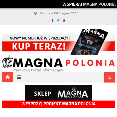
W
S
P
I
E
R
A
J
M
A
G
N
A
P
O
L
O
N
I
A
Niedziela, 09 Sierpnia 2026
WESPRZYJ PROJEKT MAGNA POLONIA