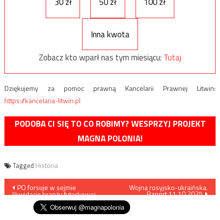
30 zł
50 zł
100 zł
Inna kwota
Zobacz kto wparł nas tym miesiącu:
Tutaj
Dziękujemy za pomoc prawną Kancelarii Prawnej Litwin:
https://kancelaria-litwin.pl
PODOBA CI SIĘ TO CO ROBIMY? WESPRZYJ PROJEKT
MAGNA POLONIA!
Tagged
Historia
Nawigacja
PO forsuje w sejmie
Wojna rosyjsko-ukraińska.
Raport 11.10.2025
likwidację branży futerkowej
wpisu