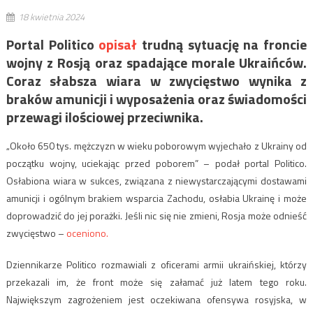
18 kwietnia 2024
Portal Politico
opisał
trudną sytuację na froncie
wojny z Rosją oraz spadające morale Ukraińców.
Coraz słabsza wiara w zwycięstwo wynika z
braków amunicji i wyposażenia oraz świadomości
przewagi ilościowej przeciwnika.
„Około 650 tys. mężczyzn w wieku poborowym wyjechało z Ukrainy od
początku wojny, uciekając przed poborem” – podał portal Politico.
Osłabiona wiara w sukces, związana z niewystarczającymi dostawami
amunicji i ogólnym brakiem wsparcia Zachodu, osłabia Ukrainę i może
doprowadzić do jej porażki. Jeśli nic się nie zmieni, Rosja może odnieść
zwycięstwo –
oceniono.
Dziennikarze Politico rozmawiali z oficerami armii ukraińskiej, którzy
przekazali im, że front może się załamać już latem tego roku.
Największym zagrożeniem jest oczekiwana ofensywa rosyjska, w