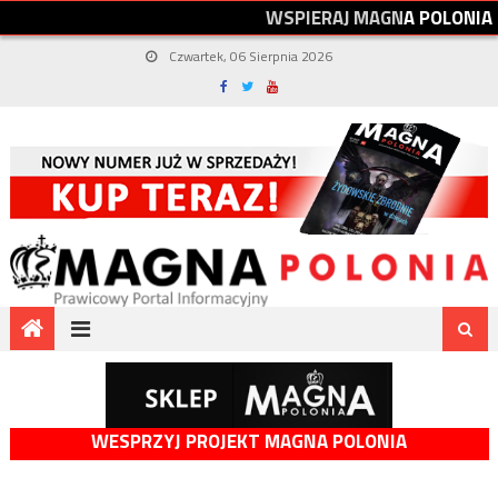
W
S
P
I
E
R
A
J
M
A
G
N
A
P
O
L
O
N
I
A
Czwartek, 06 Sierpnia 2026
WESPRZYJ PROJEKT MAGNA POLONIA