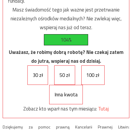
fundacji.
Masz świadomość tego jak ważne jest przetrwanie
niezależnych ośrodków medialnych? Nie zwlekaj więc,
wspieraj nas już od teraz.
104%
Uważasz, że robimy dobrą robotę? Nie czekaj zatem
do jutra, wspieraj nas od dzisiaj.
30 zł
50 zł
100 zł
Inna kwota
Zobacz kto wparł nas tym miesiącu:
Tutaj
Dziękujemy za pomoc prawną Kancelarii Prawnej Litwin: