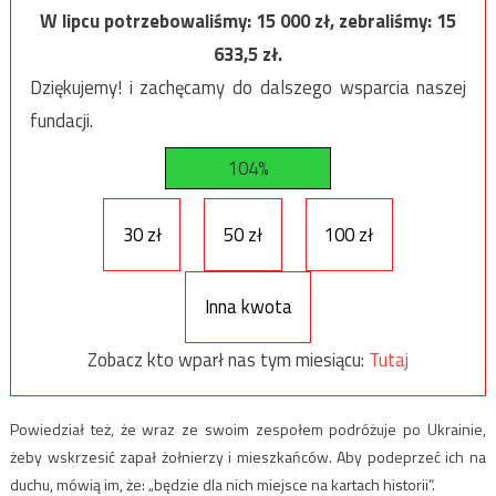
W lipcu potrzebowaliśmy:
15 000
zł, zebraliśmy:
15
633,5
zł.
Dziękujemy! i zachęcamy do dalszego wsparcia naszej
fundacji.
104%
30 zł
50 zł
100 zł
Inna kwota
Zobacz kto wparł nas tym miesiącu:
Tutaj
Powiedział też, że wraz ze swoim zespołem podróżuje po Ukrainie,
żeby wskrzesić zapał żołnierzy i mieszkańców. Aby podeprzeć ich na
duchu, mówią im, że: „będzie dla nich miejsce na kartach historii”.