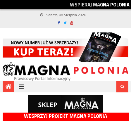
W
S
P
I
E
R
A
J
M
A
G
N
A
P
O
L
O
N
I
A
Sobota, 08 Sierpnia 2026
WESPRZYJ PROJEKT MAGNA POLONIA