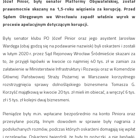
Józef Pinior, były senator Platformy Obywatelskiej, został
prawomocnie skazany na 1,5-roku więzienia za korupcję. Przed
Sądem Okręgowym we Wrocławiu zapadł właśnie wyrok w
procesie apelacyjnym dotyczącym korupcji.
Były senator klubu PO Józef Pinior oraz jego asystent Jarosław
Wardęga (obaj godzą się na podawanie nazwisk) byli oskarżeni i zostali
w lutym 2020 r. przez Sąd Rejonowy Wrocław Śródmieście skazani za
to, że przyjęli łapówki w kwocie co najmniej 40 tys. zł w zamian za
załatwienie w Ministerstwie Infrastruktury i Rozwoju oraz w Komendzie
Głównej Państwowej Straży Pożarnej w Warszawie korzystnego
rozstrzygnięcia sprawy dolnośląskiego biznesmena Tomasza G.
Korzyść majątkową w kwocie 20 tys. zł mieli im obiecać, a wręczyć 6 tys.
zł i 5 tys. zł kolejni dwaj biznesmeni.
Pieniądze były m.in. wpłacane bezpośrednio na konto Piniora oraz
przesyłane pocztą. Innym dowodem w sprawie były nagrania z
podsłuchanych rozmów, podczas których oskarżeni domagają się wpłat
i przelewów. Oskarżeni twierdzili, że były to pożyczki, a nie łapówki.