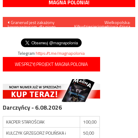
MAGNA POLONIA!
Nawigacja
Granerud jest zakażony
Wielkopolska:
Kilkudziesięciometrowa dziura
koronawirusem, dla niego
w ziemi
wpisu
Mistrzostwa Świata już się
skończyły
Telegram
https://t.me/magnapolonia
WESPRZYJ PROJEKT MAGNA POLONIA
Darczyńcy - 6.08.2026
KACPER STAROŚCIAK
100,00
KULCZYK GRZEGORZ POLIŃSKA i
50,00