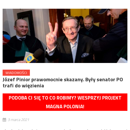
WIADOMOŚCI
Józef Pinior prawomocnie skazany. Były senator PO
trafi do więzienia
PODOBA CI SIĘ TO CO ROBIMY? WESPRZYJ PROJEKT
MAGNA POLONIA!
3 marca 2021