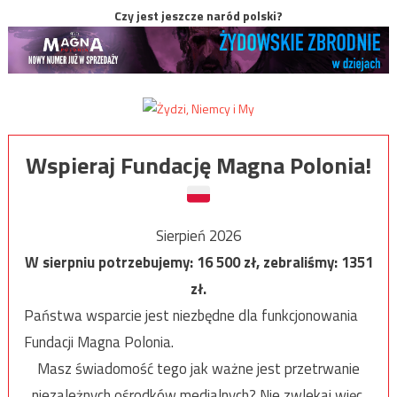
Czy jest jeszcze naród polski?
Wspieraj Fundację Magna Polonia!
Sierpień 2026
W sierpniu potrzebujemy:
16 500
zł, zebraliśmy:
1351
zł.
Państwa wsparcie jest niezbędne dla funkcjonowania
Fundacji Magna Polonia.
Masz świadomość tego jak ważne jest przetrwanie
niezależnych ośrodków medialnych? Nie zwlekaj więc,