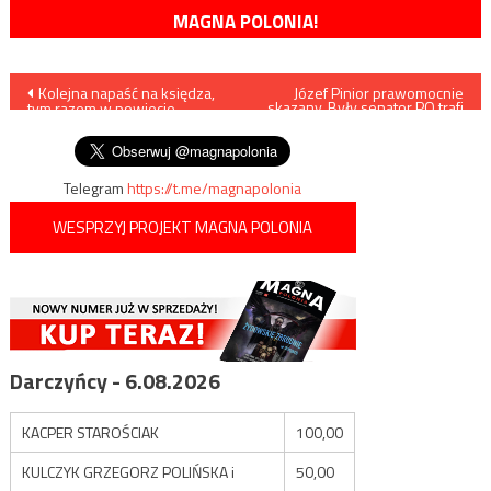
MAGNA POLONIA!
Nawigacja
Kolejna napaść na księdza,
Józef Pinior prawomocnie
skazany. Były senator PO trafi
tym razem w powiecie
do więzienia
wpisu
opoczyńskim
Telegram
https://t.me/magnapolonia
WESPRZYJ PROJEKT MAGNA POLONIA
Darczyńcy - 6.08.2026
KACPER STAROŚCIAK
100,00
KULCZYK GRZEGORZ POLIŃSKA i
50,00