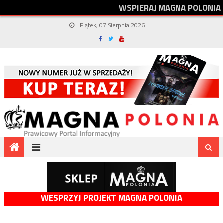
W
S
P
I
E
R
A
J
M
A
G
N
A
P
O
L
O
N
I
A
Piątek, 07 Sierpnia 2026
WESPRZYJ PROJEKT MAGNA POLONIA