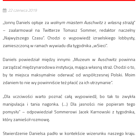
22 czerwca 2019
„Jonny Daniels optuje za
wolnym miastem Auschwitz
z
własną strażą
”
– zaalarmował na Twitterze Tomasz Sommer, redaktor naczelny
„Najwyższego Czasu”. Chodzi o wypowiedź izraelskiego lobbysty,
zamieszczoną w ramach wywiadu dla tygodnika „wSieci”.
Daniels powiedział między innymi: „Muzeum w Auschwitz powinna
zarządzać międzynarodowa instytucja, mająca własną straż. Chodzi o to,
by te miejsca maksymalnie oderwać od współczesnej Polski. Moim
zdaniem to nie wy powinniście też płacić za ich utrzymanie”.
„Dla uczciwości warto poznać całą wypowiedź, bo tak to zwykła
manipulacja i tania nagonka. (…) Dla jasności: nie popieram tego
pomysłu” – odpowiedział Sommerowi Jacek Karnowski z tygodnika,
który zamieścił rozmowę.
Stwierdzenie Danielsa padło w kontekście wizerunku naszego kraju.