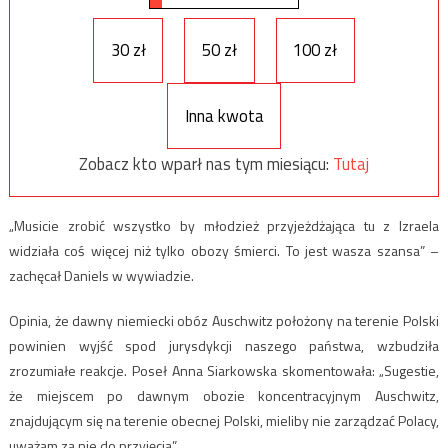
30 zł
50 zł
100 zł
Inna kwota
Zobacz kto wparł nas tym miesiącu:
Tutaj
„Musicie zrobić wszystko by młodzież przyjeżdżająca tu z Izraela
widziała coś więcej niż tylko obozy śmierci. To jest wasza szansa” –
zachęcał Daniels w wywiadzie.
Opinia, że dawny niemiecki obóz Auschwitz położony na terenie Polski
powinien wyjść spod jurysdykcji naszego państwa, wzbudziła
zrozumiałe reakcje. Poseł Anna Siarkowska skomentowała: „Sugestie,
że miejscem po dawnym obozie koncentracyjnym Auschwitz,
znajdującym się na terenie obecnej Polski, mieliby nie zarządzać Polacy,
uważam za nie do przyjęcia”.