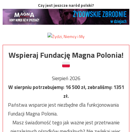
Czy jest jeszcze naród polski?
Wspieraj Fundację Magna Polonia!
Sierpień 2026
W sierpniu potrzebujemy:
16 500
zł, zebraliśmy:
1351
zł.
Państwa wsparcie jest niezbędne dla funkcjonowania
Fundacji Magna Polonia.
Masz świadomość tego jak ważne jest przetrwanie
niezależnych ośrodków medialnych? Nie zwlekaj więc,