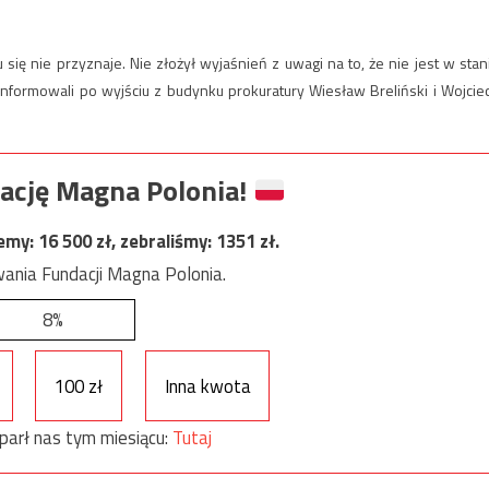
u się nie przyznaje. Nie złożył wyjaśnień z uwagi na to, że nie jest w stan
oinformowali po wyjściu z budynku prokuratury Wiesław Breliński i Wojcie
ację Magna Polonia!
jemy:
16 500
zł, zebraliśmy:
1351
zł.
ania Fundacji Magna Polonia.
8%
100 zł
Inna kwota
parł nas tym miesiącu:
Tutaj