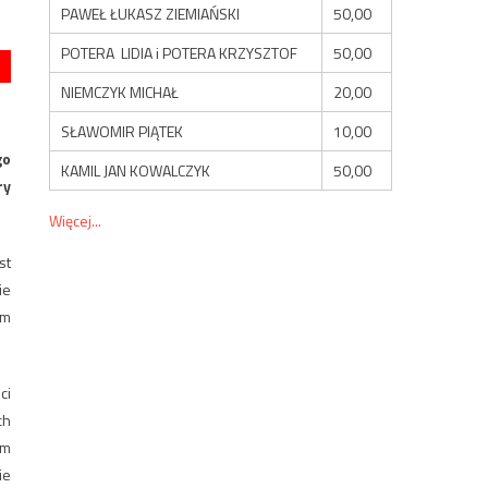
PAWEŁ ŁUKASZ ZIEMIAŃSKI
50,00
POTERA LIDIA i POTERA KRZYSZTOF
50,00
NIEMCZYK MICHAŁ
20,00
SŁAWOMIR PIĄTEK
10,00
go
KAMIL JAN KOWALCZYK
50,00
ry
Więcej...
st
ie
ym
ci
ch
am
ie