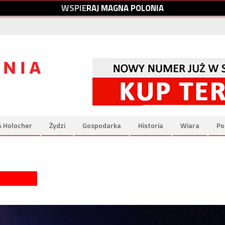
W
S
P
I
E
R
A
J
M
A
G
N
A
P
O
L
O
N
I
A
& Holocher
Żydzi
Gospodarka
Historia
Wiara
Po