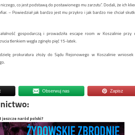
 niczego, co jest podstawą do postawionego mu zarzutu”. Dodali, że ich klie
fiar. – Powiedział jak bardzo jest mu przykro i jak bardzo nie chciał skutk
iałalność gospodarczą i prowadziła escape room w Koszalinie przy u
rucia tlenkiem węgla zginęło pięć 15-latek.
edzielę prokuratura złoży do Sądu Rejonowego w Koszalinie wniosek
go.
t
Obserwuj nas
Zapisz
nictwo:
t jeszcze naród polski?