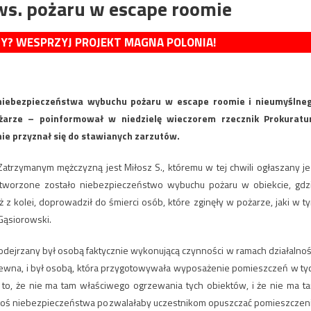
 ws. pożaru w escape roomie
MY? WESPRZYJ PROJEKT MAGNA POLONIA!
 niebezpieczeństwa wybuchu pożaru w escape roomie i nieumyślne
żarze – poinformował w niedzielę wieczorem rzecznik Prokuratu
nie przyznał się do stawianych zarzutów.
atrzymanym mężczyzną jest Miłosz S., któremu w tej chwili ogłaszany je
stworzone zostało niebezpieczeństwo wybuchu pożaru w obiekcie, gdz
 z kolei, doprowadził do śmierci osób, które zginęły w pożarze, jaki w t
Gąsiorowski.
odejrzany był osobą faktycznie wykonującą czynności w ramach działalnoś
 krewna, i był osobą, która przygotowywała wyposażenie pomieszczeń w ty
a to, że nie ma tam właściwego ogrzewania tych obiektów, i że nie ma t
egoś niebezpieczeństwa pozwalałaby uczestnikom opuszczać pomieszczen