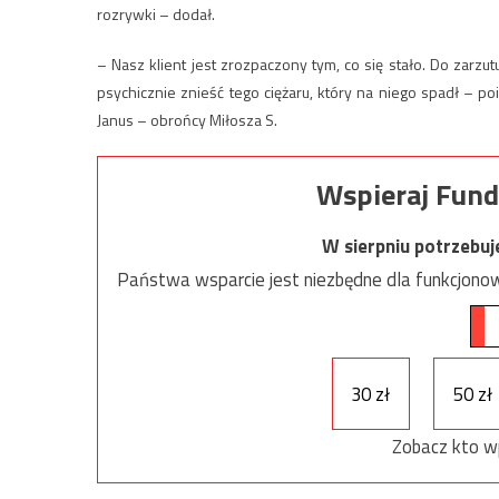
rozrywki – dodał.
– Nasz klient jest zrozpaczony tym, co się stało. Do zarzut
psychicznie znieść tego ciężaru, który na niego spadł – p
Janus – obrońcy Miłosza S.
Wspieraj Fund
W sierpniu potrzebu
Państwa wsparcie jest niezbędne dla funkcjonow
30 zł
50 zł
Zobacz kto w