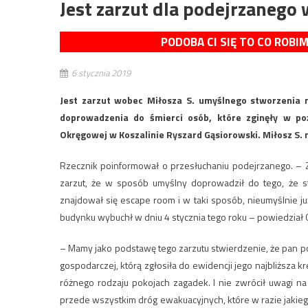
Jest zarzut dla podejrzanego
PODOBA CI SIĘ TO CO ROBI
6 stycznia 2019
Jest zarzut wobec Miłosza S. umyślnego stworzenia
doprowadzenia do śmierci osób, które zginęły w po
Okręgowej w Koszalinie Ryszard Gąsiorowski. Miłosz S. 
Rzecznik poinformował o przesłuchaniu podejrzanego. – Z
zarzut, że w sposób umyślny doprowadził do tego, że 
znajdował się escape room i w taki sposób, nieumyślnie już
budynku wybuchł w dniu 4 stycznia tego roku – powiedział 
– Mamy jako podstawę tego zarzutu stwierdzenie, że pan p
gospodarczej, którą zgłosiła do ewidencji jego najbliższa
różnego rodzaju pokojach zagadek. I nie zwrócił uwagi n
przede wszystkim dróg ewakuacyjnych, które w razie jaki