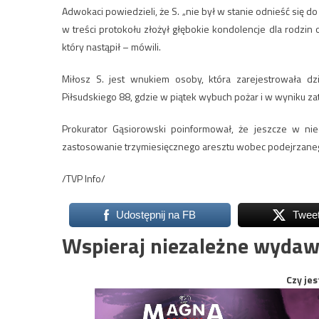
Adwokaci powiedzieli, że S. „nie był w stanie odnieść się do
w treści protokołu złożył głębokie kondolencje dla rodzin o
który nastąpił – mówili.
Miłosz S. jest wnukiem osoby, która zarejestrowała dz
Piłsudskiego 88, gdzie w piątek wybuch pożar i w wyniku zat
Prokurator Gąsiorowski poinformował, że jeszcze w ni
zastosowanie trzymiesięcznego aresztu wobec podejrzane
/TVP Info/
Udostępnij na FB
Twee
Wspieraj niezależne wydaw
Czy jes