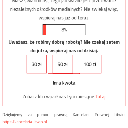
Masz świadomość tego jak ważne jest przetrwanie
niezależnych ośrodków medialnych? Nie zwlekaj więc,
wspieraj nas już od teraz.
8%
Uważasz, że robimy dobrą robotę? Nie czekaj zatem
do jutra, wspieraj nas od dzisiaj.
30 zł
50 zł
100 zł
Inna kwota
Zobacz kto wparł nas tym miesiącu:
Tutaj
Dziękujemy za pomoc prawną Kancelarii Prawnej Litwin:
https://kancelaria-litwin.pl