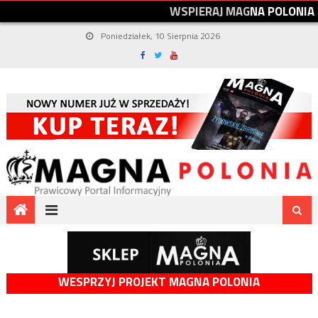
W
S
P
I
E
R
A
J
M
A
G
N
A
P
O
L
O
N
I
A
Poniedziałek, 10 Sierpnia 2026
WESPRZYJ PROJEKT MAGNA POLONIA