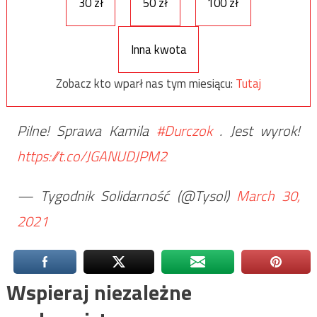
30 zł
50 zł
100 zł
Inna kwota
Zobacz kto wparł nas tym miesiącu:
Tutaj
Pilne! Sprawa Kamila
#Durczok
. Jest wyrok!
https://t.co/JGANUDJPM2
— Tygodnik Solidarność (@Tysol)
March 30,
2021
Wspieraj niezależne