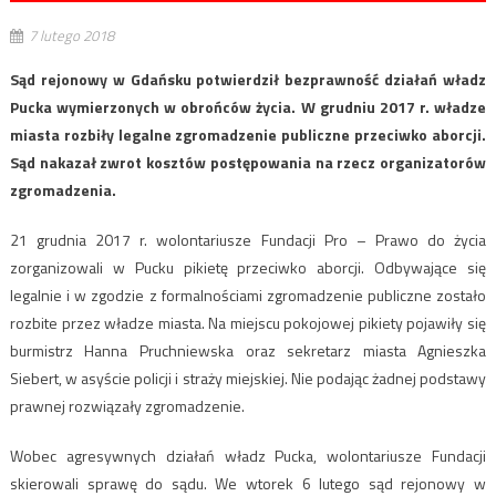
7 lutego 2018
Sąd rejonowy w Gdańsku potwierdził bezprawność działań władz
Pucka wymierzonych w obrońców życia. W grudniu 2017 r. władze
miasta rozbiły legalne zgromadzenie publiczne przeciwko aborcji.
Sąd nakazał zwrot kosztów postępowania na rzecz organizatorów
zgromadzenia.
21 grudnia 2017 r. wolontariusze Fundacji Pro – Prawo do życia
zorganizowali w Pucku pikietę przeciwko aborcji. Odbywające się
legalnie i w zgodzie z formalnościami zgromadzenie publiczne zostało
rozbite przez władze miasta. Na miejscu pokojowej pikiety pojawiły się
burmistrz Hanna Pruchniewska oraz sekretarz miasta Agnieszka
Siebert, w asyście policji i straży miejskiej. Nie podając żadnej podstawy
prawnej rozwiązały zgromadzenie.
Wobec agresywnych działań władz Pucka, wolontariusze Fundacji
skierowali sprawę do sądu. We wtorek 6 lutego sąd rejonowy w