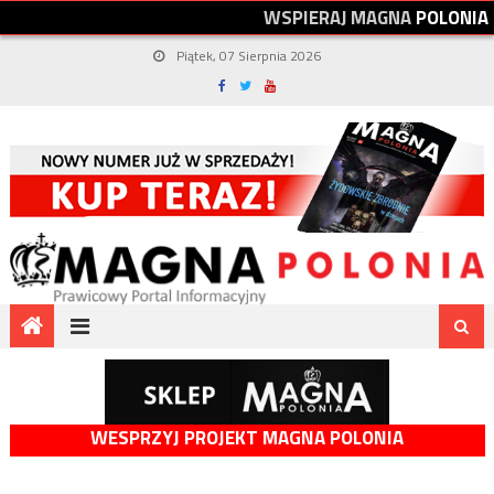
W
S
P
I
E
R
A
J
M
A
G
N
A
P
O
L
O
N
I
A
Piątek, 07 Sierpnia 2026
WESPRZYJ PROJEKT MAGNA POLONIA