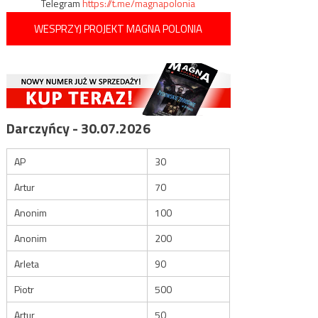
Telegram
https://t.me/magnapolonia
WESPRZYJ PROJEKT MAGNA POLONIA
Darczyńcy - 30.07.2026
AP
30
Artur
70
Anonim
100
Anonim
200
Arleta
90
Piotr
500
Artur
50