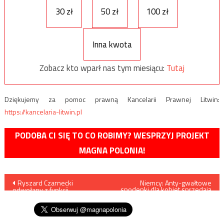
30 zł
50 zł
100 zł
Inna kwota
Zobacz kto wparł nas tym miesiącu:
Tutaj
Dziękujemy za pomoc prawną Kancelarii Prawnej Litwin:
https://kancelaria-litwin.pl
PODOBA CI SIĘ TO CO ROBIMY? WESPRZYJ PROJEKT
MAGNA POLONIA!
Nawigacja
Ryszard Czarnecki
Niemcy: Anty-gwałtowe
spodenki dla kobiet sprzedają
odwołany z funkcji
się jak świeże bułeczki
wpisu
wiceprzewodniczącego PE