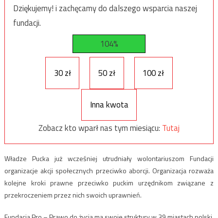
Dziękujemy! i zachęcamy do dalszego wsparcia naszej
fundacji.
104%
30 zł
50 zł
100 zł
Inna kwota
Zobacz kto wparł nas tym miesiącu:
Tutaj
Władze Pucka już wcześniej utrudniały wolontariuszom Fundacji
organizacje akcji społecznych przeciwko aborcji. Organizacja rozważa
kolejne kroki prawne przeciwko puckim urzędnikom związane z
przekroczeniem przez nich swoich uprawnień.
Fundacja Pro – Prawo do życia ma swoje struktury w 39 miastach polski.