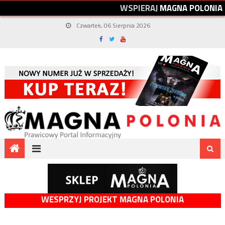
W
S
P
I
E
R
A
J
M
A
G
N
A
P
O
L
O
N
I
A
Czwartek, 06 Sierpnia 2026
WESPRZYJ PROJEKT MAGNA POLONIA