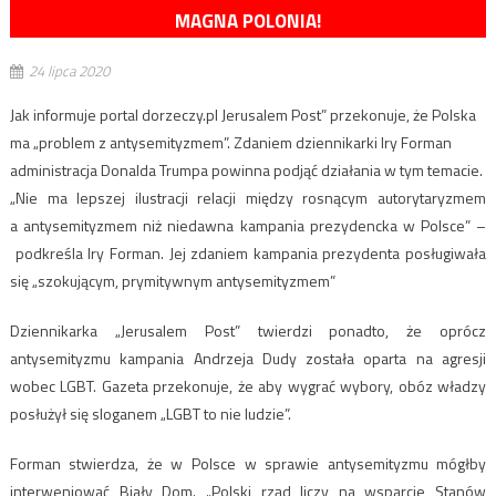
MAGNA POLONIA!
24 lipca 2020
Jak informuje portal dorzeczy.pl Jerusalem Post” przekonuje, że Polska
ma „problem z antysemityzmem”. Zdaniem dziennikarki Iry Forman
administracja Donalda Trumpa powinna podjąć działania w tym temacie.
„Nie ma lepszej ilustracji relacji między rosnącym autorytaryzmem
a antysemityzmem niż niedawna kampania prezydencka w Polsce” –
podkreśla Iry Forman. Jej zdaniem kampania prezydenta posługiwała
się „szokującym, prymitywnym antysemityzmem”
Dziennikarka „Jerusalem Post” twierdzi ponadto, że oprócz
antysemityzmu kampania Andrzeja Dudy została oparta na agresji
wobec LGBT. Gazeta przekonuje, że aby wygrać wybory, obóz władzy
posłużył się sloganem „LGBT to nie ludzie”.
Forman stwierdza, że w Polsce w sprawie antysemityzmu mógłby
interweniować Biały Dom. „Polski rząd liczy na wsparcie Stanów