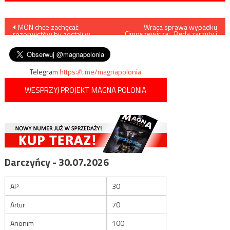
Nawigacja
MON chce zachęcać
Wraca sprawa wypadku
Cimoszewicza: „Będą zarzuty i
rezerwistów by zostali w
wniosek o pozbawienie
wpisu
Wojsku Polskim
immunitetu”
Telegram
https://t.me/magnapolonia
WESPRZYJ PROJEKT MAGNA POLONIA
Darczyńcy - 30.07.2026
AP
30
Artur
70
Anonim
100