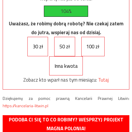
104%
Uważasz, że robimy dobrą robotę? Nie czekaj zatem
do jutra, wspieraj nas od dzisiaj.
30 zł
50 zł
100 zł
Inna kwota
Zobacz kto wparł nas tym miesiącu:
Tutaj
Dziękujemy za pomoc prawną Kancelarii Prawnej Litwin:
https://kancelaria-litwin.pl
PODOBA CI SIĘ TO CO ROBIMY? WESPRZYJ PROJEKT
MAGNA POLONIA!