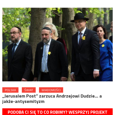
POLSKA
ŚWIAT
WIADOMOŚCI
„Jerusalem Post” zarzuca Andrzejowi Dudzie… a
jakże-antysemityzm
PODOBA CI SIĘ TO CO ROBIMY? WESPRZYJ PROJEKT