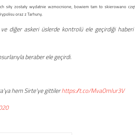
z ich siły zostały wydatnie wzmocnione, bowiem tam to skierowano czę
ypolisu oraz z Tarhuny.
ve diğer askeri üslerde kontrolü ele geçirdiği haberi
surlarıyla beraber ele geçirdi.
'ya hem Sirte'ye gittiler
https://t.co/MvaOmIur3V
2020