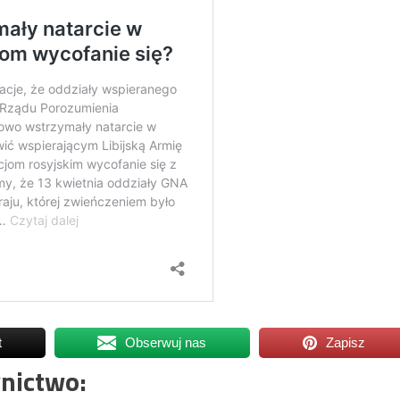
t
Obserwuj nas
Zapisz
nictwo: