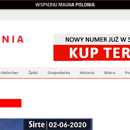
W
S
P
I
E
R
A
J
M
A
G
N
A
P
O
L
O
N
I
A
& Holocher
Żydzi
Gospodarka
Historia
Wiara
Po