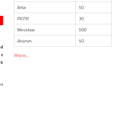
Artur
50
PIOTR
30
Mirosław
500
Anonim
50
ad
 z
Więcej...
ch
ba