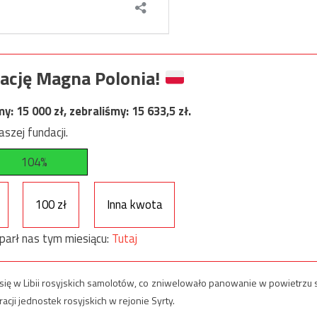
ację Magna Polonia!
my:
15 000
zł, zebraliśmy:
15 633,5
zł.
szej fundacji.
104%
100 zł
Inna kwota
parł nas tym miesiącu:
Tutaj
się w Libii rosyjskich samolotów, co zniwelowało panowanie w powietrzu s
racji jednostek rosyjskich w rejonie Syrty.