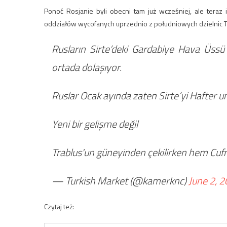
Ponoć Rosjanie byli obecni tam już wcześniej, ale tera
oddziałów wycofanych uprzednio z południowych dzielnic Tr
Rusların Sirte’deki Gardabiye Hava Üssü 
ortada dolaşıyor.
Ruslar Ocak ayında zaten Sirte’yi Hafter un
Yeni bir gelişme değil
Trablus'un güneyinden çekilirken hem Cufra
— Turkish Market (@kamerknc)
June 2, 
Czytaj też: