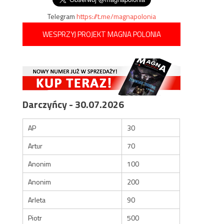
Telegram
https://t.me/magnapolonia
WESPRZYJ PROJEKT MAGNA POLONIA
Darczyńcy - 30.07.2026
AP
30
Artur
70
Anonim
100
Anonim
200
Arleta
90
Piotr
500