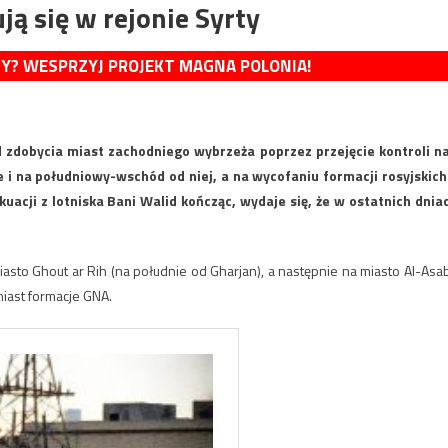
ją się w rejonie Syrty
MY? WESPRZYJ PROJEKT MAGNA POLONIA!
od zdobycia miast zachodniego wybrzeża poprzez przejęcie kontroli n
e i na południowy-wschód od niej, a na wycofaniu formacji rosyjskich
uacji z lotniska Bani Walid kończąc, wydaje się, że w ostatnich dnia
asto Ghout ar Rih (na południe od Gharjan), a następnie na miasto Al-Asa
iast formacje GNA.