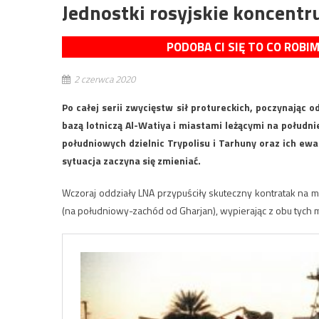
Jednostki rosyjskie koncentru
PODOBA CI SIĘ TO CO ROBI
2 czerwca 2020
Po całej serii zwycięstw sił protureckich, poczynając 
bazą lotniczą Al-Watiya i miastami leżącymi na południ
południowych dzielnic Trypolisu i Tarhuny oraz ich ewak
sytuacja zaczyna się zmieniać.
Wczoraj oddziały LNA przypuściły skuteczny kontratak na mi
(na południowy-zachód od Gharjan), wypierając z obu tych m