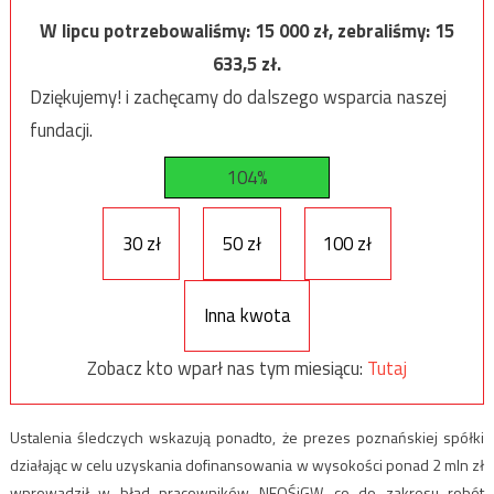
W lipcu potrzebowaliśmy:
15 000
zł, zebraliśmy:
15
633,5
zł.
Dziękujemy! i zachęcamy do dalszego wsparcia naszej
fundacji.
104%
30 zł
50 zł
100 zł
Inna kwota
Zobacz kto wparł nas tym miesiącu:
Tutaj
Ustalenia śledczych wskazują ponadto, że prezes poznańskiej spółki
działając w celu uzyskania dofinansowania w wysokości ponad 2 mln zł
wprowadził w błąd pracowników NFOŚiGW, co do zakresu robót