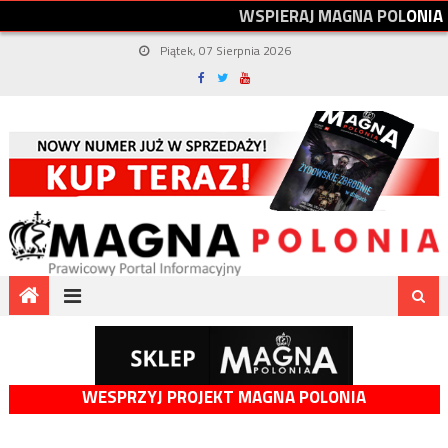
W
S
P
I
E
R
A
J
M
A
G
N
A
P
O
L
O
N
I
A
Piątek, 07 Sierpnia 2026
WESPRZYJ PROJEKT MAGNA POLONIA