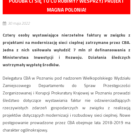
PODOBA CI SIĘ TO CO ROBIMY? WESPRZYJ PROJEKT
MAGNA POLONIA!
30 maja 2022
Cztery osoby wystawiające nierzetelne faktury w związku z
projektami na modernizację sieci cieplnej zatrzymane przez CBA.
Jedna z nich usiłowała wyłudzić 7 mln zł dofinansowania z
Ministerstwa Inwestycji i Rozwoju. Działania śledczych
wstrzymały wypłatę środków.
Delegatura CBA w Poznaniu pod nadzorem Wielkopolskiego Wydziału
Zamiejscowego Departamentu do Spraw Przestępczości
Zorganizowanej i Korupcji Prokuratury Krajowej w Poznaniu prowadzi
śledztwo dotyczące wystawiania faktur nie odzwierciadlających
rzeczywistych zdarzeń gospodarczych w związku z realizacją
projektów dotyczących modernizacji i rozbudowy sieci cieplnej. Nowe
postępowanie prowadzone przez CBA obejmuje lata 2018-2019 ma
charakter ogólnokrajowy.