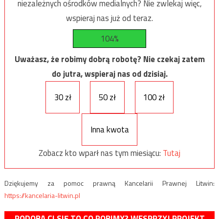
niezależnych ośrodków medialnych? Nie zwlekaj więc,
wspieraj nas już od teraz.
104%
Uważasz, że robimy dobrą robotę? Nie czekaj zatem
do jutra, wspieraj nas od dzisiaj.
30 zł
50 zł
100 zł
Inna kwota
Zobacz kto wparł nas tym miesiącu:
Tutaj
Dziękujemy za pomoc prawną Kancelarii Prawnej Litwin:
https://kancelaria-litwin.pl
PODOBA CI SIĘ TO CO ROBIMY? WESPRZYJ PROJEKT