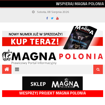
W
S
P
I
E
R
A
J
M
A
G
N
A
P
O
L
O
N
I
A
Sobota, 08 Sierpnia 2026
WESPRZYJ PROJEKT MAGNA POLONIA