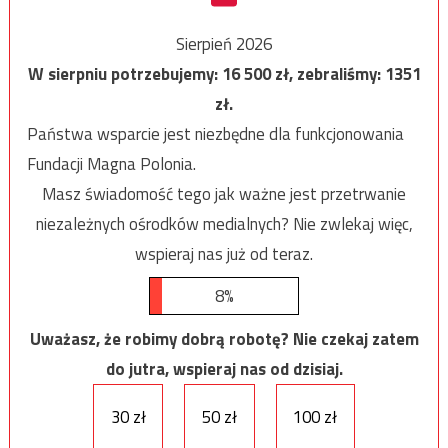
Sierpień 2026
W sierpniu potrzebujemy:
16 500
zł, zebraliśmy:
1351
zł.
Państwa wsparcie jest niezbędne dla funkcjonowania
Fundacji Magna Polonia.
Masz świadomość tego jak ważne jest przetrwanie
niezależnych ośrodków medialnych? Nie zwlekaj więc,
wspieraj nas już od teraz.
8%
Uważasz, że robimy dobrą robotę? Nie czekaj zatem
do jutra, wspieraj nas od dzisiaj.
30 zł
50 zł
100 zł