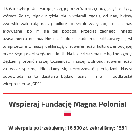
„Dziś instytucje Unii Europejskiej, jej przeróżni urzędnicy, jacyś politycy,
których Polacy nigdy nigdzie nie wybierali, żądają od nas, byśmy
zweryfikowali całą naszą kulturę, odrzucili wszystko, co dla nas
arcyważne, bo im się tak podoba. Przecież żadnego innego
uzasadnienia nie ma. Nie ma śladu uzasadnienia traktatowego, jest
to sprzeczne z naszą deklaracją o suwerenności kulturowej podjętej
przez Sejm przed wejściem do UE. Na takie działania nie będzie zgody.
Będziemy bronić naszej tożsamości, naszej wolności, suwerenności
za wszelką cenę. Nie damy się terroryzować pieniędzmi. Nasza
odpowiedź na te działania będzie jasna – nie” – podkreślał
wicepremier w „GPC”.
Wspieraj Fundację Magna Polonia!
W sierpniu potrzebujemy:
16 500
zł, zebraliśmy:
1351