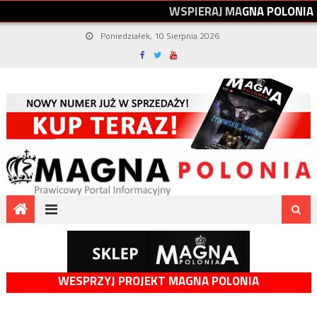
W
S
P
I
E
R
A
J
M
A
G
N
A
P
O
L
O
N
I
A
Poniedziałek, 10 Sierpnia 2026
WESPRZYJ PROJEKT MAGNA POLONIA