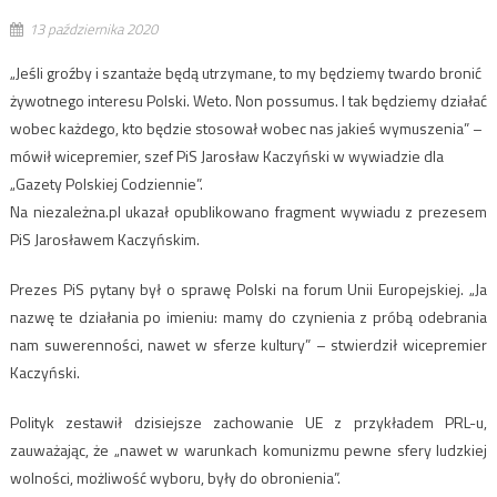
13 października 2020
„Jeśli groźby i szantaże będą utrzymane, to my będziemy twardo bronić
żywotnego interesu Polski. Weto. Non possumus. I tak będziemy działać
wobec każdego, kto będzie stosował wobec nas jakieś wymuszenia” –
mówił wicepremier, szef PiS Jarosław Kaczyński w wywiadzie dla
„Gazety Polskiej Codziennie”.
Na niezależna.pl ukazał opublikowano fragment wywiadu z prezesem
PiS Jarosławem Kaczyńskim.
Prezes PiS pytany był o sprawę Polski na forum Unii Europejskiej. „Ja
nazwę te działania po imieniu: mamy do czynienia z próbą odebrania
nam suwerenności, nawet w sferze kultury” – stwierdził wicepremier
Kaczyński.
Polityk zestawił dzisiejsze zachowanie UE z przykładem PRL-u,
zauważając, że „nawet w warunkach komunizmu pewne sfery ludzkiej
wolności, możliwość wyboru, były do obronienia”.