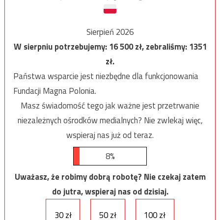
Sierpień 2026
W sierpniu potrzebujemy:
16 500
zł, zebraliśmy:
1351
zł.
Państwa wsparcie jest niezbędne dla funkcjonowania
Fundacji Magna Polonia.
Masz świadomość tego jak ważne jest przetrwanie
niezależnych ośrodków medialnych? Nie zwlekaj więc,
wspieraj nas już od teraz.
8%
Uważasz, że robimy dobrą robotę? Nie czekaj zatem
do jutra, wspieraj nas od dzisiaj.
30 zł
50 zł
100 zł