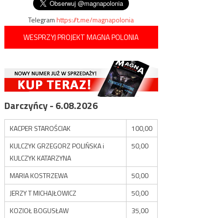
Telegram
https://t.me/magnapolonia
WESPRZYJ PROJEKT MAGNA POLONIA
Darczyńcy - 6.08.2026
KACPER STAROŚCIAK
100,00
KULCZYK GRZEGORZ POLIŃSKA i
50,00
KULCZYK KATARZYNA
MARIA KOSTRZEWA
50,00
JERZY T MICHAJŁOWICZ
50,00
KOZIOŁ BOGUSŁAW
35,00