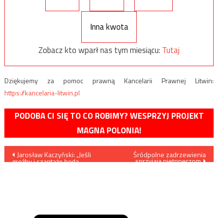
Inna kwota
Zobacz kto wparł nas tym miesiącu:
Tutaj
Dziękujemy za pomoc prawną Kancelarii Prawnej Litwin:
https://kancelaria-litwin.pl
PODOBA CI SIĘ TO CO ROBIMY? WESPRZYJ PROJEKT
MAGNA POLONIA!
Nawigacja
Jarosław Kaczyński: „Jeśli
Śródpolne zadrzewienia
sprzyjają nietoperzom
groźby i szantaże będą
wpisu
utrzymane, to my będziemy
twardo bronić żywotnego
interesu Polski. Weto. Non
possumus.”