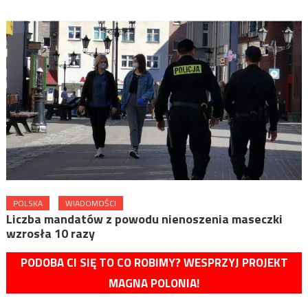
POLSKA
WIADOMOŚCI
Liczba mandatów z powodu nienoszenia maseczki
wzrosła 10 razy
PODOBA CI SIĘ TO CO ROBIMY? WESPRZYJ PROJEKT
MAGNA POLONIA!