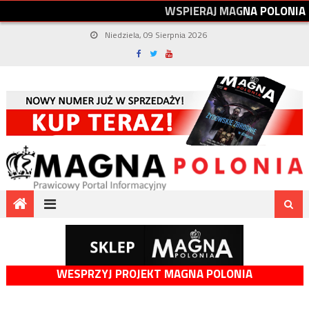
W
S
P
I
E
R
A
J
M
A
G
N
A
P
O
L
O
N
I
A
Niedziela, 09 Sierpnia 2026
WESPRZYJ PROJEKT MAGNA POLONIA