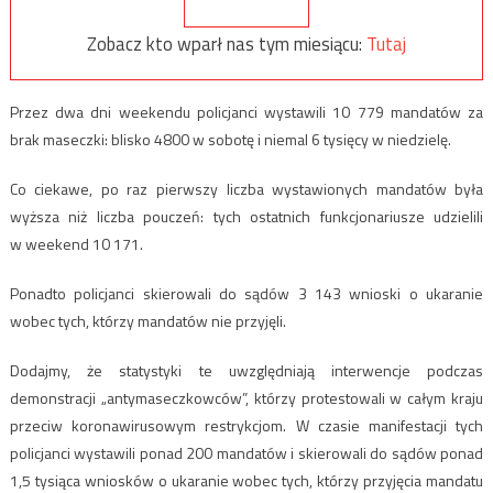
Zobacz kto wparł nas tym miesiącu:
Tutaj
Przez dwa dni weekendu policjanci wystawili 10 779 mandatów za
brak maseczki: blisko 4800 w sobotę i niemal 6 tysięcy w niedzielę.
Co ciekawe, po raz pierwszy liczba wystawionych mandatów była
wyższa niż liczba pouczeń: tych ostatnich funkcjonariusze udzielili
w weekend 10 171.
Ponadto policjanci skierowali do sądów 3 143 wnioski o ukaranie
wobec tych, którzy mandatów nie przyjęli.
Dodajmy, że statystyki te uwzględniają interwencje podczas
demonstracji „antymaseczkowców”, którzy protestowali w całym kraju
przeciw koronawirusowym restrykcjom. W czasie manifestacji tych
policjanci wystawili ponad 200 mandatów i skierowali do sądów ponad
1,5 tysiąca wniosków o ukaranie wobec tych, którzy przyjęcia mandatu