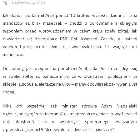
13 października 2020
Jak donosi portal rmf24.pl ponad 10-krotnie wzrosła dzienna liczba
mandatów za brak maseczek – chodzi o porównanie z ubiegłym
tygodniem przed wprowadzeniem w całym kraju strefy żółtej. Jak
dowiedział się dziennikarz RMF FM Krzysztof Zasada, w ostatni
weekend policjanci w całym kraju wystawili blisko 11 tysięcy takich
mandatów.
Od soboty, jak przypomina portal rmf24.pl, cała Polska znajduje się
w strefie żółtej, co oznacza m.in., że w przestrzeni publicznej – w
sklepie, autobusie, ale także na ulicy – mamy obowiązek zakrywania ust
i nosa.
Kilka dni wcześniej zaś minister zdrowia Adam Niedzielski
ogłosił „politykę ‘zero tolerancji’ dla nieprzestrzegania surowych zasad
dot. obostrzeń i zasad współżycia społecznego, związanych
z przestrzeganiem DDM: dezynfekcji, dystansu i maseczek”.