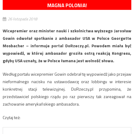
MAGNA POLONIA!
26 listopada 2018
Wicepremier oraz minister nauki i szkolnictwa wyższego Jarosław
Gowin odwołał spotkanie z ambasador USA w Polsce Georgette
Mosbacher – informuje portal DoRzeczy.pl. Powodem miała być
wypowiedź, w której ambasador groziła ostrą reakcją Kongresu,
gdyby USA uznały, że w Polsce łamana jest wolność słowa.
Według portalu wicepremier Gowin odebrał tę wypowiedź jako przejaw
nieformalnego nacisku na ustawodawcę oraz lobbingu w interesie
konkretnej stacji telewizyjnej. DoRzeczy.pl przypomina, że
przedstawiciel polskiego rządu po raz pierwszy tak zareagował na
zachowanie amerykańskiego ambasadora.
Czytaj też: