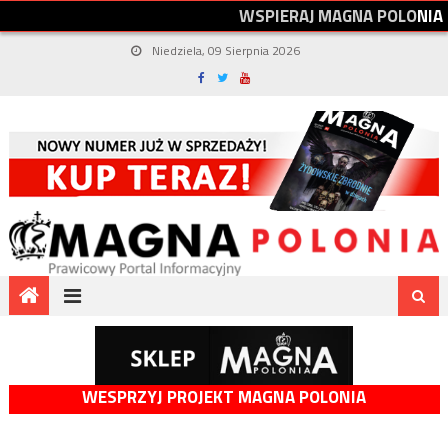
W
S
P
I
E
R
A
J
M
A
G
N
A
P
O
L
O
N
I
A
Niedziela, 09 Sierpnia 2026
WESPRZYJ PROJEKT MAGNA POLONIA