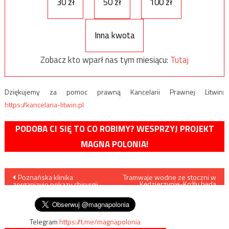
30 zł
50 zł
100 zł
Inna kwota
Zobacz kto wparł nas tym miesiącu:
Tutaj
Dziękujemy za pomoc prawną Kancelarii Prawnej Litwin:
https://kancelaria-litwin.pl
PODOBA CI SIĘ TO CO ROBIMY? WESPRZYJ PROJEKT
MAGNA POLONIA!
Nawigacja
Poznańska klinika
Tramwaje wodne ze stoczni w
Kędzierzynie-Koźlu będą
zorganizuje pokazy chirurgii
pływać w Kopenhadze
wpisu
on-line
Telegram
https://t.me/magnapolonia