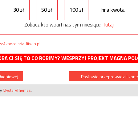
30 zł
50 zł
100 zł
Inna kwota
Zobacz kto wparł nas tym miesiącu:
Tutaj
s://kancelaria-litwin.pl
BA CI SIĘ TO CO ROBIMY? WESPRZYJ PROJEKT MAGNA POL
ołudniowej
Posłowie przeprowadzili kontr
by
MysteryThemes
.