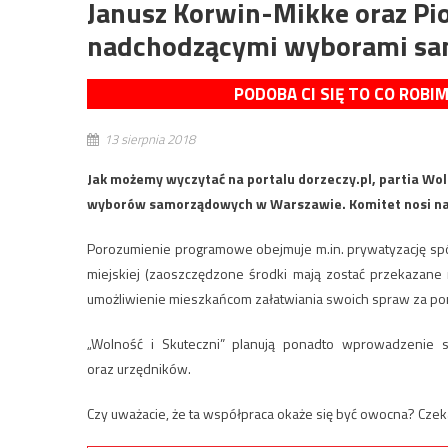
Janusz Korwin-Mikke oraz Pio
nadchodzącymi wyborami s
PODOBA CI SIĘ TO CO ROBI
13 sierpnia 2018
Jak możemy wyczytać na portalu dorzeczy.pl, partia Wo
wyborów samorządowych w Warszawie. Komitet nosi naz
Porozumienie programowe obejmuje m.in. prywatyzację spółek
miejskiej (zaoszczędzone środki mają zostać przekazane 
umożliwienie mieszkańcom załatwiania swoich spraw za po
„Wolność i Skuteczni” planują ponadto wprowadzenie sy
oraz urzędników.
Czy uważacie, że ta współpraca okaże się być owocna? Cz