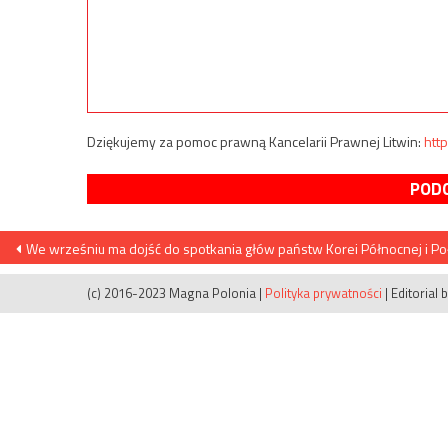
Dziękujemy za pomoc prawną Kancelarii Prawnej Litwin:
http
PODO
Nawigacja
We wrześniu ma dojść do spotkania głów państw Korei Północnej i P
wpisu
(c) 2016-2023 Magna Polonia
|
Polityka prywatności
|
Editorial 