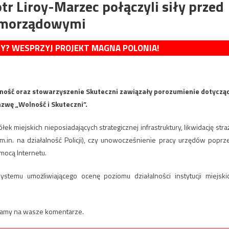
tr Liroy-Marzec połączyli siły przed
amorządowymi
MY? WESPRZYJ PROJEKT MAGNA POLONIA!
lność oraz stowarzyszenie Skuteczni zawiązały porozumienie dotyczą
wę „Wolność i Skuteczni”.
 miejskich nieposiadających strategicznej infrastruktury, likwidację stra
m.in. na działalność Policji), czy unowocześnienie pracy urzędów poprz
mocą Internetu.
stemu umożliwiającego ocenę poziomu działalności instytucji miejski
ekamy na wasze komentarze.