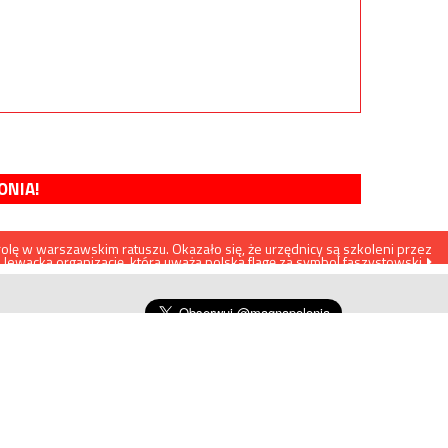
ONIA!
olę w warszawskim ratuszu. Okazało się, że urzędnicy są szkoleni przez
lewacką organizację, która uważa polską flagę za symbol faszystowski
Telegram
https://t.me/magnapolonia
WESPRZYJ PROJEKT MAGNA POLONIA