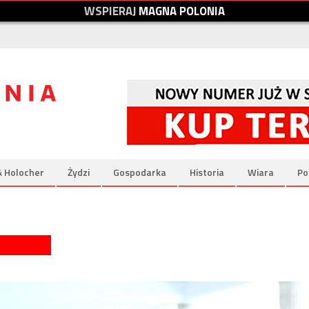
W
S
P
I
E
R
A
J
M
A
G
N
A
P
O
L
O
N
I
A
& Holocher
Żydzi
Gospodarka
Historia
Wiara
Po