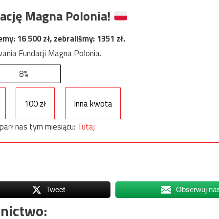
ację Magna Polonia!
jemy:
16 500
zł, zebraliśmy:
1351
zł.
ania Fundacji Magna Polonia.
8%
100 zł
Inna kwota
parł nas tym miesiącu:
Tutaj
Tweet
Obserwuj na
nictwo: