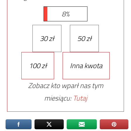
8%
30 zł
50 zł
100 zł
Inna kwota
Zobacz kto wparł nas tym
miesiącu:
Tutaj