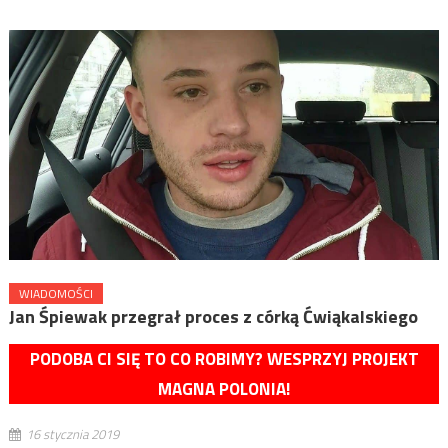
WIADOMOŚCI
Jan Śpiewak przegrał proces z córką Ćwiąkalskiego
PODOBA CI SIĘ TO CO ROBIMY? WESPRZYJ PROJEKT
MAGNA POLONIA!
16 stycznia 2019