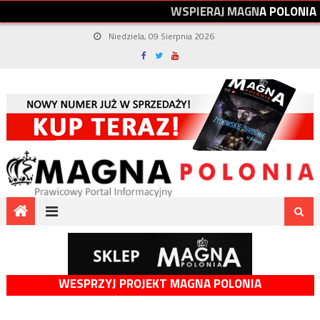
W
S
P
I
E
R
A
J
M
A
G
N
A
P
O
L
O
N
I
A
Niedziela, 09 Sierpnia 2026
WESPRZYJ PROJEKT MAGNA POLONIA