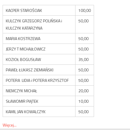
KACPER STAROŚCIAK
100,00
KULCZYK GRZEGORZ POLIŃSKA i
50,00
KULCZYK KATARZYNA
MARIA KOSTRZEWA
50,00
JERZY T MICHAJŁOWICZ
50,00
KOZIOŁ BOGUSŁAW
35,00
PAWEŁ ŁUKASZ ZIEMIAŃSKI
50,00
POTERA LIDIA i POTERA KRZYSZTOF
50,00
NIEMCZYK MICHAŁ
20,00
SŁAWOMIR PIĄTEK
10,00
KAMIL JAN KOWALCZYK
50,00
Więcej...