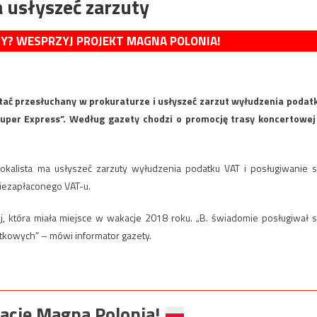
 usłyszeć zarzuty
MY? WESPRZYJ PROJEKT MAGNA POLONIA!
stać przesłuchany w prokuraturze i usłyszeć zarzut wyłudzenia podat
Super Express”. Według gazety chodzi o promocję trasy koncertowej
okalista ma usłyszeć zarzuty wyłudzenia podatku VAT i posługiwanie s
 niezapłaconego VAT-u.
j, która miała miejsce w wakacje 2018 roku. „B. świadomie posługiwał s
tkowych” – mówi informator gazety.
ację Magna Polonia!