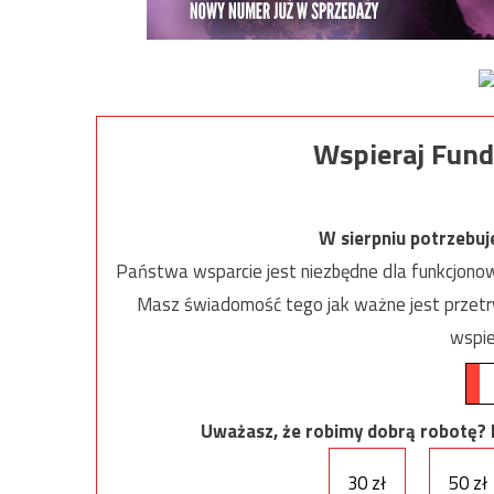
Wspieraj Fund
W sierpniu potrzebu
Państwa wsparcie jest niezbędne dla funkcjonow
Masz świadomość tego jak ważne jest przetrw
wspie
Uważasz, że robimy dobrą robotę? Ni
30 zł
50 zł