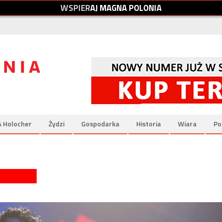
W
S
P
I
E
R
A
J
M
A
G
N
A
P
O
L
O
N
I
A
& Holocher
Żydzi
Gospodarka
Historia
Wiara
Po