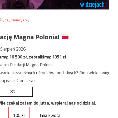
ację Magna Polonia!
Sierpień 2026
jemy:
16 500
zł, zebraliśmy:
1351
zł.
ania Fundacji Magna Polonia.
anie niezależnych ośrodków medialnych? Nie zwlekaj więc,
raj nas już od teraz.
8%
e czekaj zatem do jutra, wspieraj nas od dzisiaj.
100 zł
Inna kwota