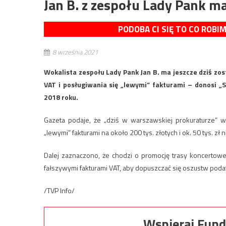
Jan B. z zespołu Lady Pank ma
PODOBA CI SIĘ TO CO ROBI
8 września 2021
Wokalista zespołu Lady Pank Jan B. ma jeszcze dziś zo
VAT i posługiwania się „lewymi” fakturami – donosi „
2018 roku.
Gazeta podaje, że „dziś w warszawskiej prokuraturze” w
„lewymi” fakturami na około 200 tys. złotych i ok. 50 tys. zł
Dalej zaznaczono, że chodzi o promocję trasy koncertowe
fałszywymi fakturami VAT, aby dopuszczać się oszustw poda
/TVP Info/
Wspieraj Fund