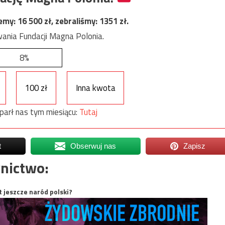
jemy:
16 500
zł, zebraliśmy:
1351
zł.
ania Fundacji Magna Polonia.
8%
100 zł
Inna kwota
parł nas tym miesiącu:
Tutaj
t
Obserwuj nas
Zapisz
nictwo:
t jeszcze naród polski?