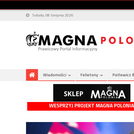
Sobota, 08 Sierpnia 2026
Wiadomości
Felietony
Patlewicz 
WESPRZYJ PROJEKT MAGNA POLONIA