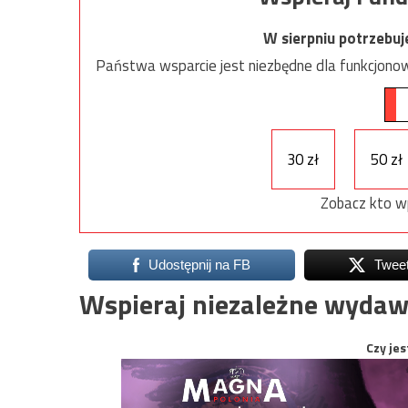
W sierpniu potrzebu
Państwa wsparcie jest niezbędne dla funkcjonow
30 zł
50 zł
Zobacz kto w
Udostępnij na FB
Twee
Wspieraj niezależne wydaw
Czy jes