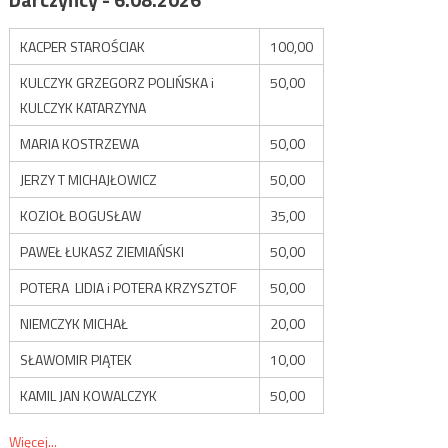
KACPER STAROŚCIAK
100,00
KULCZYK GRZEGORZ POLIŃSKA i
50,00
KULCZYK KATARZYNA
MARIA KOSTRZEWA
50,00
JERZY T MICHAJŁOWICZ
50,00
KOZIOŁ BOGUSŁAW
35,00
PAWEŁ ŁUKASZ ZIEMIAŃSKI
50,00
POTERA LIDIA i POTERA KRZYSZTOF
50,00
NIEMCZYK MICHAŁ
20,00
SŁAWOMIR PIĄTEK
10,00
KAMIL JAN KOWALCZYK
50,00
Więcej...