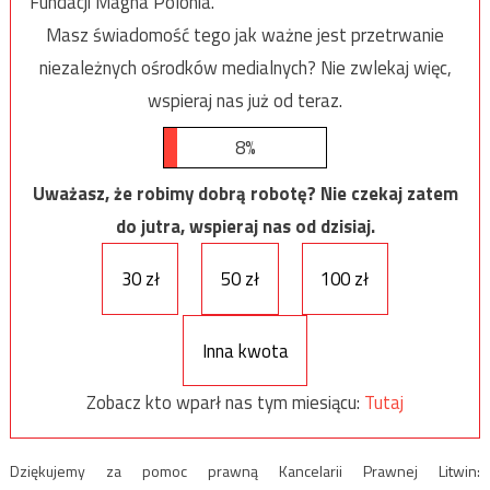
Fundacji Magna Polonia.
Masz świadomość tego jak ważne jest przetrwanie
niezależnych ośrodków medialnych? Nie zwlekaj więc,
wspieraj nas już od teraz.
8%
Uważasz, że robimy dobrą robotę? Nie czekaj zatem
do jutra, wspieraj nas od dzisiaj.
30 zł
50 zł
100 zł
Inna kwota
Zobacz kto wparł nas tym miesiącu:
Tutaj
Dziękujemy za pomoc prawną Kancelarii Prawnej Litwin: