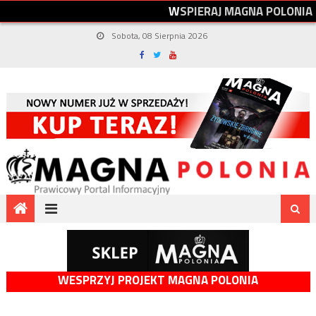
W
S
P
I
E
R
A
J
M
A
G
N
A
P
O
L
O
N
I
A
Sobota, 08 Sierpnia 2026
WESPRZYJ PROJEKT MAGNA POLONIA