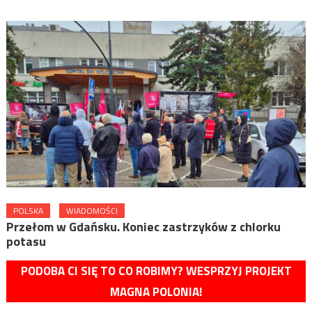
POLSKA
WIADOMOŚCI
Przełom w Gdańsku. Koniec zastrzyków z chlorku
potasu
PODOBA CI SIĘ TO CO ROBIMY? WESPRZYJ PROJEKT
MAGNA POLONIA!