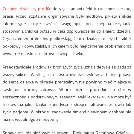
Zdaniem działaczy pro-life
decyzja stanowi efekt ich wielomiesięcznej
presji. Przed szpitalem organizowane były modlitwy, pikiety i akcje
informacyjne mające zwrócić uwagę opinii publicznej na przypadki
stosowania chlorku potasu w celu doprowadzenia do śmierci dziecka.
Organizatorzy protestów podkreślają, że ich działania miały charakter
pokojowy i obywatelski, a ich celem było nagłośnienie problemu oraz
wywarcie nacisku na kierownictwo placówki.
Przedstawiciele środowisk broniących życia uznają decyzję zarządu za
ważny sukces. Według nich stosowanie zastrzyków z chlorku potasu
do serca dziecka w okresie prenatalnym nie powinno mieć miejsca w
systemie ochrony zdrowia. W ich ocenie procedura ta stoi w
sprzeczności z podstawowymi zasadami etyki lekarskiej i nie może być
traktowana jako działanie medyczne służące ratowaniu zdrowia lub
życia pacjenta. W skrócie: zadawanie śmierci niewinnym osobom nie
ma nic wspólnego z medycyną.
Sprawa ma również wymiar prawny. Prokuratura Rejonowa Gdańsk-