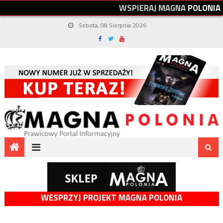
W
S
P
I
E
R
A
J
M
A
G
N
A
P
O
L
O
N
I
A
Sobota, 08 Sierpnia 2026
WESPRZYJ PROJEKT MAGNA POLONIA