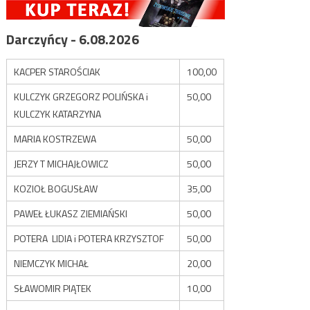
Darczyńcy - 6.08.2026
KACPER STAROŚCIAK
100,00
KULCZYK GRZEGORZ POLIŃSKA i
50,00
KULCZYK KATARZYNA
MARIA KOSTRZEWA
50,00
JERZY T MICHAJŁOWICZ
50,00
KOZIOŁ BOGUSŁAW
35,00
PAWEŁ ŁUKASZ ZIEMIAŃSKI
50,00
POTERA LIDIA i POTERA KRZYSZTOF
50,00
NIEMCZYK MICHAŁ
20,00
SŁAWOMIR PIĄTEK
10,00