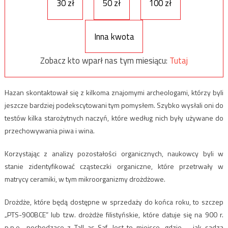
30 zł
50 zł
100 zł
Inna kwota
Zobacz kto wparł nas tym miesiącu:
Tutaj
Hazan skontaktował się z kilkoma znajomymi archeologami, którzy byli
jeszcze bardziej podekscytowani tym pomysłem. Szybko wysłali oni do
testów kilka starożytnych naczyń, które według nich były używane do
przechowywania piwa i wina.
Korzystając z analizy pozostałości organicznych, naukowcy byli w
stanie zidentyfikować cząsteczki organiczne, które przetrwały w
matrycy ceramiki, w tym mikroorganizmy drożdżowe.
Drożdże, które będą dostępne w sprzedaży do końca roku, to szczep
„PTS-900BCE” lub tzw. drożdże filistyńskie, które datuje się na 900 r.
p.n.e., pochodzące z Tall as-Saf. Jest to miejsce, gdzie – jak sądzą