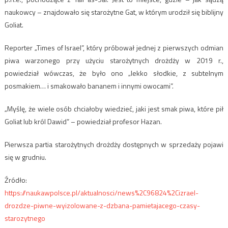
naukowcy – znajdowało się starożytne Gat, w którym urodził się biblijny
Goliat.
Reporter „Times of Israel”, który próbował jednej z pierwszych odmian
piwa warzonego przy użyciu starożytnych drożdży w 2019 r.,
powiedział wówczas, że było ono „lekko słodkie, z subtelnym
posmakiem… i smakowało bananem i innymi owocami”.
„Myślę, że wiele osób chciałoby wiedzieć, jaki jest smak piwa, które pił
Goliat lub król Dawid” – powiedział profesor Hazan.
Pierwsza partia starożytnych drożdży dostępnych w sprzedaży pojawi
się w grudniu.
Źródło:
https://naukawpolsce.pl/aktualnosci/news%2C96824%2Cizrael-
drozdze-piwne-wyizolowane-z-dzbana-pamietajacego-czasy-
starozytnego