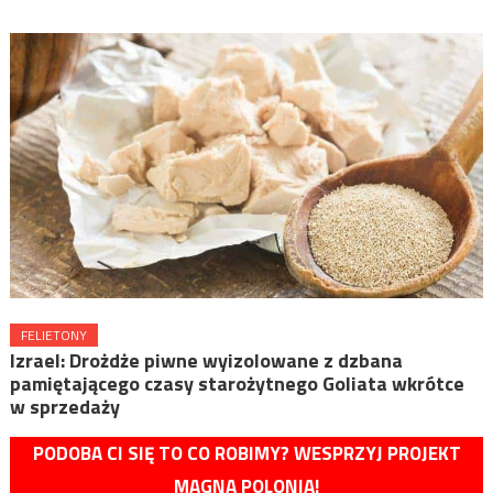
FELIETONY
Izrael: Drożdże piwne wyizolowane z dzbana
pamiętającego czasy starożytnego Goliata wkrótce
w sprzedaży
PODOBA CI SIĘ TO CO ROBIMY? WESPRZYJ PROJEKT
MAGNA POLONIA!