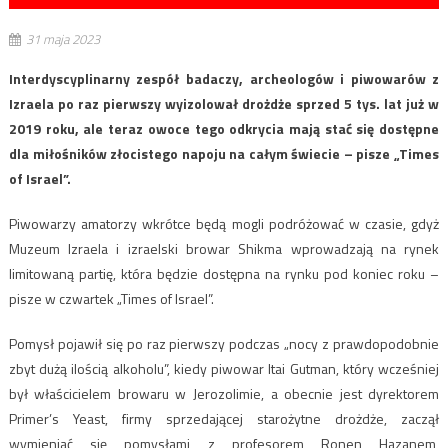
31 maja 2023
Interdyscyplinarny zespół badaczy, archeologów i piwowarów z
Izraela po raz pierwszy wyizolował drożdże sprzed 5 tys. lat już w
2019 roku, ale teraz owoce tego odkrycia mają stać się dostępne
dla miłośników złocistego napoju na całym świecie – pisze „Times
of Israel”.
Piwowarzy amatorzy wkrótce będą mogli podróżować w czasie, gdyż
Muzeum Izraela i izraelski browar Shikma wprowadzają na rynek
limitowaną partię, która będzie dostępna na rynku pod koniec roku –
pisze w czwartek „Times of Israel”.
Pomysł pojawił się po raz pierwszy podczas „nocy z prawdopodobnie
zbyt dużą ilością alkoholu”, kiedy piwowar Itai Gutman, który wcześniej
był właścicielem browaru w Jerozolimie, a obecnie jest dyrektorem
Primer’s Yeast, firmy sprzedającej starożytne drożdże, zaczął
wymieniać się pomysłami z profesorem Ronen Hazanem,