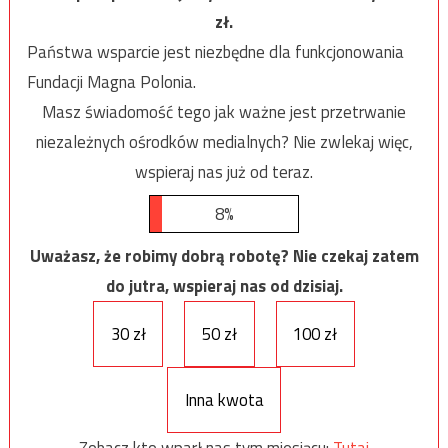
zł.
Państwa wsparcie jest niezbędne dla funkcjonowania
Fundacji Magna Polonia.
Masz świadomość tego jak ważne jest przetrwanie
niezależnych ośrodków medialnych? Nie zwlekaj więc,
wspieraj nas już od teraz.
8%
Uważasz, że robimy dobrą robotę? Nie czekaj zatem
do jutra, wspieraj nas od dzisiaj.
30 zł
50 zł
100 zł
Inna kwota
Zobacz kto wparł nas tym miesiącu:
Tutaj