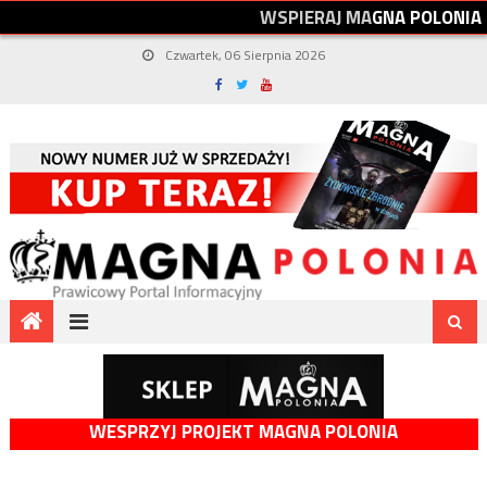
W
S
P
I
E
R
A
J
M
A
G
N
A
P
O
L
O
N
I
A
Czwartek, 06 Sierpnia 2026
WESPRZYJ PROJEKT MAGNA POLONIA