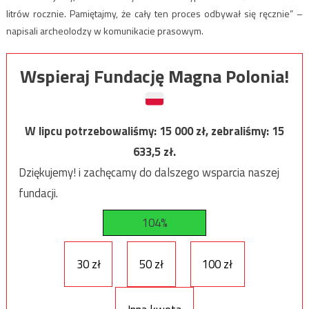
litrów rocznie. Pamiętajmy, że cały ten proces odbywał się ręcznie” –
napisali archeolodzy w komunikacie prasowym.
Wspieraj Fundację Magna Polonia!
W lipcu potrzebowaliśmy:
15 000
zł, zebraliśmy:
15
633,5
zł.
Dziękujemy! i zachęcamy do dalszego wsparcia naszej
fundacji.
104%
30 zł
50 zł
100 zł