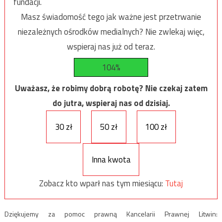
fundacji.
Masz świadomość tego jak ważne jest przetrwanie
niezależnych ośrodków medialnych? Nie zwlekaj więc,
wspieraj nas już od teraz.
104%
Uważasz, że robimy dobrą robotę? Nie czekaj zatem
do jutra, wspieraj nas od dzisiaj.
30 zł
50 zł
100 zł
Inna kwota
Zobacz kto wparł nas tym miesiącu:
Tutaj
Dziękujemy za pomoc prawną Kancelarii Prawnej Litwin: