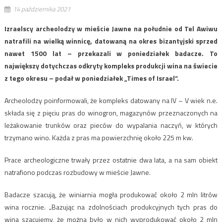
14 października 2021
Izraelscy archeolodzy w mieście Jawne na południe od Tel Awiwu
natrafili na wielką winnicę, datowaną na okres bizantyjski sprzed
nawet 1500 lat – przekazali w poniedziałek badacze. To
największy dotychczas odkryty kompleks produkcji wina na świecie
z tego okresu – podał w poniedziałek „Times of Israel”.
Archeolodzy poinformowali, że kompleks datowany na IV – V wiek n.e.
składa się z pięciu pras do winogron, magazynów przeznaczonych na
leżakowanie trunków oraz pieców do wypalania naczyń, w których
trzymano wino. Każda z pras ma powierzchnię około 225 m kw.
Prace archeologiczne trwały przez ostatnie dwa lata, a na sam obiekt
natrafiono podczas rozbudowy w mieście Jawne.
Badacze szacują, że winiarnia mogła produkować około 2 mln litrów
wina rocznie. „Bazując na zdolnościach produkcyjnych tych pras do
wina szacujemy, że można było w nich wyprodukować około 2 mln