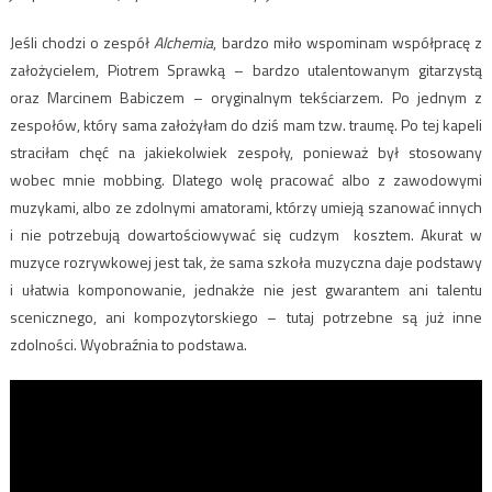
Jeśli chodzi o zespół
Alchemia
, bardzo miło wspominam współpracę z
założycielem, Piotrem Sprawką – bardzo utalentowanym gitarzystą
oraz Marcinem Babiczem – oryginalnym tekściarzem. Po jednym z
zespołów, który sama założyłam do dziś mam tzw. traumę. Po tej kapeli
straciłam chęć na jakiekolwiek zespoły, ponieważ był stosowany
wobec mnie mobbing. Dlatego wolę pracować albo z zawodowymi
muzykami, albo ze zdolnymi amatorami, którzy umieją szanować innych
i nie potrzebują dowartościowywać się cudzym kosztem. Akurat w
muzyce rozrywkowej jest tak, że sama szkoła muzyczna daje podstawy
i ułatwia komponowanie, jednakże nie jest gwarantem ani talentu
scenicznego, ani kompozytorskiego – tutaj potrzebne są już inne
zdolności. Wyobraźnia to podstawa.