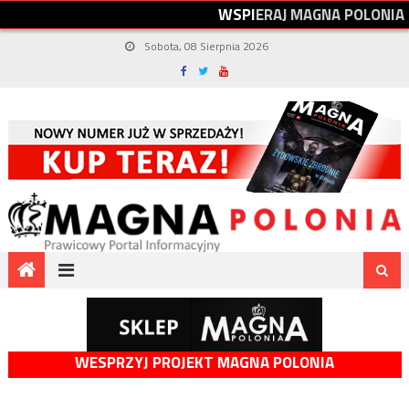
W
S
P
I
E
R
A
J
M
A
G
N
A
P
O
L
O
N
I
A
Sobota, 08 Sierpnia 2026
WESPRZYJ PROJEKT MAGNA POLONIA