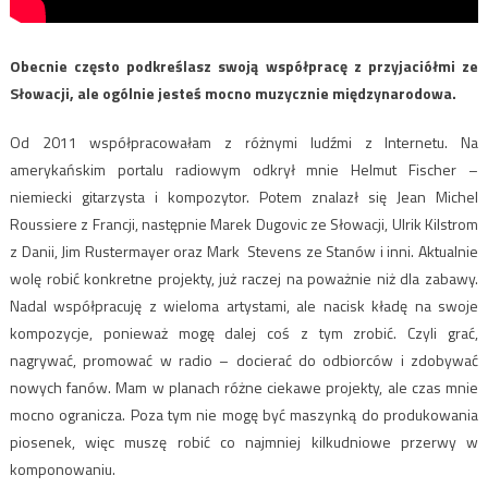
Obecnie często podkreślasz swoją współpracę z przyjaciółmi ze
Słowacji, ale ogólnie jesteś mocno muzycznie międzynarodowa.
Od 2011 współpracowałam z różnymi ludźmi z Internetu. Na
amerykańskim portalu radiowym odkrył mnie Helmut Fischer –
niemiecki gitarzysta i kompozytor. Potem znalazł się Jean Michel
Roussiere z Francji, następnie Marek Dugovic ze Słowacji, Ulrik Kilstrom
z Danii, Jim Rustermayer oraz Mark Stevens ze Stanów i inni. Aktualnie
wolę robić konkretne projekty, już raczej na poważnie niż dla zabawy.
Nadal współpracuję z wieloma artystami, ale nacisk kładę na swoje
kompozycje, ponieważ mogę dalej coś z tym zrobić. Czyli grać,
nagrywać, promować w radio – docierać do odbiorców i zdobywać
nowych fanów. Mam w planach różne ciekawe projekty, ale czas mnie
mocno ogranicza. Poza tym nie mogę być maszynką do produkowania
piosenek, więc muszę robić co najmniej kilkudniowe przerwy w
komponowaniu.