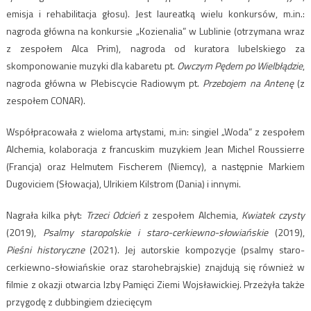
emisja i rehabilitacja głosu). Jest laureatką wielu konkursów, m.in.:
nagroda główna na konkursie „Kozienalia” w Lublinie (otrzymana wraz
z zespołem Alca Prim), nagroda od kuratora lubelskiego za
skomponowanie muzyki dla kabaretu pt.
Owczym Pędem po Wielbłądzie
,
nagroda główna w Plebiscycie Radiowym pt.
Przebojem na Antenę
(z
zespołem CONAR).
Współpracowała z wieloma artystami, m.in: singiel „Woda” z zespołem
Alchemia, kolaboracja z francuskim muzykiem Jean Michel Roussierre
(Francja) oraz Helmutem Fischerem (Niemcy), a następnie Markiem
Dugoviciem (Słowacja), Ulrikiem Kilstrom (Dania) i innymi.
Nagrała kilka płyt:
Trzeci Odcień
z zespołem Alchemia,
Kwiatek czysty
(2019),
Psalmy staropolskie i staro-cerkiewno-słowiańskie
(2019),
Pieśni historyczne
(2021). Jej autorskie kompozycje (psalmy staro-
cerkiewno-słowiańskie oraz starohebrajskie) znajdują się również w
filmie z okazji otwarcia Izby Pamięci Ziemi Wojsławickiej. Przeżyła także
przygodę z dubbingiem dziecięcym