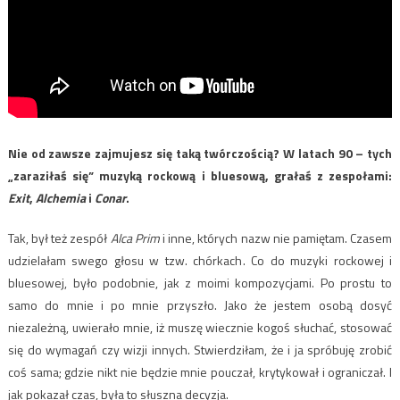
Nie od zawsze zajmujesz się taką twórczością? W latach 90 – tych
„zaraziłaś się” muzyką rockową i bluesową, grałaś z zespołami:
Exit
,
Alchemia
i
Conar
.
Tak, był też zespół
Alca Prim
i inne, których nazw nie pamiętam. Czasem
udzielałam swego głosu w tzw. chórkach. Co do muzyki rockowej i
bluesowej, było podobnie, jak z moimi kompozycjami. Po prostu to
samo do mnie i po mnie przyszło. Jako że jestem osobą dosyć
niezależną, uwierało mnie, iż muszę wiecznie kogoś słuchać, stosować
się do wymagań czy wizji innych. Stwierdziłam, że i ja spróbuję zrobić
coś sama; gdzie nikt nie będzie mnie pouczał, krytykował i ograniczał. I
jak pokazał czas, była to słuszna decyzja.