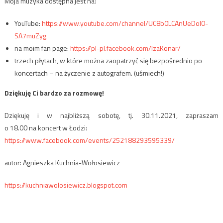
Moja muzyka dostępna jest na:
YouTube:
https://www.youtube.com/channel/UC8b0LCAnUeDoI0-
SA7muZyg
na moim fan page:
https://pl-pl.facebook.com/IzaKonar/
trzech płytach, w które można zaopatrzyć się bezpośrednio po
koncertach – na życzenie z autografem. (uśmiech!)
Dziękuję Ci bardzo za rozmowę!
Dziękuję i w najbliższą sobotę, tj. 30.11.2021, zapraszam
o 18.00 na koncert w Łodzi:
https://www.facebook.com/events/252188293595339/
autor: Agnieszka Kuchnia-Wołosiewicz
https://kuchniawolosiewicz.blogspot.com