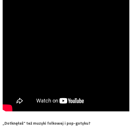
„Dotknęłaś” też muzyki folkowej i pop-gotyku?