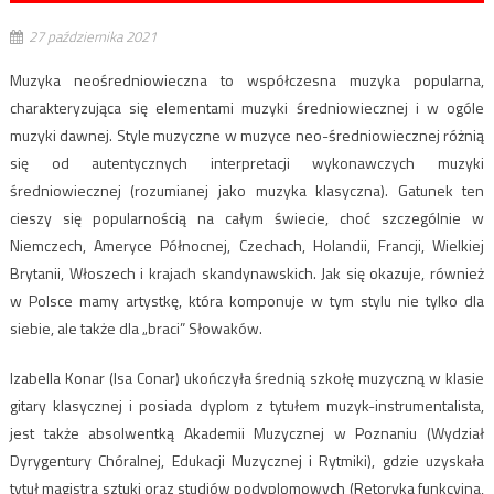
27 października 2021
Muzyka neośredniowieczna to współczesna muzyka popularna,
charakteryzująca się elementami muzyki średniowiecznej i w ogóle
muzyki dawnej. Style muzyczne w muzyce neo-średniowiecznej różnią
się od autentycznych interpretacji wykonawczych muzyki
średniowiecznej (rozumianej jako muzyka klasyczna). Gatunek ten
cieszy się popularnością na całym świecie, choć szczególnie w
Niemczech, Ameryce Północnej, Czechach, Holandii, Francji, Wielkiej
Brytanii, Włoszech i krajach skandynawskich. Jak się okazuje, również
w Polsce mamy artystkę, która komponuje w tym stylu nie tylko dla
siebie, ale także dla „braci” Słowaków.
Izabella Konar (Isa Conar) ukończyła średnią szkołę muzyczną w klasie
gitary klasycznej i posiada dyplom z tytułem muzyk-instrumentalista,
jest także absolwentką Akademii Muzycznej w Poznaniu (Wydział
Dyrygentury Chóralnej, Edukacji Muzycznej i Rytmiki), gdzie uzyskała
tytuł magistra sztuki oraz studiów podyplomowych (Retoryka funkcyjna,