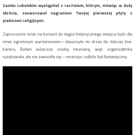
Zamku Lubelskim wystąpiłaś z recitalem, którym, mówiąc w duży
skrócie, zaowocował nagraniem Twojej pierwszej płyty z
pieśniami religijnymi.
Zaproszenie mnie na koncert do tegoż historycznego miejsca było dla
mnie ogromnym wyróżnieniem i otworzyło mi drzwi do dalszej tzw.
kariery. Byłam wówczas osobą nieznaną, więc organizatorka
ryzykowała, ale nie zawiodła się – recenzje i odbiór był fantastyczny.