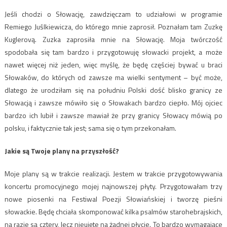
Jeśli chodzi o Słowację, zawdzięczam to udziałowi w programie
Remiego Juślkiewicza, do którego mnie zaprosił. Poznałam tam Zuzkę
Kuglerovą. Zuzka zaprosiła mnie na Słowację. Moja twórczość
spodobała się tam bardzo i przygotowuję słowacki projekt, a może
nawet więcej niż jeden, więc myślę, że będę częściej bywać u braci
Słowaków, do których od zawsze ma wielki sentyment – być może,
dlatego że urodziłam się na południu Polski dość blisko granicy ze
Słowacją i zawsze mówiło się o Słowakach bardzo ciepło. Mój ojciec
bardzo ich lubił i zawsze mawiał że przy granicy Słowacy mówią po
polsku, i faktycznie tak jest; sama się o tym przekonałam.
Jakie są Twoje plany na przyszłość?
Moje plany są w trakcie realizacji. Jestem w trakcie przygotowywania
koncertu promocyjnego mojej najnowszej płyty. Przygotowałam trzy
nowe piosenki na Festiwal Poezji Słowiańskiej i tworzę pieśni
słowackie. Będę chciała skomponować kilka psalmów starohebrajskich,
na razie są cztery, lecz nieujęte na żadnej płycie. To bardzo wymagające