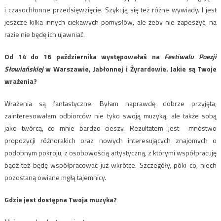
i czasochłonne przedsięwzięcie. Szykują się też różne wywiady. I jest
jeszcze kilka innych ciekawych pomysłów, ale żeby nie zapeszyć, na
razie nie będę ich ujawniać.
Od 14 do 16 października występowałaś na
Festiwalu Poezji
Słowiańskiej
w Warszawie, Jabłonnej i Żyrardowie. Jakie są Twoje
wrażenia?
Wrażenia są fantastyczne. Byłam naprawdę dobrze przyjęta,
zainteresowałam odbiorców nie tyko swoją muzyką, ale także sobą
jako twórcą, co mnie bardzo cieszy. Rezultatem jest mnóstwo
propozycji różnorakich oraz nowych interesujących znajomych o
podobnym pokroju, z osobowością artystyczną, z którymi współpracuję
bądź też będę współpracować już wkrótce. Szczegóły, póki co, niech
pozostaną owiane mgłą tajemnicy.
Gdzie jest dostępna Twoja muzyka?