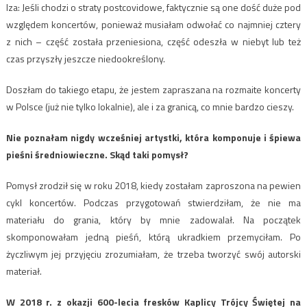
Iza: Jeśli chodzi o straty postcovidowe, faktycznie są one dość duże pod
względem koncertów, ponieważ musiałam odwołać co najmniej cztery
z nich – część została przeniesiona, część odeszła w niebyt lub też
czas przyszły jeszcze niedookreślony.
Doszłam do takiego etapu, że jestem zapraszana na rozmaite koncerty
w Polsce (już nie tylko lokalnie), ale i za granicą, co mnie bardzo cieszy.
Nie poznałam nigdy wcześniej artystki, która komponuje i śpiewa
pieśni średniowieczne. Skąd taki pomysł?
Pomysł zrodził się w roku 2018, kiedy zostałam zaproszona na pewien
cykl koncertów. Podczas przygotowań stwierdziłam, że nie ma
materiału do grania, który by mnie zadowalał. Na początek
skomponowałam jedną pieśń, którą ukradkiem przemyciłam. Po
życzliwym jej przyjęciu zrozumiałam, że trzeba tworzyć swój autorski
materiał.
W 2018 r. z okazji 600-lecia fresków Kaplicy Trójcy Świętej na