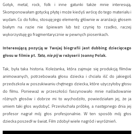
Gotyk, metal, rock, folk i inne gatunki także mnie interesują.
Skomponowałam gotycką płytę i może kiedyś wrócę do tego materiału i
wydam. Co do folku, stosuję jego elementy głównie w aranżacji; głosem
białym na razie nie śpiewam lub też czynię to rzadko, raczej
wykorzystuję go fragmentarycznie w pewnych piosenkach.
Interesującą pozycją w Twojej biografii jest dubbing dziecięcego
głosu w filmie pt.
Tato, nie pij
w reżyserii Joanny Polak.
Tak, była taka historia. Koleżanka, która zajmuje się produkcją filmów
animowanych, potrzebowała głosu dziecka i chciała iść do jakiegoś
przedszkola w poszukiwaniu chętnego dziecka, które użyczyłoby głosu
do filmu. Ponieważ w przeszłości fascynowało mnie naśladowanie
różnych głosów i dobrze mi to wychodziło, powiedziałam jej, że ja
umiem taki głos wydobyć. Przesłuchała próbkę, a następnego dnia jej
profesor nagrał mój głos profesjonalnie. W ten sposób mój głos
dziecka poszedł w świat. Film zdobył wiele nagród i wyróżnień.