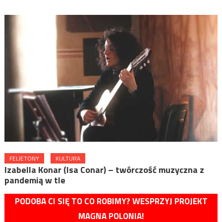
FELIETONY
KULTURA
Izabella Konar (Isa Conar) – twórczość muzyczna z
pandemią w tle
PODOBA CI SIĘ TO CO ROBIMY? WESPRZYJ PROJEKT
MAGNA POLONIA!