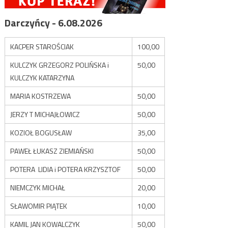
Darczyńcy - 6.08.2026
KACPER STAROŚCIAK
100,00
KULCZYK GRZEGORZ POLIŃSKA i
50,00
KULCZYK KATARZYNA
MARIA KOSTRZEWA
50,00
JERZY T MICHAJŁOWICZ
50,00
KOZIOŁ BOGUSŁAW
35,00
PAWEŁ ŁUKASZ ZIEMIAŃSKI
50,00
POTERA LIDIA i POTERA KRZYSZTOF
50,00
NIEMCZYK MICHAŁ
20,00
SŁAWOMIR PIĄTEK
10,00
KAMIL JAN KOWALCZYK
50,00