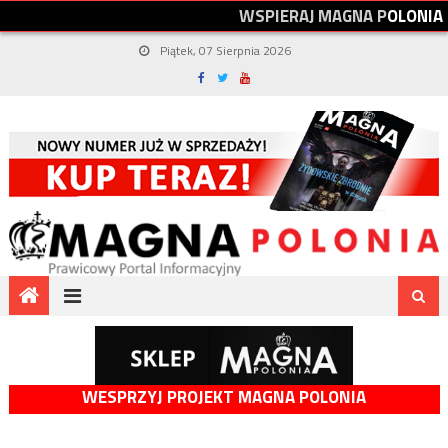
W
S
P
I
E
R
A
J
M
A
G
N
A
P
O
L
O
N
I
A
Piątek, 07 Sierpnia 2026
WESPRZYJ PROJEKT MAGNA POLONIA