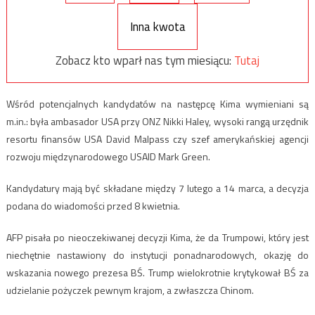
Inna kwota
Zobacz kto wparł nas tym miesiącu:
Tutaj
Wśród potencjalnych kandydatów na następcę Kima wymieniani są
m.in.: była ambasador USA przy ONZ Nikki Haley, wysoki rangą urzędnik
resortu finansów USA David Malpass czy szef amerykańskiej agencji
rozwoju międzynarodowego USAID Mark Green.
Kandydatury mają być składane między 7 lutego a 14 marca, a decyzja
podana do wiadomości przed 8 kwietnia.
AFP pisała po nieoczekiwanej decyzji Kima, że da Trumpowi, który jest
niechętnie nastawiony do instytucji ponadnarodowych, okazję do
wskazania nowego prezesa BŚ. Trump wielokrotnie krytykował BŚ za
udzielanie pożyczek pewnym krajom, a zwłaszcza Chinom.