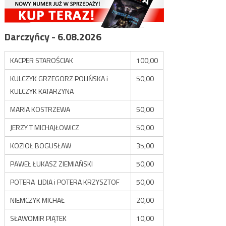
Darczyńcy - 6.08.2026
KACPER STAROŚCIAK
100,00
KULCZYK GRZEGORZ POLIŃSKA i
50,00
KULCZYK KATARZYNA
MARIA KOSTRZEWA
50,00
JERZY T MICHAJŁOWICZ
50,00
KOZIOŁ BOGUSŁAW
35,00
PAWEŁ ŁUKASZ ZIEMIAŃSKI
50,00
POTERA LIDIA i POTERA KRZYSZTOF
50,00
NIEMCZYK MICHAŁ
20,00
SŁAWOMIR PIĄTEK
10,00