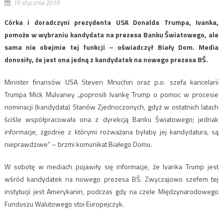
15 stycznia 2019
Córka i doradczyni prezydenta USA Donalda Trumpa, Ivanka,
pomoże w wybraniu kandydata na prezesa Banku Światowego, ale
sama nie obejmie tej funkcji – oświadczył Biały Dom. Media
donosiły, że jest ona jedną z kandydatek na nowego prezesa BŚ.
Minister finansów USA Steven Mnuchin oraz p.o. szefa kancelarii
Trumpa Mick Mulvaney „poprosili Ivankę Trump o pomoc w procesie
nominacji (kandydata) Stanów Zjednoczonych, gdyż w ostatnich latach
ściśle współpracowała ona z dyrekcją Banku Światowego; jednak
informacje, zgodnie z którymi rozważana byłaby jej kandydatura, są
nieprawdziwe” – brzmi komunikat Białego Domu.
W sobotę w mediach pojawiły się informacje, że Ivanka Trump jest
wśród kandydatek na nowego prezesa BŚ. Zwyczajowo szefem tej
instytucji jest Amerykanin, podczas gdy na czele Międzynarodowego
Funduszu Walutowego stoi Europejczyk.