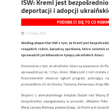
ISW: Kreml jest bezpośredni
deportacji i adopcji ukraiński
PODOBA CI SIĘ TO CO ROBI
17 lutego 2023
Według ekspertów ISW o tym, że Kreml jest bezpośrednio
rosyjskich rodzin, świadczy spotkanie, które ostatnio o
uprowadzili już kilkanaście tysięcy ukraińskich dzieci.
Doniesienia o tym, że ukraińskie dzieci są wywożone do Rosj
uprowadzili już ok. 13 tys. dzieci. Większość z nich została 
Krasnodarskim otwarcie ogłosił program, polecający 
przesiedleniu ich do Irkucka, Tiumenia, Kemerowa i Kraju Ałt
Eksperci z amerykańskiego Instytutu Badań nad Wojną (IS
bezpośrednio zaangażowany w proceder. „Władimir Putin s
Marią Lwową-Bełową, potwierdzając, że Kreml jest bezpośre