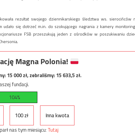
ikowała rezultat swojego dziennikarskiego śledztwa ws. sierocińców 
udało się dotrzeć m.in. do szokującego nagrania z kamery monitoring
unkcjonariusze FSB przeszukują jeden z ośrodków w poszukiwaniu dziec
Chersonia.
ację Magna Polonia!
my:
15 000
zł, zebraliśmy:
15 633,5
zł.
szej fundacji.
104%
100 zł
Inna kwota
parł nas tym miesiącu:
Tutaj