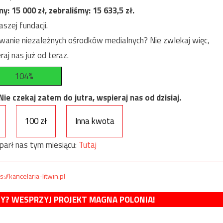
my:
15 000
zł, zebraliśmy:
15 633,5
zł.
szej fundacji.
anie niezależnych ośrodków medialnych? Nie zwlekaj więc,
raj nas już od teraz.
104%
e czekaj zatem do jutra, wspieraj nas od dzisiaj.
100 zł
Inna kwota
parł nas tym miesiącu:
Tutaj
s://kancelaria-litwin.pl
MY? WESPRZYJ PROJEKT MAGNA POLONIA!