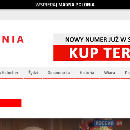
W
S
P
I
E
R
A
J
M
A
G
N
A
P
O
L
O
N
I
A
& Holocher
Żydzi
Gospodarka
Historia
Wiara
Po