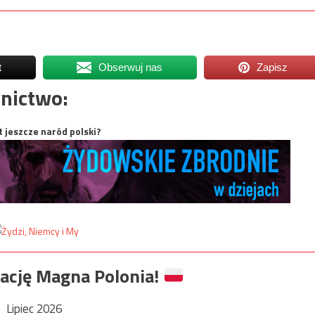
t
Obserwuj nas
Zapisz
nictwo:
t jeszcze naród polski?
ację Magna Polonia!
Lipiec 2026