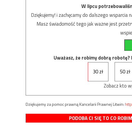
W lipcu potrzebowaliś
Dziękujemy! i zachęcamy do dalszego wsparcia na
Masz świadomość tego jak ważne jest przetrw
wspie
Uważasz, że robimy dobrą robotę? Ni
30 zł
50 zł
Zobacz kto w
Dziękujemy za pomoc prawną Kancelarii Prawnej Litwin:
http
PODOBA CI SIĘ TO CO ROBI