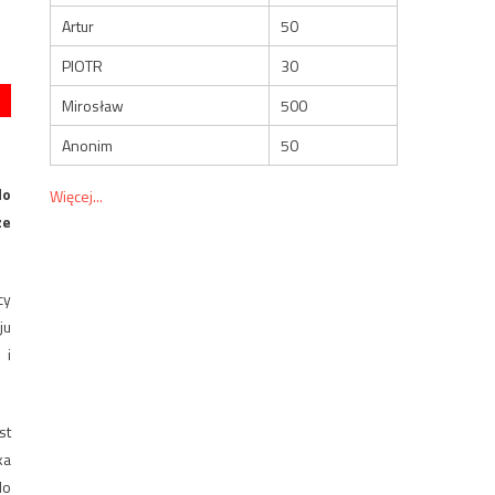
Artur
50
PIOTR
30
Mirosław
500
Anonim
50
do
Więcej...
ze
cy
ju
 i
st
ka
do