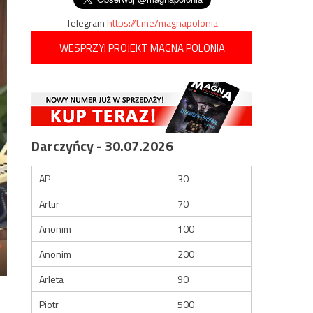
Telegram
https://t.me/magnapolonia
WESPRZYJ PROJEKT MAGNA POLONIA
Darczyńcy - 30.07.2026
AP
30
Artur
70
Anonim
100
Anonim
200
Arleta
90
Piotr
500