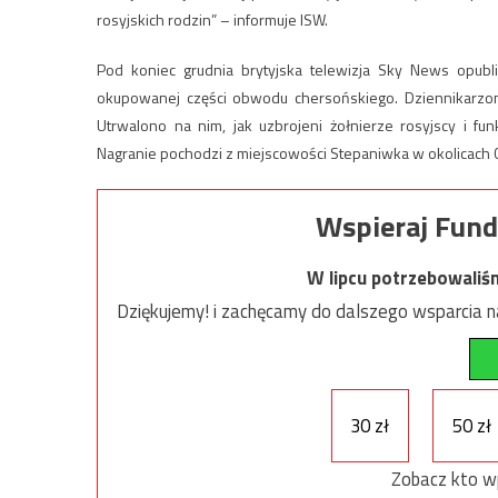
rosyjskich rodzin” – informuje ISW.
Pod koniec grudnia brytyjska telewizja Sky News opubl
okupowanej części obwodu chersońskiego. Dziennikarzom 
Utrwalono na nim, jak uzbrojeni żołnierze rosyjscy i f
Nagranie pochodzi z miejscowości Stepaniwka w okolicach 
Wspieraj Fund
W lipcu potrzebowaliś
Dziękujemy! i zachęcamy do dalszego wsparcia na
30 zł
50 zł
Zobacz kto w