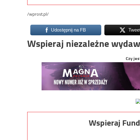
/wprost.pl/
Udostępnij na FB
Twee
Wspieraj niezależne wydaw
Czy jes
Wspieraj Fund