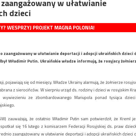
o zaangażowany w ułatwianie
ch dzieci
MY? WESPRZYJ PROJEKT MAGNA POLONIA!
 zaangażowany w ułatwianie deportacji i adopcji ukraińskich dzieci 
dbył Władimir Putin. Ukraińskie władze informują, że rosyjscy żołnier
i, pojawiają się od miesięcy. Władze Ukrainy alarmują, że żołnierze rosyjs
zabrana z sierocińców. W sierpniu urząd ds. rodziny i dzieci w rosyjskim Kra
na wywiezieniu ze zbombardowanego Mariupola ponad tysiąca dzieci
ajskiego.
W) zauważają, że ostatnio Władimir Putin sam potwierdził, że Kreml je
potkał się 16 lutego z komisarzem Federacji Rosyjskiej ds. praw dziec
dnio zaangażowany w ułatwianie deportacji i adopcji ukraińskich dzieci 