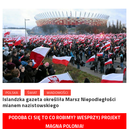
POLSKA
ŚWIAT
WIADOMOŚCI
Islandzka gazeta określiła Marsz Niepodległości
mianem nazistowskiego
PODOBA CI SIĘ TO CO ROBIMY? WESPRZYJ PROJEKT
MAGNA POLONIA!