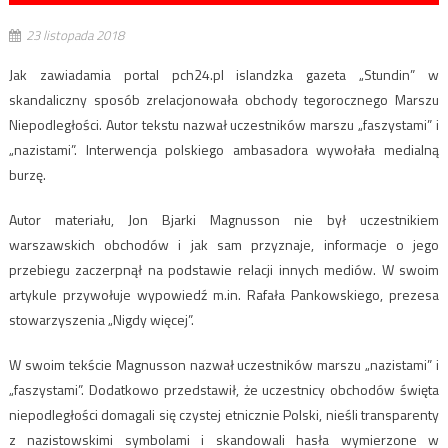
23 listopada 2018
Jak zawiadamia portal pch24.pl islandzka gazeta „Stundin” w
skandaliczny sposób zrelacjonowała obchody tegorocznego Marszu
Niepodległości. Autor tekstu nazwał uczestników marszu „faszystami” i
„nazistami”. Interwencja polskiego ambasadora wywołała medialną
burzę.
Autor materiału, Jon Bjarki Magnusson nie był uczestnikiem
warszawskich obchodów i jak sam przyznaje, informacje o jego
przebiegu zaczerpnął na podstawie relacji innych mediów. W swoim
artykule przywołuje wypowiedź m.in. Rafała Pankowskiego, prezesa
stowarzyszenia „Nigdy więcej”.
W swoim tekście Magnusson nazwał uczestników marszu „nazistami” i
„faszystami”. Dodatkowo przedstawił, że uczestnicy obchodów święta
niepodległości domagali się czystej etnicznie Polski, nieśli transparenty
z nazistowskimi symbolami i skandowali hasła wymierzone w