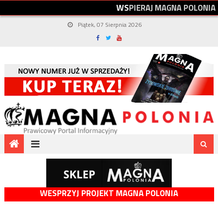
W
S
P
I
E
R
A
J
M
A
G
N
A
P
O
L
O
N
I
A
Piątek, 07 Sierpnia 2026
WESPRZYJ PROJEKT MAGNA POLONIA