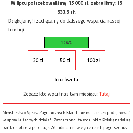
W lipcu potrzebowaliśmy:
15 000
zł, zebraliśmy:
15
633,5
zł.
Dziękujemy! i zachęcamy do dalszego wsparcia naszej
fundacji.
104%
30 zł
50 zł
100 zł
Inna kwota
Zobacz kto wparł nas tym miesiącu:
Tutaj
Ministerstwo Spraw Zagranicznych Islandii nie ma zamiaru podejmować
w sprawie żadnych działań. Zaznaczono, że stosunki z Polską nadal są
bardzo dobre, a publikacja „Stundina” nie wpłynie na ich pogorszenie.