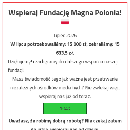
Wspieraj Fundację Magna Polonia!
Lipiec 2026
W lipcu potrzebowaliśmy:
15 000
zł, zebraliśmy:
15
633,5
zł.
Dziękujemy! i zachęcamy do dalszego wsparcia naszej
fundacji.
Masz świadomość tego jak ważne jest przetrwanie
niezależnych ośrodków medialnych? Nie zwlekaj więc,
wspieraj nas już od teraz.
104%
Uważasz, że robimy dobrą robotę? Nie czekaj zatem
do jutra, wspieraj nas od dzisiaj.