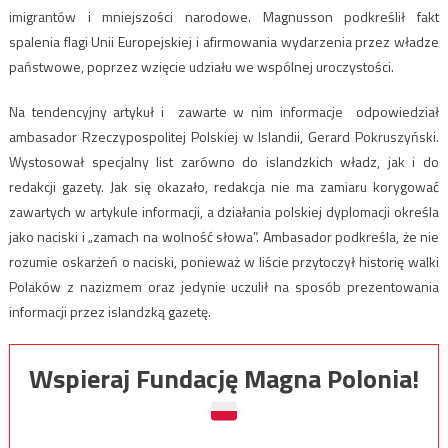
imigrantów i mniejszości narodowe. Magnusson podkreślił fakt
spalenia flagi Unii Europejskiej i afirmowania wydarzenia przez władze
państwowe, poprzez wzięcie udziału we wspólnej uroczystości.
Na tendencyjny artykuł i zawarte w nim informacje odpowiedział
ambasador Rzeczypospolitej Polskiej w Islandii, Gerard Pokruszyński.
Wystosował specjalny list zarówno do islandzkich władz, jak i do
redakcji gazety. Jak się okazało, redakcja nie ma zamiaru korygować
zawartych w artykule informacji, a działania polskiej dyplomacji określa
jako naciski i „zamach na wolność słowa”. Ambasador podkreśla, że nie
rozumie oskarżeń o naciski, ponieważ w liście przytoczył historię walki
Polaków z nazizmem oraz jedynie uczulił na sposób prezentowania
informacji przez islandzką gazetę.
Wspieraj Fundację Magna Polonia!