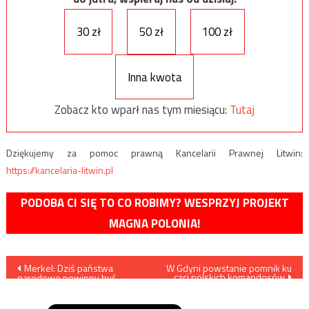
30 zł
50 zł
100 zł
Inna kwota
Zobacz kto wparł nas tym miesiącu:
Tutaj
Dziękujemy za pomoc prawną Kancelarii Prawnej Litwin:
https://kancelaria-litwin.pl
PODOBA CI SIĘ TO CO ROBIMY? WESPRZYJ PROJEKT
MAGNA POLONIA!
Nawigacja
Merkel: Dziś państwa
W Gdyni powstanie pomnik ku
czci polskich komandosów
narodowe powinny być
wpisu
gotowe do przekazania
suwerenności