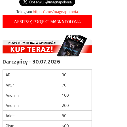
Telegram
https://t.me/magnapolonia
WESPRZYJ PROJEKT MAGNA POLONIA
Darczyńcy - 30.07.2026
AP
30
Artur
70
Anonim
100
Anonim
200
Arleta
90
Piotr
500