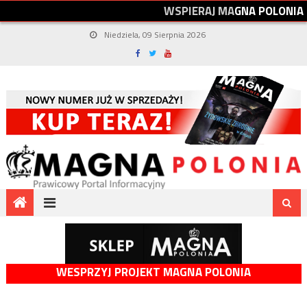
W
S
P
I
E
R
A
J
M
A
G
N
A
P
O
L
O
N
I
A
Niedziela, 09 Sierpnia 2026
WESPRZYJ PROJEKT MAGNA POLONIA