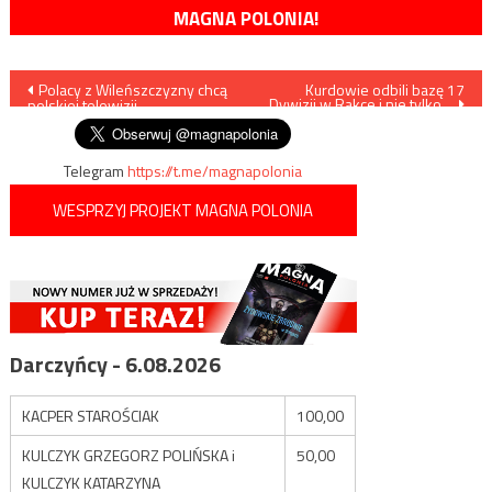
MAGNA POLONIA!
Nawigacja
Polacy z Wileńszczyzny chcą
Kurdowie odbili bazę 17
Dywizji w Rakce i nie tylko…
polskiej telewizji
wpisu
Telegram
https://t.me/magnapolonia
WESPRZYJ PROJEKT MAGNA POLONIA
Darczyńcy - 6.08.2026
KACPER STAROŚCIAK
100,00
KULCZYK GRZEGORZ POLIŃSKA i
50,00
KULCZYK KATARZYNA