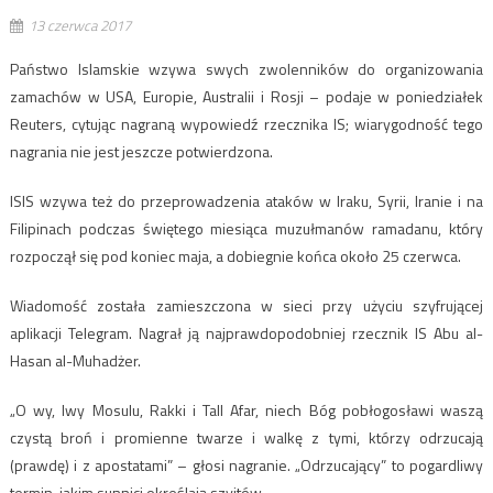
13 czerwca 2017
Państwo Islamskie wzywa swych zwolenników do organizowania
zamachów w USA, Europie, Australii i Rosji – podaje w poniedziałek
Reuters, cytując nagraną wypowiedź rzecznika IS; wiarygodność tego
nagrania nie jest jeszcze potwierdzona.
ISIS wzywa też do przeprowadzenia ataków w Iraku, Syrii, Iranie i na
Filipinach podczas świętego miesiąca muzułmanów ramadanu, który
rozpoczął się pod koniec maja, a dobiegnie końca około 25 czerwca.
Wiadomość została zamieszczona w sieci przy użyciu szyfrującej
aplikacji Telegram. Nagrał ją najprawdopodobniej rzecznik IS Abu al-
Hasan al-Muhadżer.
„O wy, lwy Mosulu, Rakki i Tall Afar, niech Bóg pobłogosławi waszą
czystą broń i promienne twarze i walkę z tymi, którzy odrzucają
(prawdę) i z apostatami” – głosi nagranie. „Odrzucający” to pogardliwy
termin, jakim sunnici określają szyitów.