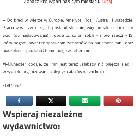
Zobacz kto wparł nas tym miesiącu:
Tutaj
– Do braci w wierze w Europie, Ameryce, Rosji, Australii i wszędzie.
Bracia w waszych krajach postąpili słusznie, więc potraktujcie ich jako
wzór (do naśladowania) i róbcie to, co oni robili – mówi rzecznik IS,
który pogratulował też sprawcom zamachów na parlament Iranu oraz
mauzoleum ajatollaha Chomeiniego w Teheranie.
Al-Muhadżer dodaje, że Iran jest teraz „słabszy nić pajęcza sieć” i
wzywa do organizowania kolejnych ataków w tym kraju.
/TVP Info/
Wspieraj niezależne
wydawnictwo: