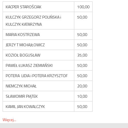
KACPER STAROŚCIAK
100,00
KULCZYK GRZEGORZ POLIŃSKA i
50,00
KULCZYK KATARZYNA
MARIA KOSTRZEWA
50,00
JERZY T MICHAJŁOWICZ
50,00
KOZIOŁ BOGUSŁAW
35,00
PAWEŁ ŁUKASZ ZIEMIAŃSKI
50,00
POTERA LIDIA i POTERA KRZYSZTOF
50,00
NIEMCZYK MICHAŁ
20,00
SŁAWOMIR PIĄTEK
10,00
KAMIL JAN KOWALCZYK
50,00
Więcej...