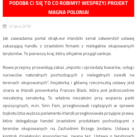
PODOBA CI SIĘ TO CO ROBIMY? WESPRZYJ PROJEKT
MAGNA POLONIA!
12 lipca 2018
Jak zawiadamia portal strajk.eur irlandzki senat zatwierdził ustawę
zakazującą handlu z izraelskimi firmami z nielegalnie okupowanych
terytoriów. To pierwszy kraj, który oficjalnie przyjął sankcje.
Nowe przepisy przewidują zakaz „importu i sprzedaży towarów, usług i
surowców naturalnych pochodzących z nielegalnych osiedli na
terenach okupowanych”. Inicjatorką i główną rzeczniczką ustawy jest
znana w Irlandii piosenkarka Frances Black, która jest jednocześnie
niezależną senatorką. To właśnie niezależni przy wsparciu partii
opozycyjnych, m.in. Sinn Fein, przegłosowali rządzących w sprawie
bojkotu.Izba wyższa parlamentu Irlandii przegłosowała przyjęcie prawa,
które delegalizuje handel izraelskimi produktami pochodzącymi z
terenów okupowanych na Zachodnim Brzegu Jordanu. Ustawa o
kontroli działalności gospodarczej, zwana też „Ustawą o terytoriach