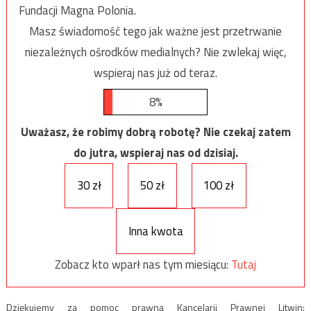
Fundacji Magna Polonia.
Masz świadomość tego jak ważne jest przetrwanie
niezależnych ośrodków medialnych? Nie zwlekaj więc,
wspieraj nas już od teraz.
8%
Uważasz, że robimy dobrą robotę? Nie czekaj zatem
do jutra, wspieraj nas od dzisiaj.
30 zł
50 zł
100 zł
Inna kwota
Zobacz kto wparł nas tym miesiącu:
Tutaj
Dziękujemy za pomoc prawną Kancelarii Prawnej Litwin: