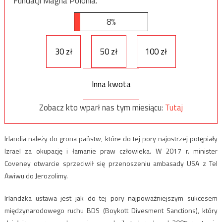
Fundacji Magna Polonia.
8%
30 zł
50 zł
100 zł
Inna kwota
Zobacz kto wparł nas tym miesiącu:
Tutaj
Irlandia należy do grona państw, które do tej pory najostrzej potępiały
Izrael za okupację i łamanie praw człowieka. W 2017 r. minister
Coveney otwarcie sprzeciwił się przenoszeniu ambasady USA z Tel
Awiwu do Jerozolimy.
Irlandzka ustawa jest jak do tej pory najpoważniejszym sukcesem
międzynarodowego ruchu BDS (Boykott Divesment Sanctions), który