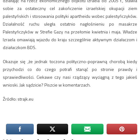
działając na rzecz ekonomicznego bojkotu Izraela od 2005 r., stawia
sobie za ostateczny cel zakończenie izraelskiej okupacji ziem
palestyńskich i stosowania polityki apartheidu wobec palestyńczyków.
Działalność ruchu uległa ostatnio nagłośnieniu po masakrze
Palestyńczyków w Strefie Gazy na przełomie kwietnia i maja. Władze
Izraela omawiają wjazdu do kraju szczególnie aktywnym działaczom i
działaczkom BDS.
Okazuje się ,że jednak toczona polityczno-poprawną chorobą kiedy
przychodzi co do czego potrafi stanąć po stronie prawdy i
sprawiedliwości. Ciekawe czy nasi rządzący wyciągną z tego jakieś
wnioski. Jak sądzicie? Piszcie w komentarzach.
Źródło: strajk.eu