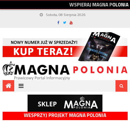
W
S
P
I
E
R
A
J
M
A
G
N
A
P
O
L
O
N
I
A
Sobota, 08 Sierpnia 2026
WESPRZYJ PROJEKT MAGNA POLONIA