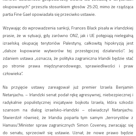
okupowanych” przeszła stosunkiem głosów 25:20, mimo że rządząca
partia Fine Gael opowiadała się przeciwko ustawie.
Wzywając do wprowadzenia sankcji, Frances Black pisała w irlandzkiej
prasie, że w sytuacji, gdy zarówno ONZ, jak i UE potępiają nielegalną
izraelską okupację terytoriów Palestyny, całkowitą hipokryzją jest
„dalsze kupowanie wytworów tej przestępczej działaności”. Jej
zdaniem ustawa „oznacza, że polityka zagraniczna Irlandii będzie stać
po stronie prawa międzynarodowego, sprawiedliwości i praw
człowieka”.
Na przyjęcie ustawy zareagował już premier Izraela Benjamin
Netanjachu. – Irlandzki senat podał rękę agresywnej, niebezpiecznej i
radykalnie populistycznej inicjatywie bojkotu Izraela, która szkodzi
szansom na dialog izraelsko-irlandzki – oświadczył Netanjachu.
Stwierdził również, że Irlandia poparła tym samym „terrorystów z
Hamasu”.Minister spraw zagranicznych Simon Coveney, zwracając się
do senatu, sprzeciwił się ustawie. Uznał, że nowe prawo będzie