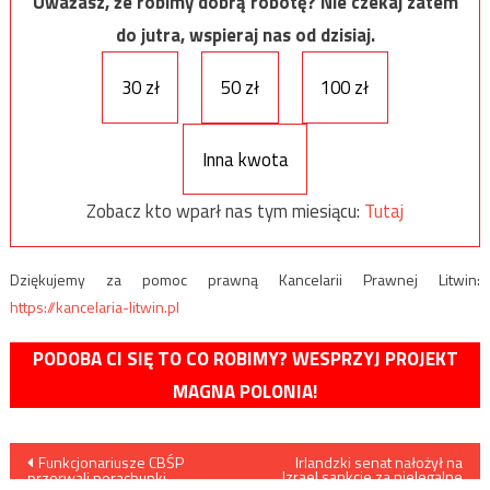
Uważasz, że robimy dobrą robotę? Nie czekaj zatem
do jutra, wspieraj nas od dzisiaj.
30 zł
50 zł
100 zł
Inna kwota
Zobacz kto wparł nas tym miesiącu:
Tutaj
Dziękujemy za pomoc prawną Kancelarii Prawnej Litwin:
https://kancelaria-litwin.pl
PODOBA CI SIĘ TO CO ROBIMY? WESPRZYJ PROJEKT
MAGNA POLONIA!
Nawigacja
Funkcjonariusze CBŚP
Irlandzki senat nałożył na
Izrael sankcje za nielegalne
przerwali porachunki