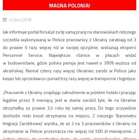
MAGNA POLONIA!
12 lipca 2018
Jak informuje portal forsal.pl za tę samą pracę na stanowiskach niższego
szczebla wykonywaną w Polsce pracownicy z Ukrainy zarabiają od 3
do prawie 5 razy więcej niż w swojej ojczyźnie, wskazują eksperci
Personnel Service. Największe różnice w płacach widać
w budownictwie, gdzie polska pensja jest nawet o 390% wyższa od
ukraińskiej. Niemal cztery razy więcej Ukrainiec zarobi w Polsce jako
kasjer lub sprzedawca i ponad trzy razy więcej w transporcie i logistyce.
„Pracownik z Ukrainy znajdując zatrudnienie w polskim hotelu i pracując
legalnie przez 9 miesięcy, jest w stanie zarobić tyle, ile na Ukrainie
otrzymałby za prawie 3,5 roku tej samej pracy. Do tego oczywiście
dochodzi niski koszt utrzymania na miejscu. Z naszego 'Barometru
Imigracji Zarobkowej’ wynika, że aż 2 na 3 pracowników z Ukrainy na
utrzymanie w Polsce przeznacza nie więcej niż 500 zł miesięcznie. Z
jednej strony to pochodna tego, że wielu pracodawców oferuje