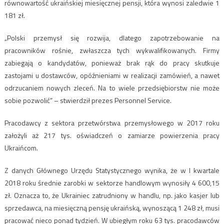
równowartość ukraińskiej miesięcznej pensji, która wynosi zaledwie 1
181 zł.
„Polski przemysł się rozwija, dlatego zapotrzebowanie na
pracowników rośnie, zwłaszcza tych wykwalifikowanych. Firmy
zabiegają o kandydatów, ponieważ brak rąk do pracy skutkuje
zastojami u dostawców, opóźnieniami w realizacji zamówień, a nawet
odrzucaniem nowych zleceń. Na to wiele przedsiębiorstw nie może
sobie pozwolić” – stwierdził prezes Personnel Service.
Pracodawcy z sektora przetwórstwa przemysłowego w 2017 roku
założyli aż 217 tys. oświadczeń o zamiarze powierzenia pracy
Ukraińcom.
Z danych Głównego Urzędu Statystycznego wynika, że w I kwartale
2018 roku średnie zarobki w sektorze handlowym wynosiły 4 600,15
zł. Oznacza to, że Ukrainiec zatrudniony w handlu, np. jako kasjer lub
sprzedawca, na miesięczną pensję ukraińską, wynoszącą 1 248 zł, musi
pracować nieco ponad tydzień. W ubiegłym roku 63 tys. pracodawców