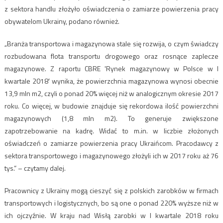
z sektora handlu złożyło oświadczenia o zamiarze powierzenia pracy
obywatelom Ukrainy, podano również.
„Branża transportowa i magazynowa stale się rozwija, o czym świadczy
rozbudowana flota transportu drogowego oraz rosnące zaplecze
magazynowe. Z raportu CBRE 'Rynek magazynowy w Polsce w I
kwartale 2018′ wynika, że powierzchnia magazynowa wynosi obecnie
13,9 mln m2, czyli o ponad 20% więcej niż w analogicznym okresie 2017
roku. Co więcej, w budowie znajduje się rekordowa ilość powierzchni
magazynowych (1,8 mln m2). To generuje zwiększone
zapotrzebowanie na kadrę. Widać to m.in. w liczbie złożonych
oświadczeń o zamiarze powierzenia pracy Ukraińcom. Pracodawcy z
sektora transportowego i magazynowego złożyli ich w 2017 roku aż 76
tys.” – czytamy dalej.
Pracownicy z Ukrainy mogą cieszyć się z polskich zarobków w firmach
transportowych i logistycznych, bo są one o ponad 220% wyższe niż w
ich ojczyźnie. W kraju nad Wisłą zarobki w I kwartale 2018 roku