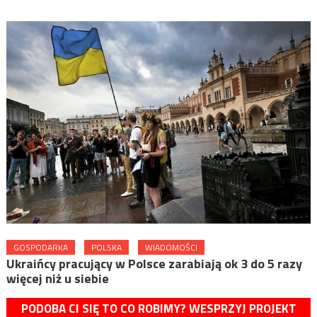
GOSPODARKA
POLSKA
WIADOMOŚCI
Ukraińcy pracujący w Polsce zarabiają ok 3 do 5 razy
więcej niż u siebie
PODOBA CI SIĘ TO CO ROBIMY? WESPRZYJ PROJEKT