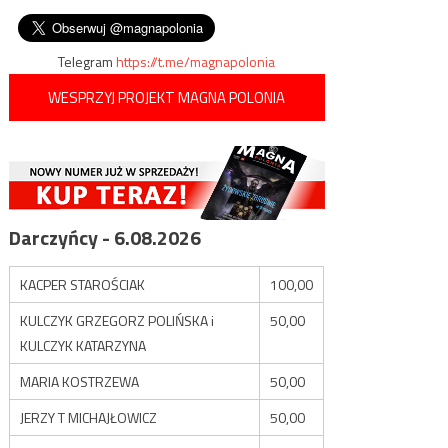
okupowanie terenów
wpisu
szczecińskich gangów
palestyńskich
Telegram
https://t.me/magnapolonia
WESPRZYJ PROJEKT MAGNA POLONIA
Darczyńcy - 6.08.2026
KACPER STAROŚCIAK
100,00
KULCZYK GRZEGORZ POLIŃSKA i
50,00
KULCZYK KATARZYNA
MARIA KOSTRZEWA
50,00
JERZY T MICHAJŁOWICZ
50,00