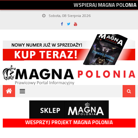
W
S
P
I
E
R
A
J
M
A
G
N
A
P
O
L
O
N
I
A
Sobota, 08 Sierpnia 2026
WESPRZYJ PROJEKT MAGNA POLONIA