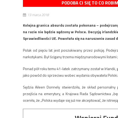
PODOBA CI SIĘ TO CO ROBI
13 marca 2018
Kolejna granica absurdu została pokonana – podejrzany 
na razie nie będzie sądzony w Polsce. Decyzją irlandzk
Sprawiedliwości UE. Powołała się na naruszenie zasad d
Polak od pięciu lat jest poszukiwany przez policję. Podej
narkotykami. Był ścigany trzema międzynarodowymi listami
Ponad pół roku temu 41-latek zatrzymany został w Irlandii, g
jako powód do sprzeciwu wobec wydania obywatela Polski.
Sędzia Aileen Donnely stwierdziła, że skład personaln
przejścia na emerytury, a Krajowa Rada Sądownictwa „b
oceniła, że „Polska wydaje się już nie akceptować, że istnie
Wspieraj Fund