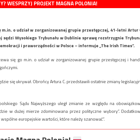
MY? WESPRZYJ PROJEKT MAGNA POLONIA!
m.in. o udział w zorganizowanej grupie przestępczej, 41-letni Artur 
iej sędzi Wysokiego Trybunału w Dublinie sprawę rozstrzygnie Trybun
emokracji i praworządności w Polsce – informuje „The Irish Times”.
rzewa się go m.in. o udział w zorganizowanej grupie przestępczej i hand
 gończymi.
dzie się ukrywał. Obrońcy Artura C. przedstawili ostatnie zmiany legislacyj
y polskiego Sądu Najwyższego uległ zmianie ze względu na obowiązko
ędzie w dużej mierze zdominowana przez polityczne wybory”. Dodatko
ją wspólne europejskie wartości, które należy szanować”.
ację Magna Polonia!