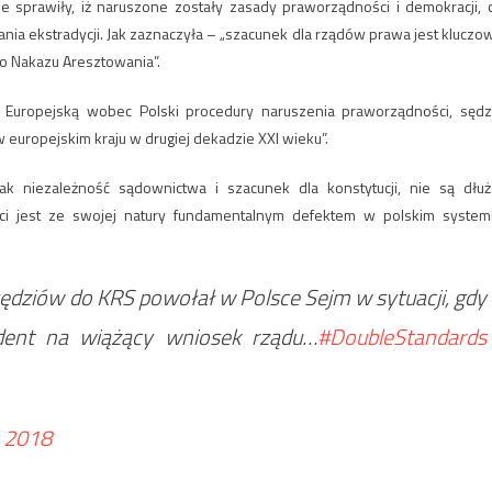
e sprawiły, iż naruszone zostały zasady praworządności i demokracji, 
ia ekstradycji. Jak zaznaczyła – „szacunek dla rządów prawa jest kluczo
go Nakazu Aresztowania”.
 Europejską wobec Polski procedury naruszenia praworządności, sędz
 europejskim kraju w drugiej dekadzie XXI wieku”.
k niezależność sądownictwa i szacunek dla konstytucji, nie są dłuż
i jest ze swojej natury fundamentalnym defektem w polskim system
 sędziów do KRS powołał w Polsce Sejm w sytuacji, gdy
ydent na wiążący wniosek rządu…
#DoubleStandards
 2018