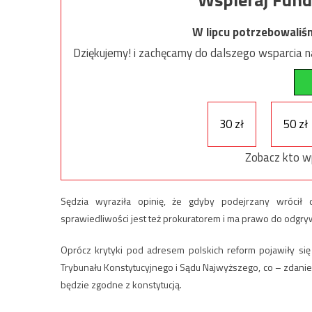
W lipcu potrzebowaliś
Dziękujemy! i zachęcamy do dalszego wsparcia na
30 zł
50 zł
Zobacz kto w
Sędzia wyraziła opinię, że gdyby podejrzany wrócił d
sprawiedliwości jest też prokuratorem i ma prawo do odgry
Oprócz krytyki pod adresem polskich reform pojawiły się 
Trybunału Konstytucyjnego i Sądu Najwyższego, co – zdaniem
będzie zgodne z konstytucją.