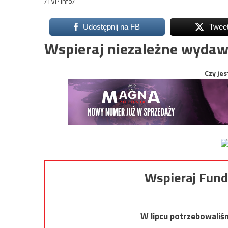
/TVP Info/
Udostępnij na FB
Twee
Wspieraj niezależne wydaw
Czy jes
Wspieraj Fund
W lipcu potrzebowaliś