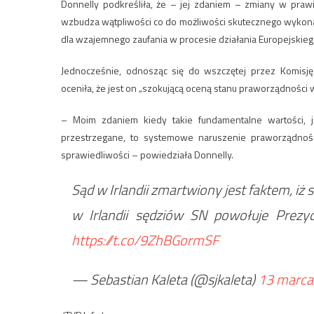
Donnelly podkreśliła, że – jej zdaniem – zmiany w prawi
wzbudza wątpliwości co do możliwości skutecznego wykonan
dla wzajemnego zaufania w procesie działania Europejskie
Jednocześnie, odnosząc się do wszczętej przez Komisję
oceniła, że jest on „szokującą oceną stanu praworządności w
– Moim zdaniem kiedy takie fundamentalne wartości, ja
przestrzegane, to systemowe naruszenie praworządnośc
sprawiedliwości – powiedziała Donnelly.
Sąd w Irlandii zmartwiony jest faktem, iż
w Irlandii sędziów SN powołuje Prez
https://t.co/9ZhBGormSF
— Sebastian Kaleta (@sjkaleta)
13 marca