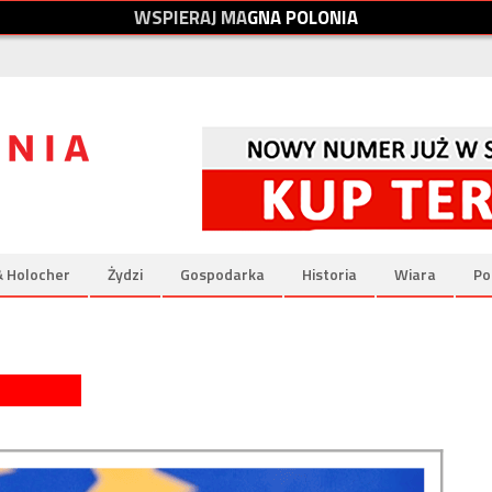
W
S
P
I
E
R
A
J
M
A
G
N
A
P
O
L
O
N
I
A
& Holocher
Żydzi
Gospodarka
Historia
Wiara
Po