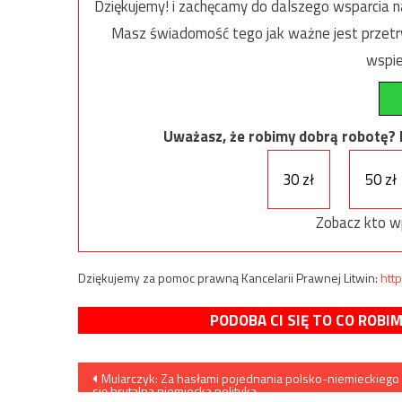
Dziękujemy! i zachęcamy do dalszego wsparcia na
Masz świadomość tego jak ważne jest przetrw
wspie
Uważasz, że robimy dobrą robotę? Ni
30 zł
50 zł
Zobacz kto w
Dziękujemy za pomoc prawną Kancelarii Prawnej Litwin:
http
PODOBA CI SIĘ TO CO ROBI
Nawigacja
Mularczyk: Za hasłami pojednania polsko-niemieckiego 
się brutalna niemiecka polityka