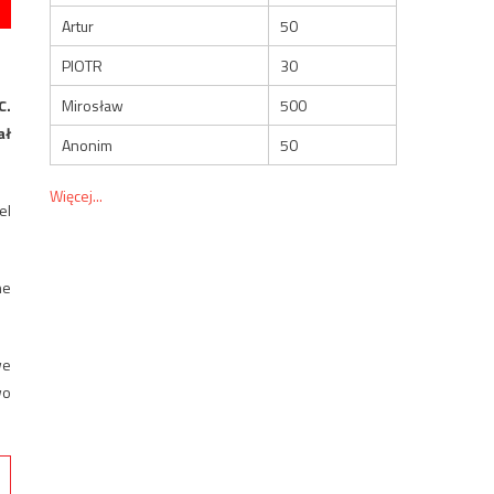
Artur
50
PIOTR
30
Mirosław
500
C.
ał
Anonim
50
Więcej...
el
ne
we
wo