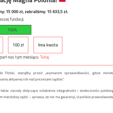
my:
15 000
zł, zebraliśmy:
15 633,5
zł.
szej fundacji.
104%
100 zł
Inna kwota
parł nas tym miesiącu:
Tutaj
o Polski, stanąłby przed „wymiarem sprawiedliwości, gdzie minist
wania aktywnej roli nad prezesami sądów”.
także zarzuty dotyczące osłabienia integralności i skuteczności polskie
 irlandzkiej sędzi – sprawia, że nie ma gwarancji, iż polskie prawodawst