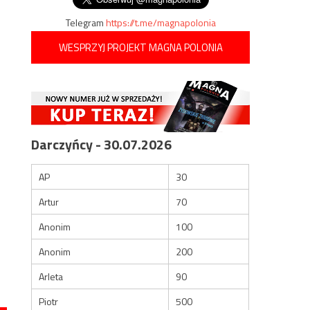
Telegram
https://t.me/magnapolonia
WESPRZYJ PROJEKT MAGNA POLONIA
Darczyńcy - 30.07.2026
AP
30
Artur
70
Anonim
100
Anonim
200
Arleta
90
Piotr
500