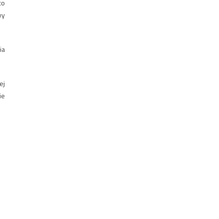
co
wy
ia
ej
ie