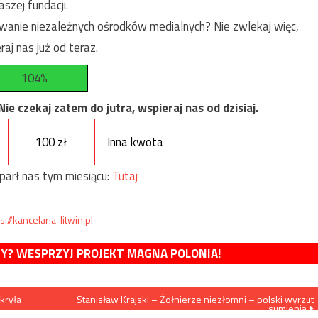
szej fundacji.
anie niezależnych ośrodków medialnych? Nie zwlekaj więc,
raj nas już od teraz.
104%
e czekaj zatem do jutra, wspieraj nas od dzisiaj.
100 zł
Inna kwota
parł nas tym miesiącu:
Tutaj
s://kancelaria-litwin.pl
MY? WESPRZYJ PROJEKT MAGNA POLONIA!
kryła
Stanisław Krajski – Żołnierze niezłomni – polski wyrzut
sumienia