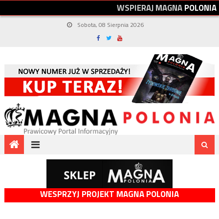
W
S
P
I
E
R
A
J
M
A
G
N
A
P
O
L
O
N
I
A
Sobota, 08 Sierpnia 2026
WESPRZYJ PROJEKT MAGNA POLONIA