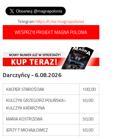
związane z wpływem Koranu
wpisu
szkolenia swoich żołnierzy
na europejską kulturę
Telegram
https://t.me/magnapolonia
WESPRZYJ PROJEKT MAGNA POLONIA
Darczyńcy - 6.08.2026
KACPER STAROŚCIAK
100,00
KULCZYK GRZEGORZ POLIŃSKA i
50,00
KULCZYK KATARZYNA
MARIA KOSTRZEWA
50,00
JERZY T MICHAJŁOWICZ
50,00