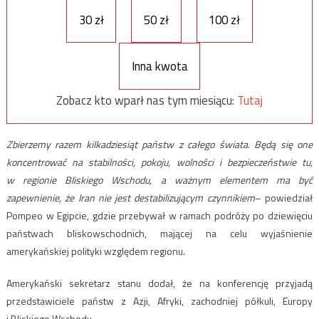
30 zł
50 zł
100 zł
Inna kwota
Zobacz kto wparł nas tym miesiącu:
Tutaj
Zbierzemy razem kilkadziesiąt państw z całego świata. Będą się one
koncentrować na stabilności, pokoju, wolności i bezpieczeństwie tu,
w regionie Bliskiego Wschodu, a ważnym elementem ma być
zapewnienie, że Iran nie jest destabilizującym czynnikiem
– powiedział
Pompeo w Egipcie, gdzie przebywał w ramach podróży po dziewięciu
państwach bliskowschodnich, mającej na celu wyjaśnienie
amerykańskiej polityki względem regionu.
Amerykański sekretarz stanu dodał, że na konferencję przyjadą
przedstawiciele państw z Azji, Afryki, zachodniej półkuli, Europy
i Bliskiego Wschodu.