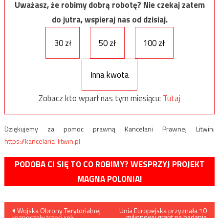
Uważasz, że robimy dobrą robotę? Nie czekaj zatem
do jutra, wspieraj nas od dzisiaj.
30 zł
50 zł
100 zł
Inna kwota
Zobacz kto wparł nas tym miesiącu:
Tutaj
Dziękujemy za pomoc prawną Kancelarii Prawnej Litwin:
https://kancelaria-litwin.pl
PODOBA CI SIĘ TO CO ROBIMY? WESPRZYJ PROJEKT
MAGNA POLONIA!
Nawigacja
Wojska Obrony Terytorialnej
Unia Europejska przyznała 10
milionowy grant na badania
rozpoczęły trzeci rok