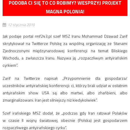
PODOBA CI SIĘ TO CO ROBIMY? WESPRZYJ PROJEKT
MAGNA POLONIA!
12 stycznia 2019
Jak podaje portal rmf243.pl szef MSZ Iranu Mohammad Dżawad Zarif
skrytykował na Twitterze Polskę za wspólną organizację ze Stanami
Zjednoczonymi międzynarodowej konferencji na temat Bliskiego
Wschodu, a zwłaszcza Iranu. Nazywa ją „rozpaczliwym antyirańskim
cyrkiem”.
Zarif na Twitterze napisał: „Przypomnienie dla gospodarza/
uczestników antyirańskiej konferencji: ci, którzy brali udział w ostatnim
antyirańskim show USA są albo martwi, albo zhańbieni, albo
zmarginalizowani. Iran jest silniejszy niż kiedykolwiek”.
Szef irańskiego MSZ dodał, że „podczas gdy Iran ratował Polaków
w czasie II wojny światowej, obecnie (Polska) jest gospodarzem
rozpaczliwego antyirańskiego cyrku”.