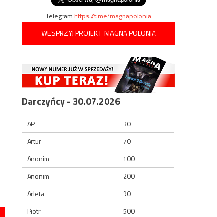
Telegram
https://t.me/magnapolonia
WESPRZYJ PROJEKT MAGNA POLONIA
Darczyńcy - 30.07.2026
AP
30
Artur
70
Anonim
100
Anonim
200
Arleta
90
Piotr
500