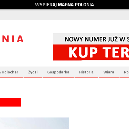
W
S
P
I
E
R
A
J
M
A
G
N
A
P
O
L
O
N
I
A
& Holocher
Żydzi
Gospodarka
Historia
Wiara
Po