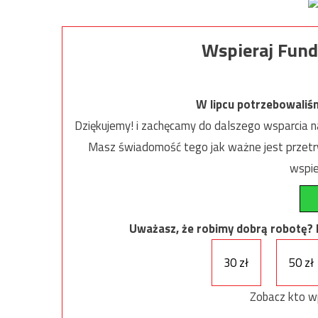
Wspieraj Fund
W lipcu potrzebowaliś
Dziękujemy! i zachęcamy do dalszego wsparcia na
Masz świadomość tego jak ważne jest przetrw
wspie
Uważasz, że robimy dobrą robotę? Ni
30 zł
50 zł
Zobacz kto w