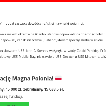
sy” – dodał zastępca dowódcy irańskiej marynarki wojennej.
 irańskich okrętów na Atlantyk stanowi odpowiedź na obecność floty U
ię najnowszy irański niszczyciel „Sahand”, który rozpoczął służbę w grudniu.
tniskowcem USS John C. Stennis wpłynęła w wody Zatoki Perskiej. Pró
ietowy USS Mobile Bay, niszczyciele USS Decatur и USS Mitcher, а tak
ację Magna Polonia!
my:
15 000
zł, zebraliśmy:
15 633,5
zł.
szej fundacji.