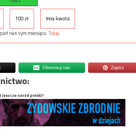
104%
100 zł
Inna kwota
parł nas tym miesiącu:
Tutaj
t
Obserwuj nas
Zapisz
nictwo:
t jeszcze naród polski?