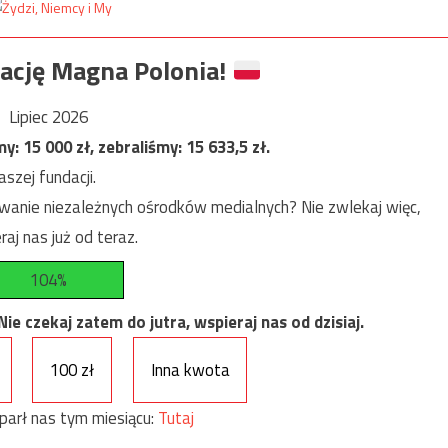
ację Magna Polonia!
Lipiec 2026
my:
15 000
zł, zebraliśmy:
15 633,5
zł.
szej fundacji.
anie niezależnych ośrodków medialnych? Nie zwlekaj więc,
raj nas już od teraz.
104%
e czekaj zatem do jutra, wspieraj nas od dzisiaj.
100 zł
Inna kwota
parł nas tym miesiącu:
Tutaj