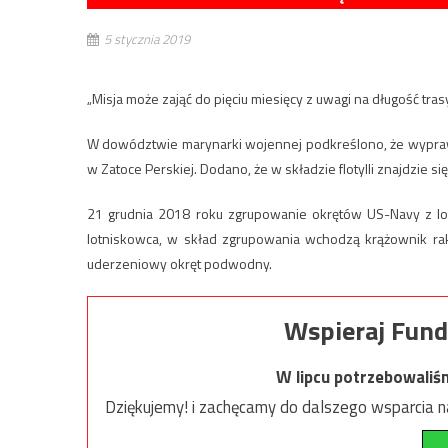
5 stycznia 2019
„Misja może zająć do pięciu miesięcy z uwagi na długość tra
W dowództwie marynarki wojennej podkreślono, że wyprawa
w Zatoce Perskiej. Dodano, że w składzie flotylli znajdzie s
21 grudnia 2018 roku zgrupowanie okrętów US-Navy z lo
lotniskowca, w skład zgrupowania wchodzą krążownik rak
uderzeniowy okręt podwodny.
Wspieraj Fund
W lipcu potrzebowaliś
Dziękujemy! i zachęcamy do dalszego wsparcia na