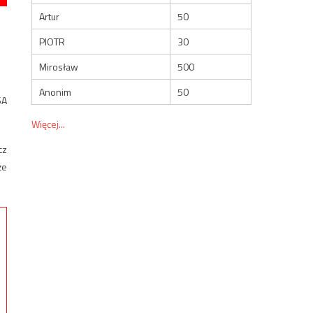
Artur
50
PIOTR
30
Mirosław
500
Anonim
50
SA
Więcej...
cz
że