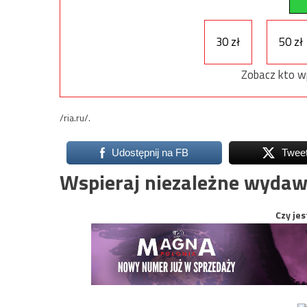
30 zł
50 zł
Zobacz kto w
/ria.ru/.
Udostępnij na FB
Twee
Wspieraj niezależne wydaw
Czy jes