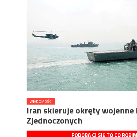
WIADOMOŚCI
Iran skieruje okręty wojenn
Zjednoczonych
PODOBA CI SIĘ TO CO ROBI