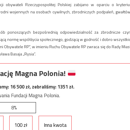
kacji obywateli Rzeczypospolitej Polskiej zabijano w oparciu o kryteri
rodni wojennych na osobach cywilnych, zbrodniczych podpaleń, gwałtów
osób ponoszących bezpośrednią odpowiedzialność za zbrodnicze czy
ącą normę współżycia społecznego, godzącą w godność i dobro wszystki
lni Obywatele RP”, w imieniu Ruchu Obywatele RP zwraca się do Rady Mias
sława Basaja „Rysia”.
ację Magna Polonia!
jemy:
16 500
zł, zebraliśmy:
1351
zł.
ania Fundacji Magna Polonia.
8%
100 zł
Inna kwota