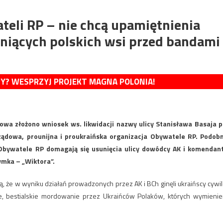
teli RP – nie chcą upamiętnienia
niących polskich wsi przed bandami
MY? WESPRZYJ PROJEKT MAGNA POLONIA!
owa złożono wniosek ws. likwidacji nazwy ulicy Stanisława Basaja p
rządowa, prounijna i proukraińska organizacja Obywatele RP. Podob
Obywatele RP domagają się usunięcia ulicy dowódcy AK i komendan
mka – „Wiktora”.
 że w wyniku działań prowadzonych przez AK i BCh ginęli ukraińscy cywil
e, bestialskie mordowanie przez Ukraińców Polaków, których wymienie