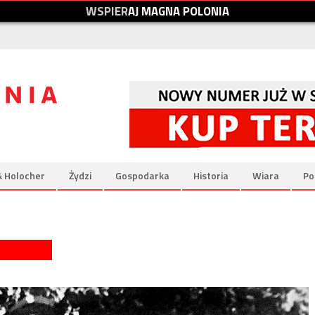
W
S
P
I
E
R
A
J
M
A
G
N
A
P
O
L
O
N
I
A
& Holocher
Żydzi
Gospodarka
Historia
Wiara
Po