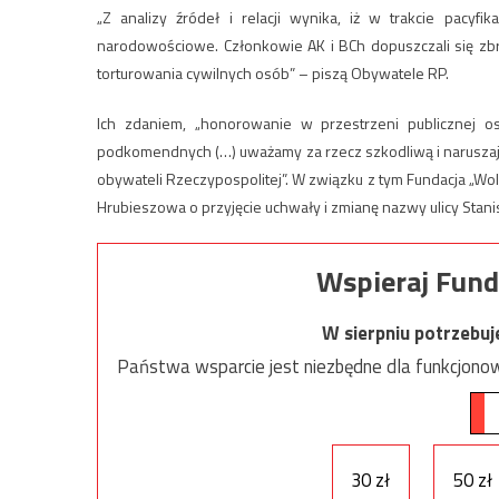
„Z analizy źródeł i relacji wynika, iż w trakcie pacyfi
narodowościowe. Członkowie AK i BCh dopuszczali się zb
torturowania cywilnych osób” – piszą Obywatele RP.
Ich zdaniem, „honorowanie w przestrzeni publicznej 
podkomendnych (…) uważamy za rzecz szkodliwą i naruszaj
obywateli Rzeczypospolitej”. W związku z tym Fundacja „Wo
Hrubieszowa o przyjęcie uchwały i zmianę nazwy ulicy Stani
Wspieraj Fund
W sierpniu potrzebu
Państwa wsparcie jest niezbędne dla funkcjonow
30 zł
50 zł