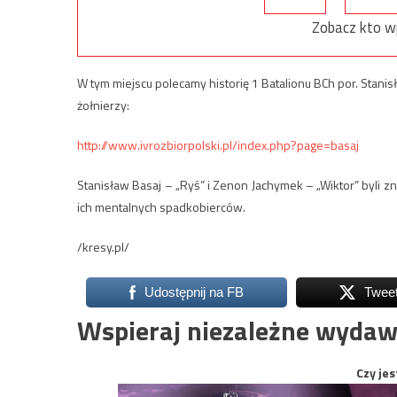
Zobacz kto w
W tym miejscu polecamy historię 1 Batalionu BCh por. Stanis
żołnierzy:
http://www.ivrozbiorpolski.pl/index.php?page=basaj
Stanisław Basaj – „Ryś” i Zenon Jachymek – „Wiktor” byli 
ich mentalnych spadkobierców.
/kresy.pl/
Udostępnij na FB
Twee
Wspieraj niezależne wydaw
Czy jes