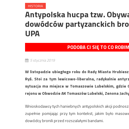
HISTORIA
Antypolska hucpa tzw. Obywa
dowódców partyzanckich bro
UPA
PODOBA CI SIĘ TO CO ROBI
5 stycznia 2019
W listopadzie ubiegłego roku do Rady Miasta Hrubiesz
Ryś. Stoi za tym lewicowo-liberalna, radykalnie anty
sytuacja ma miejsce w Tomaszowie Lubelskim, gdzie 
rejonu w Obwodzie AK Tomaszów Lubelski, Zenona Jachy
Wnioskodawcy tych haniebnych antypolskich akcji podnoszą,
zupełnie pomijając przy tym kontekst, jakim było masow
dowódcy bronili przed rozszalałymi bandami.