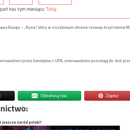
parł nas tym miesiącu:
Tutaj
ława Basaja – „Rysia”, który w szczytowym okresie rozwoju liczył niemal 8
znienawidzeni przez bandytów z UPA, znienawidzeni pozostają do dziś prz
t
Obserwuj nas
Zapisz
nictwo:
t jeszcze naród polski?