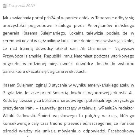
7 stycznia 2020
Jak zawiadamia portal pch24.pl w poniedziałek w Teheranie odbyły się
uroczystości pogrzebowe zabitego przez Amerykanów irańskiego
generała Kasema Sulejmaniego. Lokalna telewizja podała, że w
ceremonii udział wzięły miliony ludzi. Inne doniesienia wskazują z kolei,
że nad trumną dowódcy płakał sam Ali Chamenei – Najwyższy
Przywódca Islamskiej Republiki Iranu. Natomiast podczas wtorkowego
pogrzebu w rodzinnej miejscowości dowódcy doszło do wybuchu
paniki, która okazała się tragiczna w skutkach.
Kasem Sulejmani zginął 3 stycznia w wyniku amerykańskiego ataku w
Bagdadzie. Jeszcze przed śmiercią dowódca wyborowej jednostki Al-
Kuds był uważany za bohatera narodowego i potencjalnego przyszłego
prezydenta Iranu – zauważył goszczący w telewizji wRealu24 redaktor
Witold Gadowski. Śmierć wojskowego to potężny wstrząs, którego
konsekwencje cały czas trudno przewidzieć, szczególnie, że irańskie
ośrodki władzy nie unikają mówienia o odpowiedzi. Facebookowy