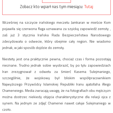
Zobacz kto wparł nas tym miesiącu:
Tutaj
Wcześniej na szczycie irańskiego meczetu Jamkaran w mieście Kom
pojawiła się czerwona flaga uznawana za szyicką zapowiedź zemsty ,
zaś już 3 stycznia Irańska Rada Bezpieczeństwa Narodowego
zdecydowała o odwecie, który obejmie cały region. Nie wiadomo
jednak, w jaki sposób dojdzie do zemsty.
Niestety jest ona praktycznie pewna, chociaż czas i forma pozostają
nieznane. Trudno jednak sobie wyobrazić, by po tylu zapowiedziach
Iran zrezygnował z odwetu za śmierć Kasema Sulejmaniego,
szczególnie, że wojskowy był bliskim współpracownikiem
Najwyższego Przywódcy Islamskiej Republiki Iranu ajatollaha Alego
Chameneiego. Media zwracają uwagę, że na fotografiach obu mężczyzn
można dostrzec niekiedy objęcia charakterystyczne dla relacji ojca z
synem. Na jednym ze zdjęć Chamenei nawet całuje Sulejmaniego w
czoło.