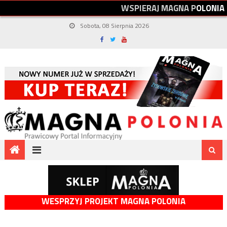
W
S
P
I
E
R
A
J
M
A
G
N
A
P
O
L
O
N
I
A
Sobota, 08 Sierpnia 2026
WESPRZYJ PROJEKT MAGNA POLONIA