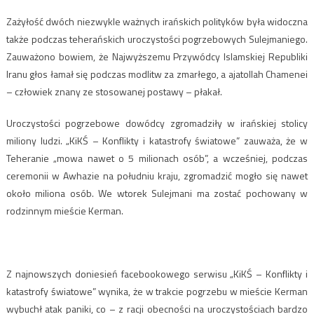
Zażyłość dwóch niezwykle ważnych irańskich polityków była widoczna
także podczas teherańskich uroczystości pogrzebowych Sulejmaniego.
Zauważono bowiem, że Najwyższemu Przywódcy Islamskiej Republiki
Iranu głos łamał się podczas modlitw za zmarłego, a ajatollah Chamenei
– człowiek znany ze stosowanej postawy – płakał.
Uroczystości pogrzebowe dowódcy zgromadziły w irańskiej stolicy
miliony ludzi. „KiKŚ – Konflikty i katastrofy światowe” zauważa, że w
Teheranie „mowa nawet o 5 milionach osób”, a wcześniej, podczas
ceremonii w Awhazie na południu kraju, zgromadzić mogło się nawet
około miliona osób. We wtorek Sulejmani ma zostać pochowany w
rodzinnym mieście Kerman.
Z najnowszych doniesień facebookowego serwisu „KiKŚ – Konflikty i
katastrofy światowe” wynika, że w trakcie pogrzebu w mieście Kerman
wybuchł atak paniki, co – z racji obecności na uroczystościach bardzo