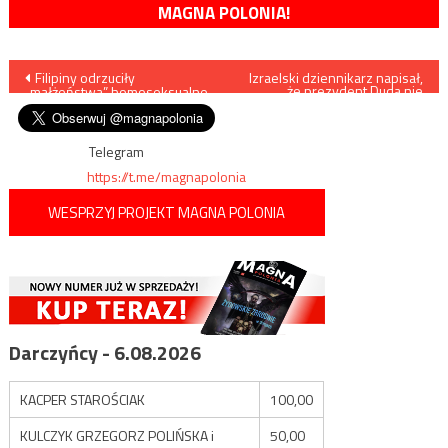
MAGNA POLONIA!
Nawigacja
Filipiny odrzuciły
Izraelski dziennikarz napisał,
że prezydent Duda nie
„małżeństwa” homoseksualne
wygłosi przemówienia w
wpisu
Jerozolimie. Reaguje
ambasador Magierowski
Telegram
https://t.me/magnapolonia
WESPRZYJ PROJEKT MAGNA POLONIA
Darczyńcy - 6.08.2026
KACPER STAROŚCIAK
100,00
KULCZYK GRZEGORZ POLIŃSKA i
50,00