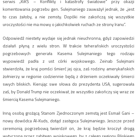
serwis „KiKŚ – Konflikty i katastrofy światowe” przy okazji
komentowania pogrzebu gen. Sulejmaniego zauważył jednak, że „jest
to czas żałoby, a nie zemsty. Dopóki nie zakończą się wszystkie
uroczystości nie ma mowy o jakichkolwiek ruchach ze strony Iranu”.
Odpowiedź niestety wydaje się jednak nieuchronna, gdyż zapowiedzi
działań płyną z wielu stron. W trakcie teherańskich uroczystości
pogrzebowych generała Kasema Sulejmaniego tego rodzaju
wypowiedź padła z ust córki wojskowego. Zeinab Sulejmani
stwierdziła, że kraj pomści śmierć jej ojca, zaś rodziny amerykańskich
żołnierzy w regionie codziennie będą z drżeniem oczekiwały śmierci
swych bliskich. Kierując swe słowa do prezydenta USA, sugerowała
zaś, by Donald Trump nie oczekiwał, że wszystko zakończy się wraz ze
śmiercią Kasema Sulejmaniego.
Inną osobą grożącą Stanom Zjednoczonym zemstą jest Esmail Gani –
nowy dowódca Al-Kuds, dotąd zastępca Sulejmaniego. Jeszcze przed
ceremonią pogrzebową twierdził on, że kraj będzie kroczył drogą
wytyczoną przez zabitego wojskowego, by z całego regionu Bliskiego